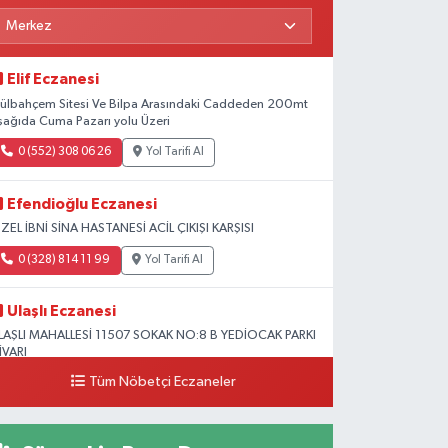
Elif Eczanesi
ülbahçem Sitesi Ve Bilpa Arasındaki Caddeden 200mt
şağıda Cuma Pazarı yolu Üzeri
0 (552) 308 06 26
Yol Tarifi Al
Efendioğlu Eczanesi
ZEL İBNİ SİNA HASTANESİ ACİL ÇIKIŞI KARŞISI
0 (328) 814 11 99
Yol Tarifi Al
Ulaşlı Eczanesi
LAŞLI MAHALLESİ 11507 SOKAK NO:8 B YEDİOCAK PARKI
İVARI
Tüm Nöbetçi Eczaneler
0 (546) 158 81 80
Yol Tarifi Al