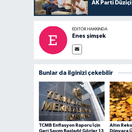
AK Parti Düziçi
EDITÖR HAKKINDA
Enes şimşek
Bunlar da ilginizi çekebilir
TCMB Enflasyon Raporu İçin
Altın Rek
Geri Sayım Başladı! Gözler 13
Dünyaca 