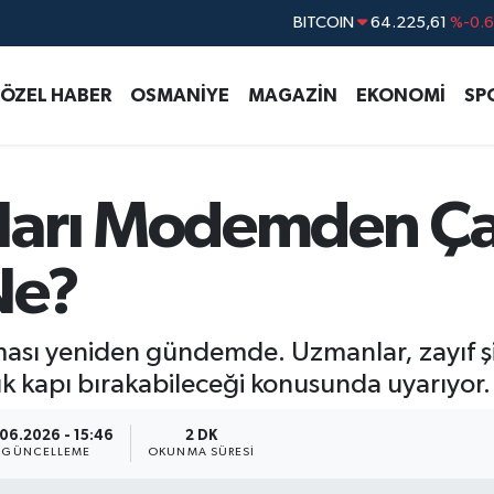
DOLAR
47,7143
%0.1
EURO
55,0317
%-0.0
ÖZEL HABER
OSMANİYE
MAGAZİN
EKONOMİ
SP
STERLİN
64,2463
%0.0
GRAM ALTIN
6574.81
%1.4
BİST100
13.799
%7
arı Modemden Çal
Ne?
ası yeniden gündemde. Uzmanlar, zayıf şi
ık kapı bırakabileceği konusunda uyarıyor.
.06.2026 - 15:46
2 DK
GÜNCELLEME
OKUNMA SÜRESI