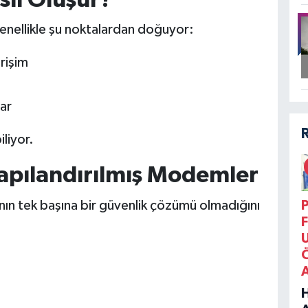
genellikle şu noktalardan doğuyor:
rişim
lar
iliyor.
Yapılandırılmış Modemler
n tek başına bir güvenlik çözümü olmadığını
P
F