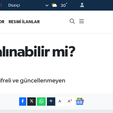
°
Düziçi
30
6
2
OR
RESMİ İLANLAR
7
4
0
ınabilir mi?
freli ve güncellenmeyen
-
+
A
A