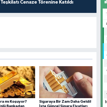
 Teşkilatı Cenaze Törenine Katıldı
ora mı Koşuyor?
Sigaraya Bir Zam Daha Geldi!
1
Ünlü Bankadan
İşte Güncel Sigara Fiyatları