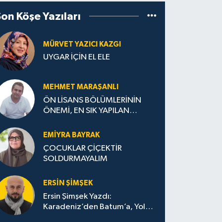
Son Köşe Yazıları
MÜRVET YAZICI KAZGI
UYGAR İÇİN EL ELE
MEHMET MARAŞANLI
ÖN LİSANS BÖLÜMLERİNİN
ÖNEMİ, EN SIK YAPILAN
HATALAR VE DOĞRU TERCİH
STRATEJİLERİ
EMIYRA BAYRAK
ÇOCUKLAR ÇİÇEKTİR
SOLDURMAYALIM
ERSIN ŞIMŞEK
Ersin Şimşek Yazdı:
Karadeniz’den Batum’a, Yolun
Bana Bıraktıkları