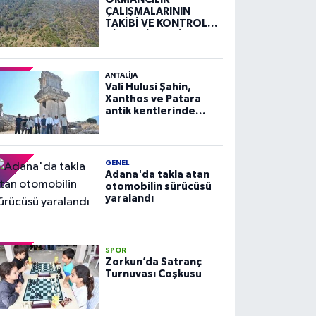
ÇALIŞMALARININ
TAKİBİ VE KONTROLÜ
HİZMETİ ALIM İLANI
ANTALIJA
Vali Hulusi Şahin,
Xanthos ve Patara
antik kentlerinde
incelemelerde
bulundu
GENEL
Adana'da takla atan
otomobilin sürücüsü
yaralandı
SPOR
Zorkun’da Satranç
Turnuvası Coşkusu