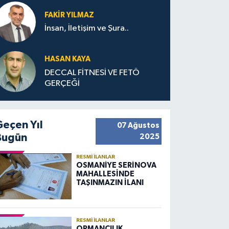
FAKIR YILMAZ
İnsan, İletişim ve Şura..
HASAN KAYA
DECCAL FİTNESİ VE FETÖ
GERÇEĞİ
Geçen Yıl
07 Ağustos
Bugün
2025
RESMI İLANLAR
OSMANİYE SERİNOVA
MAHALLESİNDE
TAŞINMAZIN İLANI
RESMI İLANLAR
ORMANCILIK