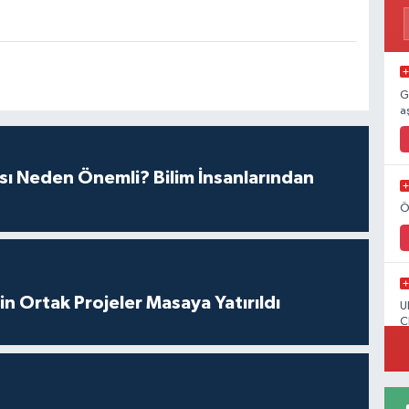
G
a
sı Neden Önemli? Bilim İnsanlarından
Ö
in Ortak Projeler Masaya Yatırıldı
U
C