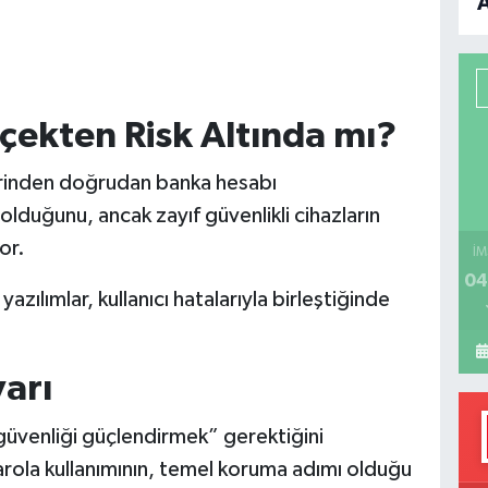
B
P
çekten Risk Altında mı?
rinden doğrudan banka hesabı
H
 olduğunu, ancak zayıf güvenlikli cihazların
or.
İM
04
 yazılımlar, kullanıcı hatalarıyla birleştiğinde
arı
güvenliği güçlendirmek” gerektiğini
arola kullanımının, temel koruma adımı olduğu