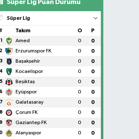
Süper Lig Puan Durumu
Süper Lig
#
Takım
O
P
1
Amed
0
0
2
Erzurumspor FK
0
0
3
Başakşehir
0
0
4
Kocaelispor
0
0
5
Beşiktaş
0
0
6
Eyüpspor
0
0
7
Galatasaray
0
0
8
Çorum FK
0
0
9
Gaziantep FK
0
0
0
Alanyaspor
0
0