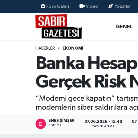
Foto Galeri
Video
Yazarlar
GENEL
Osmaniye Nöbetçi Eczaneler
GENEL
ÖZEL HABER
Osmaniye Hava Durumu
HABERLER
EKONOMI
OSMANİYE
Osmaniye Trafik Yoğunluk Haritası
Banka Hesapl
MAGAZİN
Süper Lig Puan Durumu ve Fikstür
Gerçek Risk 
EKONOMİ
Tüm Manşetler
“Modemi gece kapatın” tartışm
SPOR
Son Dakika Haberleri
modemlerin siber saldırılara aç
RESMİ İLANLAR
Haber Arşivi
ENES ŞIMŞEK
07.06.2026 - 15:40
07
EDITÖR
YAYINLANMA