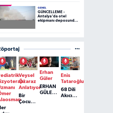
GENEL
GÜNCELLEME -
Antalya'da otel
ekipmanı deposunda
çıkan yangın kontrol
altına alındı
Röportaj
Erhan
ediatrik
Veysel
Enis
Güler
izyoterapi
Özaraz
Tataroğlu
ERHAN
Uzmanı
Anlatıyor
68 Dili
GÜLER'IN
Ömer
Bir
Akıcı
YENI
Alaosman
Çocuğun
Konuşan
TEKLISI
Her
Umudu,
Öğretmenle
'TEK