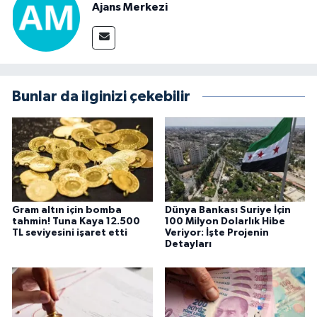
Ajans Merkezi
Bunlar da ilginizi çekebilir
Gram altın için bomba
Dünya Bankası Suriye İçin
tahmin! Tuna Kaya 12.500
100 Milyon Dolarlık Hibe
TL seviyesini işaret etti
Veriyor: İşte Projenin
Detayları