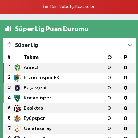
Tüm Nöbetçi Eczaneler
Süper Lig Puan Durumu
Süper Lig
#
Takım
O
P
1
Amed
0
0
2
Erzurumspor FK
0
0
3
Başakşehir
0
0
4
Kocaelispor
0
0
5
Beşiktaş
0
0
6
Eyüpspor
0
0
7
Galatasaray
0
0