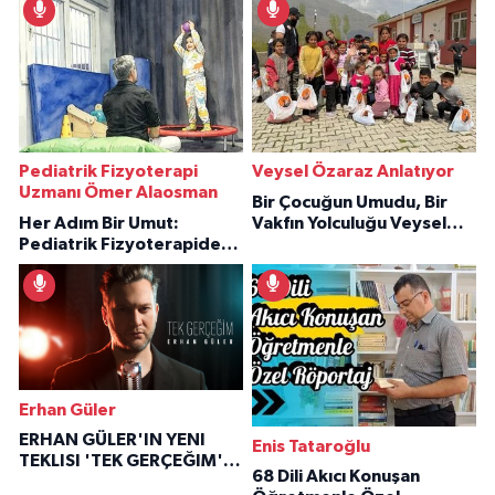
Pediatrik Fizyoterapi
Veysel Özaraz Anlatıyor
Uzmanı Ömer Alaosman
Bir Çocuğun Umudu, Bir
Her Adım Bir Umut:
Vakfın Yolculuğu Veysel
Pediatrik Fizyoterapiden
Özaraz Anlatıyor
İlham Veren Hikâyeler
Erhan Güler
ERHAN GÜLER'IN YENI
Enis Tataroğlu
TEKLISI 'TEK GERÇEĞIM'LE
68 Dili Akıcı Konuşan
BÜYÜK DÖNÜŞÜ