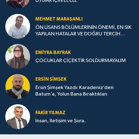
UYGAR İÇİN EL ELE
MEHMET MARAŞANLI
ÖN LİSANS BÖLÜMLERİNİN ÖNEMİ, EN SIK
YAPILAN HATALAR VE DOĞRU TERCİH
STRATEJİLERİ
EMIYRA BAYRAK
ÇOCUKLAR ÇİÇEKTİR SOLDURMAYALIM
ERSIN ŞIMŞEK
Ersin Şimşek Yazdı: Karadeniz’den
Batum’a, Yolun Bana Bıraktıkları
FAKIR YILMAZ
İnsan, İletişim ve Şura..