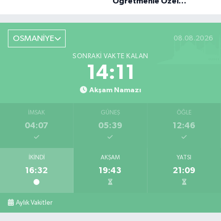
Öğretmenle Özel
Röportaj
OSMANİYE
08.08.2026
SONRAKI VAKTE KALAN
14:10
Akşam Namazı
İMSAK
GÜNEŞ
ÖĞLE
04:07
05:39
12:46
İKINDI
AKŞAM
YATSI
16:32
19:43
21:09
Aylık Vakitler