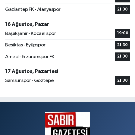
Gaziantep FK - Alanyaspor
21:30
16 Ağustos, Pazar
Başakşehir - Kocaelispor
19:00
Beşiktaş - Eyüpspor
21:30
Amed - Erzurumspor FK
21:30
17 Ağustos, Pazartesi
Samsunspor - Göztepe
21:30