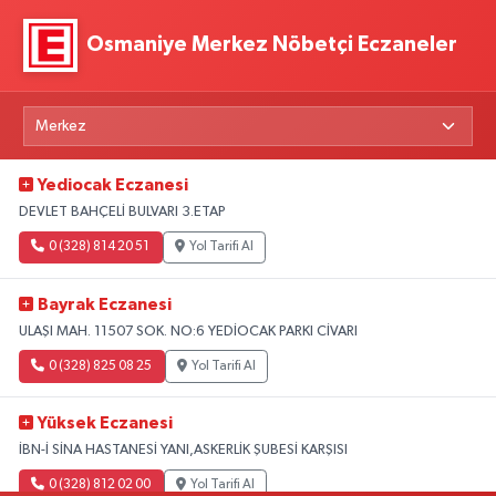
Osmaniye Merkez Nöbetçi Eczaneler
Yediocak Eczanesi
DEVLET BAHÇELİ BULVARI 3.ETAP
0 (328) 814 20 51
Yol Tarifi Al
Bayrak Eczanesi
ULAŞI MAH. 11507 SOK. NO:6 YEDİOCAK PARKI CİVARI
0 (328) 825 08 25
Yol Tarifi Al
Yüksek Eczanesi
İBN-İ SİNA HASTANESİ YANI,ASKERLİK ŞUBESİ KARŞISI
0 (328) 812 02 00
Yol Tarifi Al