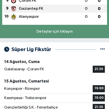
8
Çorum FK
0
0
9
Gaziantep FK
0
0
10
Alanyaspor
0
0
Detaylar için tıklayın
Süper Lig Fikstür
14 Ağustos, Cuma
Galatasaray - Çorum FK
21:30
15 Ağustos, Cumartesi
Konyaspor - Rizespor
19:00
Kasımpaşa - Trabzonspor
19:00
Gençlerbirliği S.K. - Fenerbahçe
21:30