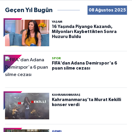
Geçen Yıl Bugün
08 Ağustos 2025
YAŞAM
16 Yaşında Piyango Kazandı,
Milyonları Kaybettikten Sonra
Huzuru Buldu
SPOR
FIFA'dan Adana Demirspor'a 6
puan silme cezası
KAHRAMANMARAŞ
Kahramanmaraş’ta Murat Kekilli
konser verdi
GENEL