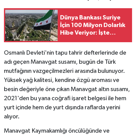
Dünya Bankası Suriye
İçin 100 Milyon Dolarlık
Hibe Veriyor: İşte
Projenin Detayları
Osmanlı Devleti'nin tapu tahrir defterlerinde de
adı geçen Manavgat susamı, bugün de Türk
mutfağının vazgeçilmezleri arasında bulunuyor.
Yüksek yağ kalitesi, kendine özgü aroması ve
besin değeriyle öne çıkan Manavgat altın susamı,
2021'den bu yana coğrafi işaret belgesi ile hem
yurt içinde hem de yurt dışında raflarda yerini
alıyor.
Manavgat Kaymakamlığı öncülüğünde ve