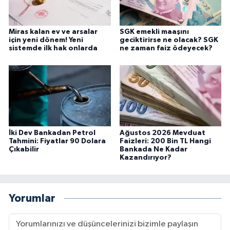
Miras kalan ev ve arsalar
SGK emekli maaşını
için yeni dönem! Yeni
geciktirirse ne olacak? SGK
sistemde ilk hak onlarda
ne zaman faiz ödeyecek?
İki Dev Bankadan Petrol
Ağustos 2026 Mevduat
Tahmini: Fiyatlar 90 Dolara
Faizleri: 200 Bin TL Hangi
Çıkabilir
Bankada Ne Kadar
Kazandırıyor?
Yorumlar