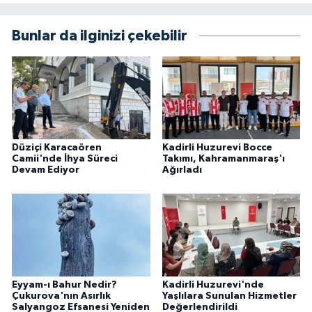
Bunlar da ilginizi çekebilir
Düziçi Karacaören
Kadirli Huzurevi Bocce
Camii'nde İhya Süreci
Takımı, Kahramanmaraş'ı
Devam Ediyor
Ağırladı
Eyyam-ı Bahur Nedir?
Kadirli Huzurevi'nde
Çukurova'nın Asırlık
Yaşlılara Sunulan Hizmetler
Salyangoz Efsanesi Yeniden
Değerlendirildi