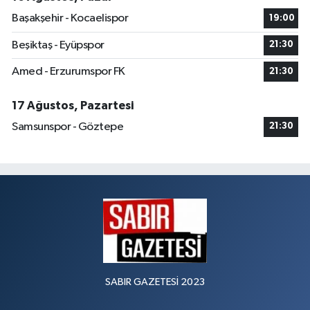
Başakşehir - Kocaelispor
19:00
Beşiktaş - Eyüpspor
21:30
Amed - Erzurumspor FK
21:30
17 Ağustos, Pazartesi
Samsunspor - Göztepe
21:30
SABIR GAZETESİ 2023