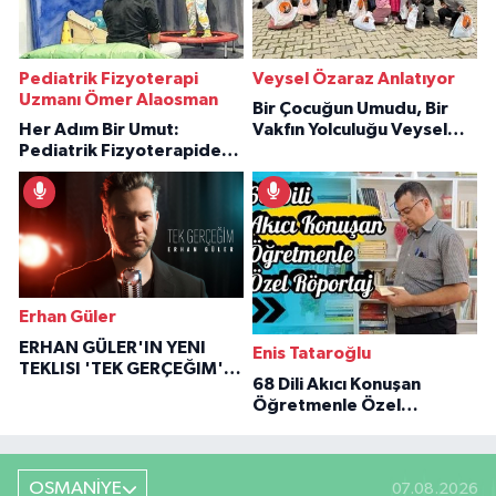
Pediatrik Fizyoterapi
Veysel Özaraz Anlatıyor
Uzmanı Ömer Alaosman
Bir Çocuğun Umudu, Bir
Her Adım Bir Umut:
Vakfın Yolculuğu Veysel
Pediatrik Fizyoterapiden
Özaraz Anlatıyor
İlham Veren Hikâyeler
Erhan Güler
ERHAN GÜLER'IN YENI
Enis Tataroğlu
TEKLISI 'TEK GERÇEĞIM'LE
68 Dili Akıcı Konuşan
BÜYÜK DÖNÜŞÜ
Öğretmenle Özel
Röportaj
OSMANİYE
07.08.2026