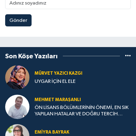
Gönder
Son Köşe Yazıları
MÜRVET YAZICI KAZGI
UYGAR İÇİN EL ELE
MEHMET MARAŞANLI
ÖN LİSANS BÖLÜMLERİNİN ÖNEMİ, EN SIK
YAPILAN HATALAR VE DOĞRU TERCİH
STRATEJİLERİ
EMIYRA BAYRAK