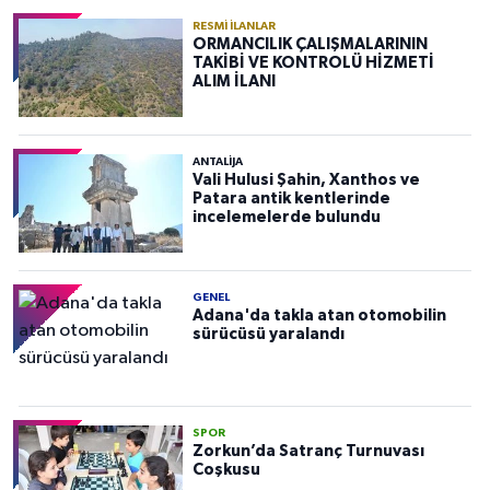
RESMI İLANLAR
ORMANCILIK ÇALIŞMALARININ
TAKİBİ VE KONTROLÜ HİZMETİ
ALIM İLANI
ANTALIJA
Vali Hulusi Şahin, Xanthos ve
Patara antik kentlerinde
incelemelerde bulundu
GENEL
Adana'da takla atan otomobilin
sürücüsü yaralandı
SPOR
Zorkun’da Satranç Turnuvası
Coşkusu