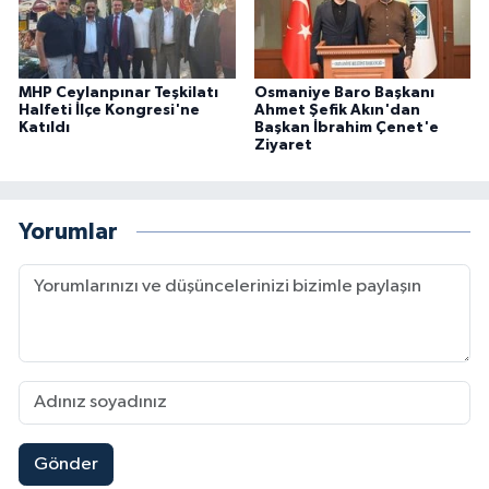
MHP Ceylanpınar Teşkilatı
Osmaniye Baro Başkanı
Halfeti İlçe Kongresi'ne
Ahmet Şefik Akın'dan
Katıldı
Başkan İbrahim Çenet'e
Ziyaret
Yorumlar
Gönder