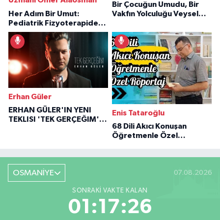
Uzmanı Ömer Alaosman
Bir Çocuğun Umudu, Bir
Her Adım Bir Umut:
Vakfın Yolculuğu Veysel
Pediatrik Fizyoterapiden
Özaraz Anlatıyor
İlham Veren Hikâyeler
Erhan Güler
ERHAN GÜLER'IN YENI
Enis Tataroğlu
TEKLISI 'TEK GERÇEĞIM'LE
68 Dili Akıcı Konuşan
BÜYÜK DÖNÜŞÜ
Öğretmenle Özel
Röportaj
OSMANİYE
07.08.2026
SONRAKI VAKTE KALAN
01:17:25