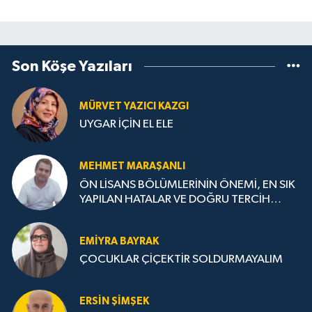
Son Köşe Yazıları
MÜRVET YAZICI KAZGI
UYGAR İÇİN EL ELE
MEHMET MARAŞANLI
ÖN LİSANS BÖLÜMLERİNİN ÖNEMİ, EN SIK
YAPILAN HATALAR VE DOĞRU TERCİH
STRATEJİLERİ
EMIYRA BAYRAK
ÇOCUKLAR ÇİÇEKTİR SOLDURMAYALIM
ERSIN ŞIMŞEK