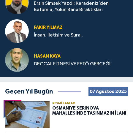
Ersin Şimşek Yazdı: Karadeniz’den
Batum’a, Yolun Bana Bıraktıkları
FAKIR YILMAZ
İnsan, İletişim ve Şura..
HASAN KAYA
DECCAL FİTNESİ VE FETÖ GERÇEĞİ
Geçen Yıl Bugün
07 Ağustos 2025
RESMI İLANLAR
OSMANİYE SERİNOVA
MAHALLESİNDE TAŞINMAZIN İLANI