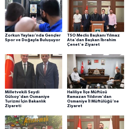
Zorkun Yaylası'nda Gençler
TSO Meclis Başkanı Yılmaz
Spor ve Doğayla Buluşuyor
Ata'dan Başkan İbrahim
Çenet'e Ziyaret
Milletvekili Seydi
Haliliye İlçe Müftüsü
Gülsoy'dan Osmaniye
Ramazan Yıldırım'dan
Turizmi İçin Bakanlık
Osmaniye İl Müftülüğü'ne
Ziyareti
Ziyaret