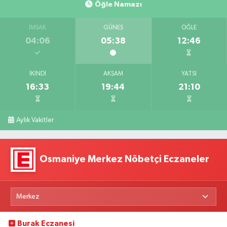
Öğle Namazı
İMSAK
GÜNEŞ
ÖĞLE
04:06
05:38
12:46
İKINDI
AKŞAM
YATSI
16:33
19:44
21:10
Aylık Vakitler
Osmaniye Merkez Nöbetçi Eczaneler
Burak Eczanesi