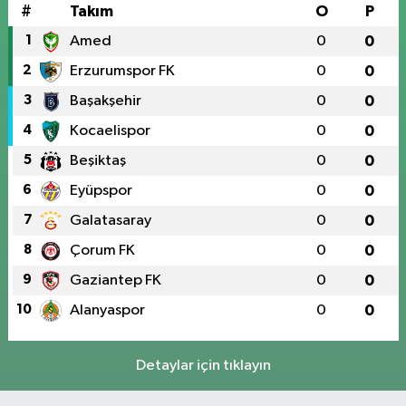
#
Takım
O
P
1
Amed
0
0
2
Erzurumspor FK
0
0
3
Başakşehir
0
0
4
Kocaelispor
0
0
5
Beşiktaş
0
0
6
Eyüpspor
0
0
7
Galatasaray
0
0
8
Çorum FK
0
0
9
Gaziantep FK
0
0
10
Alanyaspor
0
0
Detaylar için tıklayın