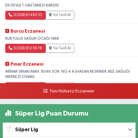
EK DEVLET HASTANESİ KARŞISI
0 (328) 814 83 33
Yol Tarifi Al
Burcu Eczanesi
KURTULUŞ SAĞLIK OCAĞI YANI
0 (328) 812 56 78
Yol Tarifi Al
Pınar Eczanesi
MİMAR SİNAN MAH. 8546 SOK. NO:4 A (HASAN KESKİNER AİLE SAĞLIĞI
MERKEZİ CİVARI)
0 (328) 826 04 73
Yol Tarifi Al
Tüm Nöbetçi Eczaneler
Süper Lig Puan Durumu
Süper Lig