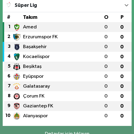
Süper Lig
#
Takım
O
P
1
Amed
0
0
2
Erzurumspor FK
0
0
3
Başakşehir
0
0
4
Kocaelispor
0
0
5
Beşiktaş
0
0
6
Eyüpspor
0
0
7
Galatasaray
0
0
8
Çorum FK
0
0
9
Gaziantep FK
0
0
10
Alanyaspor
0
0
Detaylar için tıklayın