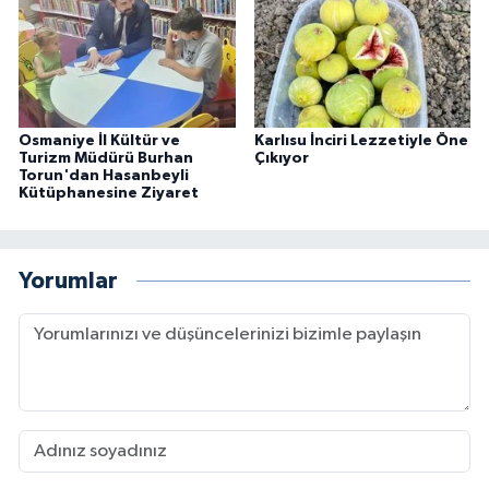
Osmaniye İl Kültür ve
Karlısu İnciri Lezzetiyle Öne
Turizm Müdürü Burhan
Çıkıyor
Torun'dan Hasanbeyli
Kütüphanesine Ziyaret
Yorumlar