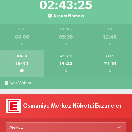
02:43:24
Akşam Namazı
İMSAK
GÜNEŞ
ÖĞLE
04:06
05:38
12:46
İKINDI
AKŞAM
YATSI
16:33
19:44
21:10
Aylık Vakitler
Osmaniye Merkez Nöbetçi Eczaneler