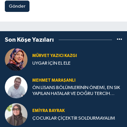
Gönder
Son Köşe Yazıları
MÜRVET YAZICI KAZGI
UYGAR İÇİN EL ELE
MEHMET MARAŞANLI
ÖN LİSANS BÖLÜMLERİNİN ÖNEMİ, EN SIK
YAPILAN HATALAR VE DOĞRU TERCİH
STRATEJİLERİ
EMIYRA BAYRAK
ÇOCUKLAR ÇİÇEKTİR SOLDURMAYALIM