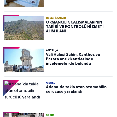
RESMI İLANLAR
ORMANCILIK ÇALIŞMALARININ
TAKİBİ VE KONTROLÜ HİZMETİ
ALIM İLANI
ANTALIJA
Vali Hulusi Şahin, Xanthos ve
Patara antik kentlerinde
incelemelerde bulundu
GENEL
Adana'da takla atan otomobilin
sürücüsü yaralandı
SPOR