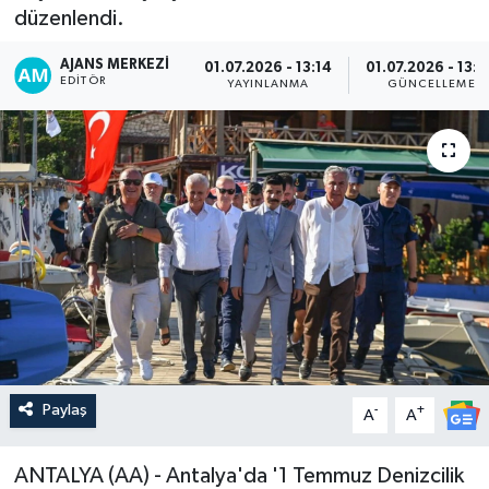
düzenlendi.
AJANS MERKEZI
01.07.2026 - 13:14
01.07.2026 - 13:
EDITÖR
YAYINLANMA
GÜNCELLEME
Paylaş
-
+
A
A
ANTALYA (AA) - Antalya'da '1 Temmuz Denizcilik