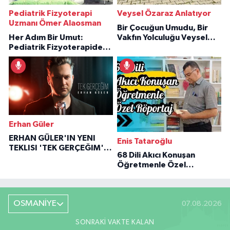
Pediatrik Fizyoterapi
Veysel Özaraz Anlatıyor
Uzmanı Ömer Alaosman
Bir Çocuğun Umudu, Bir
Her Adım Bir Umut:
Vakfın Yolculuğu Veysel
Pediatrik Fizyoterapiden
Özaraz Anlatıyor
İlham Veren Hikâyeler
Erhan Güler
ERHAN GÜLER'IN YENI
Enis Tataroğlu
TEKLISI 'TEK GERÇEĞIM'LE
68 Dili Akıcı Konuşan
BÜYÜK DÖNÜŞÜ
Öğretmenle Özel
Röportaj
OSMANİYE
07.08.2026
SONRAKI VAKTE KALAN