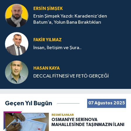
ERSIN ŞIMŞEK
Ersin Şimşek Yazdı: Karadeniz’den
Batum’a, Yolun Bana Bıraktıkları
FAKIR YILMAZ
İnsan, İletişim ve Şura..
HASAN KAYA
DECCAL FİTNESİ VE FETÖ GERÇEĞİ
Geçen Yıl Bugün
07 Ağustos 2025
RESMI İLANLAR
OSMANİYE SERİNOVA
MAHALLESİNDE TAŞINMAZIN İLANI