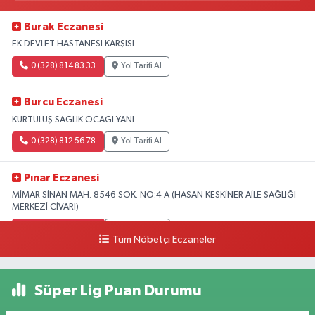
Burak Eczanesi
EK DEVLET HASTANESİ KARŞISI
0 (328) 814 83 33
Yol Tarifi Al
Burcu Eczanesi
KURTULUŞ SAĞLIK OCAĞI YANI
0 (328) 812 56 78
Yol Tarifi Al
Pınar Eczanesi
MİMAR SİNAN MAH. 8546 SOK. NO:4 A (HASAN KESKİNER AİLE SAĞLIĞI
MERKEZİ CİVARI)
0 (328) 826 04 73
Yol Tarifi Al
Tüm Nöbetçi Eczaneler
Süper Lig Puan Durumu