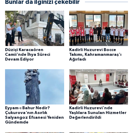
Bunlar da ilginizi çekebilir
Düziçi Karacaören
Kadirli Huzurevi Bocce
Camii'nde İhya Süreci
Takımı, Kahramanmaraş'ı
Devam Ediyor
Ağırladı
Eyyam-ı Bahur Nedir?
Kadirli Huzurevi'nde
Çukurova'nın Asırlık
Yaşlılara Sunulan Hizmetler
Salyangoz Efsanesi Yeniden
Değerlendirildi
Gündemde