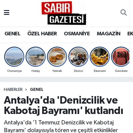
GENEL
Osmaniye Nöbetçi Eczaneler
GENEL
ÖZEL HABER
OSMANİYE
MAGAZİN
E
ÖZEL HABER
Osmaniye Hava Durumu
OSMANİYE
Osmaniye Trafik Yoğunluk Haritası
MAGAZİN
Süper Lig Puan Durumu ve Fikstür
Osmaniye
Hatay
Yemek
Düziçi
Ekonomi
Gündem
EKONOMİ
Tüm Manşetler
HABERLER
GENEL
Antalya'da 'Denizcilik ve
SPOR
Son Dakika Haberleri
Kabotaj Bayramı' kutlandı
RESMİ İLANLAR
Haber Arşivi
Antalya'da '1 Temmuz Denizcilik ve Kabotaj
Bayramı' dolayısıyla tören ve çeşitli etkinlikler