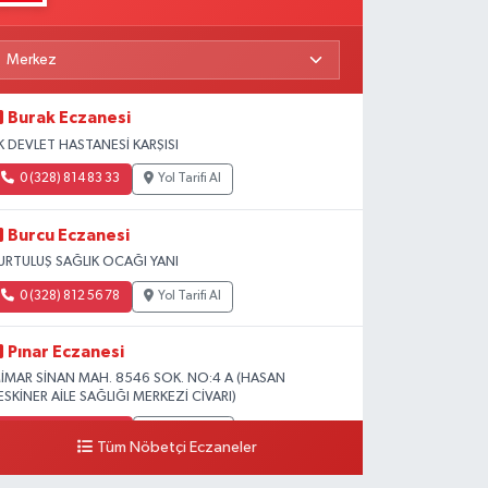
Burak Eczanesi
K DEVLET HASTANESİ KARŞISI
0 (328) 814 83 33
Yol Tarifi Al
Burcu Eczanesi
URTULUŞ SAĞLIK OCAĞI YANI
0 (328) 812 56 78
Yol Tarifi Al
Pınar Eczanesi
İMAR SİNAN MAH. 8546 SOK. NO:4 A (HASAN
ESKİNER AİLE SAĞLIĞI MERKEZİ CİVARI)
0 (328) 826 04 73
Yol Tarifi Al
Tüm Nöbetçi Eczaneler