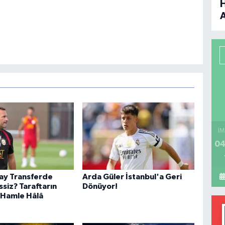
B
P
H
İM
04
ay Transferde
Arda Güler İstanbul'a Geri
siz? Taraftarın
Dönüyor!
 Hamle Hâlâ