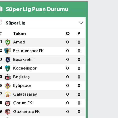
Süper Lig Puan Durumu
Süper Lig
#
Takım
O
P
1
Amed
0
0
2
Erzurumspor FK
0
0
3
Başakşehir
0
0
4
Kocaelispor
0
0
5
Beşiktaş
0
0
6
Eyüpspor
0
0
7
Galatasaray
0
0
8
Çorum FK
0
0
9
Gaziantep FK
0
0