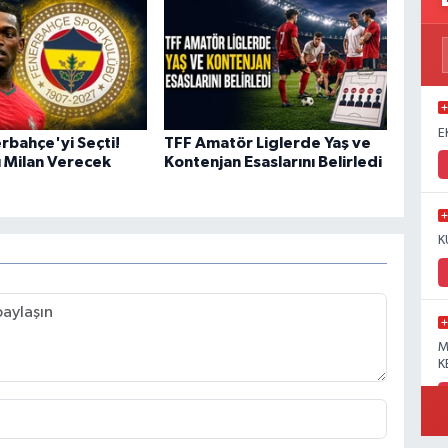
E
rbahçe'yi Seçti!
TFF Amatör Liglerde Yaş ve
ı Milan Verecek
Kontenjan Esaslarını Belirledi
K
M
K