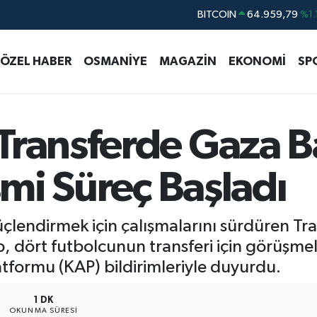
DOLAR
47,7436
%0.
EURO
55,2510
%0.
ÖZEL HABER
OSMANİYE
MAGAZİN
EKONOMİ
SP
STERLİN
64,4811
%0.
GRAM ALTIN
6660.55
%0.
BİST100
13.779
%-
Transferde Gaza Ba
BITCOIN
64.959,79
%1.
smi Süreç Başladı
çlendirmek için çalışmalarını sürdüren Tr
p, dört futbolcunun transferi için görüşme
formu (KAP) bildirimleriyle duyurdu.
1 DK
OKUNMA SÜRESI