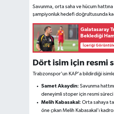
Savunma, orta saha ve hücum hattına 
şampiyonluk hedefi doğrultusunda k
Galatasaray T
Beklediği Ham
İçeriği Görüntül
Dört isim için resmi 
Trabzonspor'un KAP'a bildirdiği isimle
Samet Akaydin:
Savunma hattını
deneyimli stoper için resmi süreci 
Melih Kabasakal:
Orta sahaya ta
öne çıkan Melih Kabasakal'ı kadro