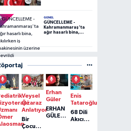
GENEL
GÜNCELLEME -
Kahramanmaraş'ta
ağır hasarlı bina,
yıkılırken iş
makinesinin üzerine
devrildi
Röportaj
Erhan
ediatrik
Veysel
Enis
Güler
izyoterapi
Özaraz
Tataroğlu
ERHAN
Uzmanı
Anlatıyor
68 Dili
GÜLER'IN
Ömer
Bir
Akıcı
YENI
Alaosman
Çocuğun
Konuşan
TEKLISI