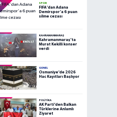
SPOR
FIFA'dan Adana
Demirspor'a 6 puan
silme cezası
KAHRAMANMARAŞ
Kahramanmaraş’ta
Murat Kekilli konser
verdi
GENEL
Osmaniye’de 2026
Hac Kayıtları Başlıyor
POLITIKA
AK Parti’den Balkan
Türklerine Anlamlı
Ziyaret