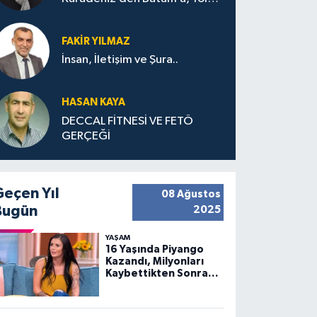
Bana Bıraktıkları
FAKIR YILMAZ
İnsan, İletişim ve Şura..
HASAN KAYA
DECCAL FİTNESİ VE FETÖ
GERÇEĞİ
Geçen Yıl
08 Ağustos
Bugün
2025
YAŞAM
16 Yaşında Piyango
Kazandı, Milyonları
Kaybettikten Sonra
Huzuru Buldu