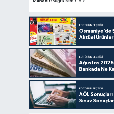
Muhabir:
Suğra İrem Yıldız
EDITÖRÜN SEÇTIĞI
Osmaniye’de Ş
Aktüel Ürünleri
EDITÖRÜN SEÇTIĞI
Ağustos 2026 
Bankada Ne Ka
EDITÖRÜN SEÇTIĞI
AÖL Sonuçları 
Sınav Sonuçları