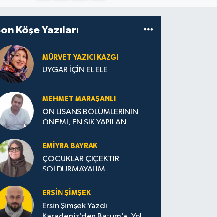
Son Köşe Yazıları
MÜRVET YAZICI KAZGI
UYGAR İÇİN EL ELE
MEHMET MARAŞANLI
ÖN LİSANS BÖLÜMLERİNİN
ÖNEMİ, EN SIK YAPILAN
HATALAR VE DOĞRU TERCİH
STRATEJİLERİ
EMIYRA BAYRAK
ÇOCUKLAR ÇİÇEKTİR
SOLDURMAYALIM
ERSIN ŞIMŞEK
Ersin Şimşek Yazdı:
Karadeniz’den Batum’a, Yolun