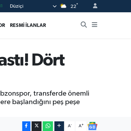
°
Düziçi
18
22
32
OR
RESMİ İLANLAR
38
03
14
stı! Dört
11
abzonspor, transferde önemli
lere başlandığını peş peşe
-
+
A
A