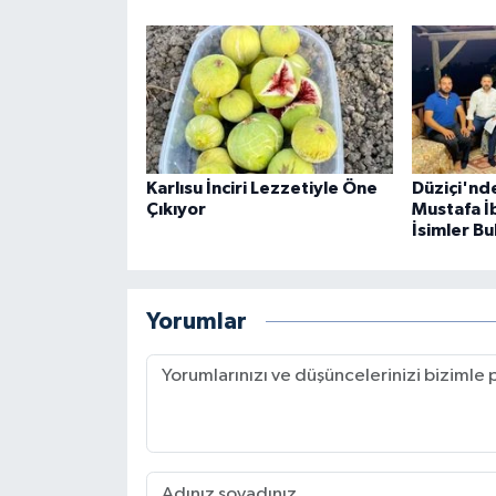
Karlısu İnciri Lezzetiyle Öne
Düziçi'nde
Çıkıyor
Mustafa İb
İsimler Bu
Yorumlar