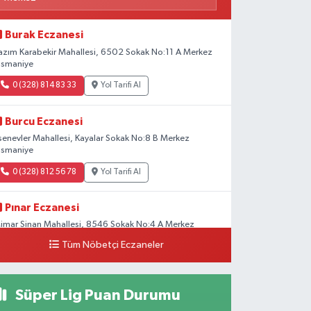
Burak Eczanesi
azım Karabekir Mahallesi, 6502 Sokak No:11 A Merkez
smaniye
0 (328) 814 83 33
Yol Tarifi Al
Burcu Eczanesi
senevler Mahallesi, Kayalar Sokak No:8 B Merkez
smaniye
0 (328) 812 56 78
Yol Tarifi Al
Pınar Eczanesi
imar Sinan Mahallesi, 8546 Sokak No:4 A Merkez
smaniye
Tüm Nöbetçi Eczaneler
0 (328) 826 04 73
Yol Tarifi Al
Süper Lig Puan Durumu