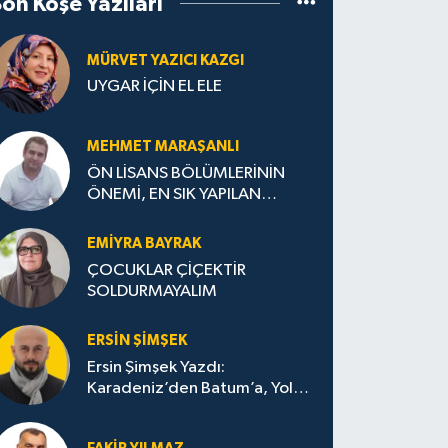
Son Köşe Yazıları
MÜRVET YAZICI KAZGI
UYGAR İÇİN EL ELE
MEHMET MARAŞANLI
ÖN LİSANS BÖLÜMLERİNİN
ÖNEMİ, EN SIK YAPILAN
HATALAR VE DOĞRU TERCİH
STRATEJİLERİ
EMIYRA BAYRAK
ÇOCUKLAR ÇİÇEKTİR
SOLDURMAYALIM
ERSIN ŞIMŞEK
Ersin Şimşek Yazdı:
Karadeniz’den Batum’a, Yolun
Bana Bıraktıkları