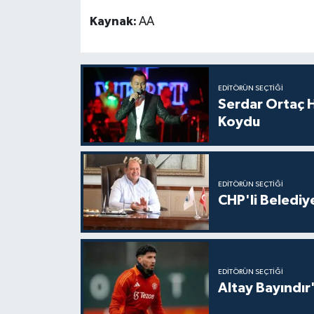
Kaynak:
AA
EDITÖRÜN SEÇTIĞI
Serdar Ortaç H
Koydu
EDITÖRÜN SEÇTIĞI
CHP'li Belediy
EDITÖRÜN SEÇTIĞI
Altay Bayındır