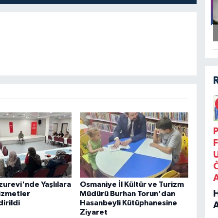
P
F
zurevi'nde Yaşlılara
Osmaniye İl Kültür ve Turizm
izmetler
Müdürü Burhan Torun'dan
irildi
Hasanbeyli Kütüphanesine
Ziyaret
B