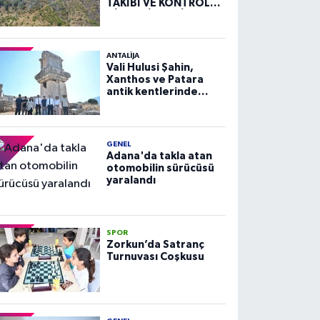
TAKİBİ VE KONTROLÜ
HİZMETİ ALIM İLANI
ANTALIJA
Vali Hulusi Şahin,
Xanthos ve Patara
antik kentlerinde
incelemelerde
bulundu
GENEL
Adana'da takla atan
otomobilin sürücüsü
yaralandı
SPOR
Zorkun’da Satranç
Turnuvası Coşkusu