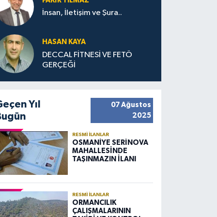
FAKIR YILMAZ
İnsan, İletişim ve Şura..
HASAN KAYA
DECCAL FİTNESİ VE FETÖ
GERÇEĞİ
Geçen Yıl
07 Ağustos
Bugün
2025
RESMI İLANLAR
OSMANİYE SERİNOVA
MAHALLESİNDE
TAŞINMAZIN İLANI
RESMI İLANLAR
ORMANCILIK
ÇALIŞMALARININ