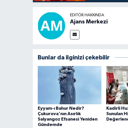
EDITÖR HAKKINDA
Ajans Merkezi
Bunlar da ilginizi çekebilir
Eyyam-ı Bahur Nedir?
Kadirli Hu
Çukurova'nın Asırlık
Sunulan H
Salyangoz Efsanesi Yeniden
Değerlend
Gündemde