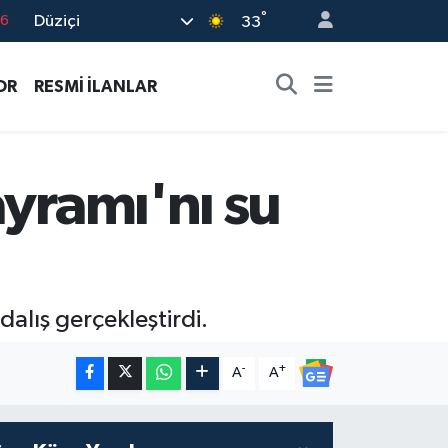
°
Düziçi
17
33
01
OR
RESMİ İLANLAR
02
44
4
ayramı'nı su
76
alış gerçekleştirdi.
-
+
A
A