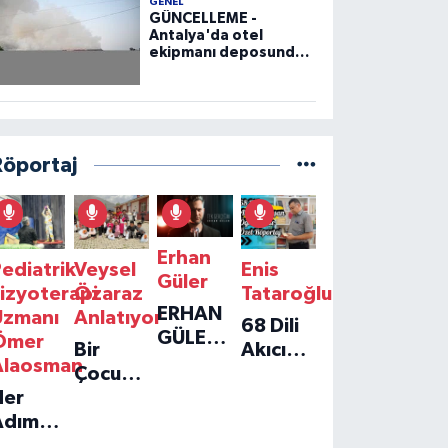
GENEL
GÜNCELLEME -
Antalya'da otel
ekipmanı deposunda
çıkan yangın kontrol
altına alındı
Röportaj
Erhan
ediatrik
Veysel
Enis
Güler
izyoterapi
Özaraz
Tataroğlu
ERHAN
Uzmanı
Anlatıyor
68 Dili
GÜLER'IN
Ömer
Bir
Akıcı
YENI
Alaosman
Çocuğun
Konuşan
TEKLISI
Her
Umudu,
Öğretmenle
'TEK
Adım
Bir
Özel
GERÇEĞIM'LE
ir
Vakfın
Röportaj