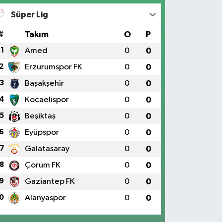
Süper Lig
#
Takım
O
P
1
Amed
0
0
2
Erzurumspor FK
0
0
3
Başakşehir
0
0
4
Kocaelispor
0
0
5
Beşiktaş
0
0
6
Eyüpspor
0
0
7
Galatasaray
0
0
8
Çorum FK
0
0
9
Gaziantep FK
0
0
0
Alanyaspor
0
0