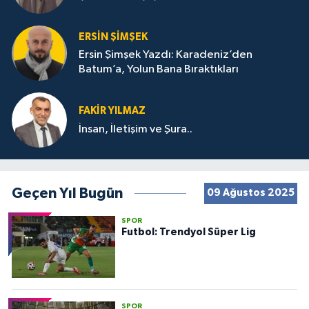
ERSIN ŞIMŞEK
Ersin Şimşek Yazdı: Karadeniz’den
Batum’a, Yolun Bana Bıraktıkları
FAKIR YILMAZ
İnsan, İletişim ve Şura..
Geçen Yıl Bugün
09 Ağustos 2025
SPOR
Futbol: Trendyol Süper Lig
SPOR