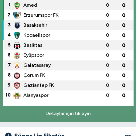
1
Amed
0
0
2
Erzurumspor FK
0
0
3
Başakşehir
0
0
4
Kocaelispor
0
0
5
Beşiktaş
0
0
6
Eyüpspor
0
0
7
Galatasaray
0
0
8
Çorum FK
0
0
9
Gaziantep FK
0
0
10
Alanyaspor
0
0
Detaylar için tıklayın