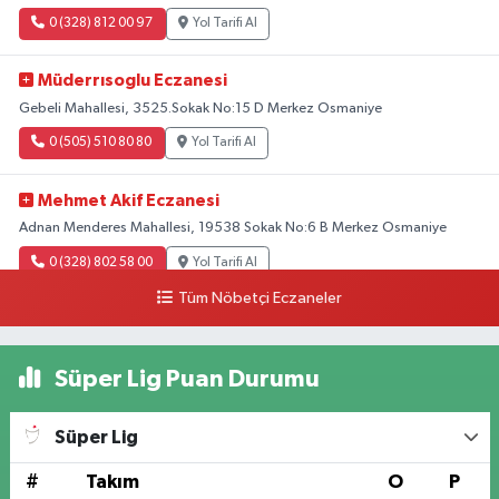
0 (328) 812 00 97
Yol Tarifi Al
Müderrısoglu Eczanesi
Gebeli Mahallesi, 3525.Sokak No:15 D Merkez Osmaniye
0 (505) 510 80 80
Yol Tarifi Al
Mehmet Akif Eczanesi
Adnan Menderes Mahallesi, 19538 Sokak No:6 B Merkez Osmaniye
0 (328) 802 58 00
Yol Tarifi Al
Tüm Nöbetçi Eczaneler
Süper Lig Puan Durumu
Süper Lig
#
Takım
O
P