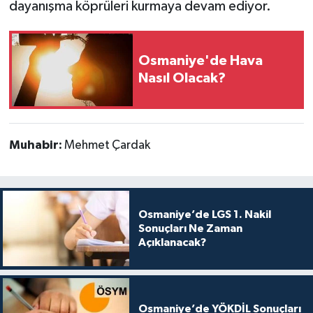
dayanışma köprüleri kurmaya devam ediyor.
Osmaniye'de Hava
Nasıl Olacak?
Muhabir:
Mehmet Çardak
Osmaniye’de LGS 1. Nakil
Sonuçları Ne Zaman
Açıklanacak?
Osmaniye’de YÖKDİL Sonuçları