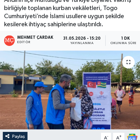
birliğiyle toplanan kurban vekâletleri, Togo
Cumhuriyeti’nde İslami usullere uygun şekilde
kesilerek ihtiyaç sahiplerine ulaştırıldı.
MEHMET ÇARDAK
31.05.2026 - 15:20
1 DK
EDITÖR
YAYINLANMA
OKUNMA SÜRES
Paylaş
-
+
A
A