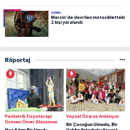
GENEL
Mersin'de devrilen motosikletteki
2 kişi yaralandı
Röportaj
Pediatrik Fizyoterapi
Veysel Özaraz Anlatıyor
Uzmanı Ömer Alaosman
Bir Çocuğun Umudu, Bir
Her Adım Bir Umut:
Vakfın Yolculuğu Veysel