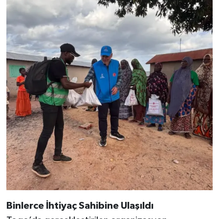
Binlerce İhtiyaç Sahibine Ulaşıldı