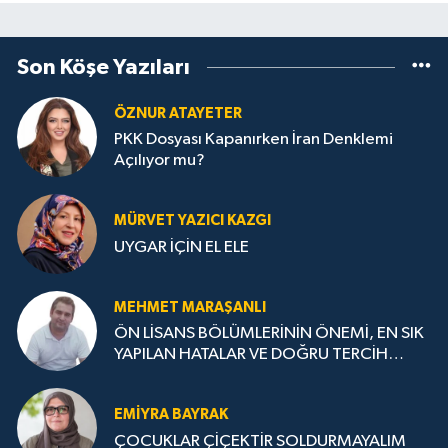
Son Köşe Yazıları
ÖZNUR ATAYETER
PKK Dosyası Kapanırken İran Denklemi
Açılıyor mu?
MÜRVET YAZICI KAZGI
UYGAR İÇİN EL ELE
MEHMET MARAŞANLI
ÖN LİSANS BÖLÜMLERİNİN ÖNEMİ, EN SIK
YAPILAN HATALAR VE DOĞRU TERCİH
STRATEJİLERİ
EMIYRA BAYRAK
ÇOCUKLAR ÇİÇEKTİR SOLDURMAYALIM