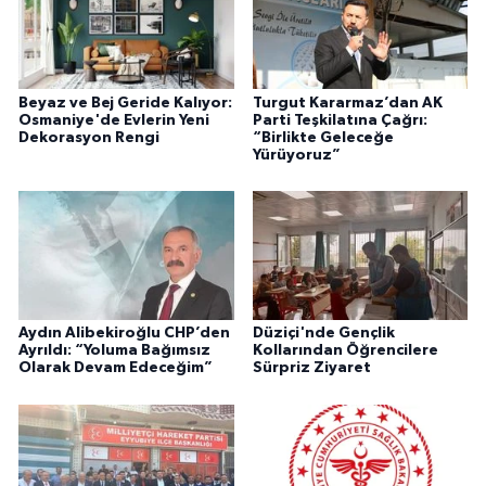
Beyaz ve Bej Geride Kalıyor:
Turgut Kararmaz’dan AK
Osmaniye'de Evlerin Yeni
Parti Teşkilatına Çağrı:
Dekorasyon Rengi
“Birlikte Geleceğe
Yürüyoruz”
Aydın Alibekiroğlu CHP’den
Düziçi'nde Gençlik
Ayrıldı: “Yoluma Bağımsız
Kollarından Öğrencilere
Olarak Devam Edeceğim”
Sürpriz Ziyaret