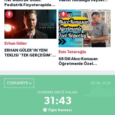
Pediatrik Fizyoterapiden
Özaraz Anlatıyor
İlham Veren Hikâyeler
Erhan Güler
ERHAN GÜLER'IN YENI
Enis Tataroğlu
TEKLISI 'TEK GERÇEĞIM'LE
68 Dili Akıcı Konuşan
BÜYÜK DÖNÜŞÜ
Öğretmenle Özel
Röportaj
OSMANİYE
09.08.2026
SONRAKI VAKTE KALAN
31:42
Öğle Namazı