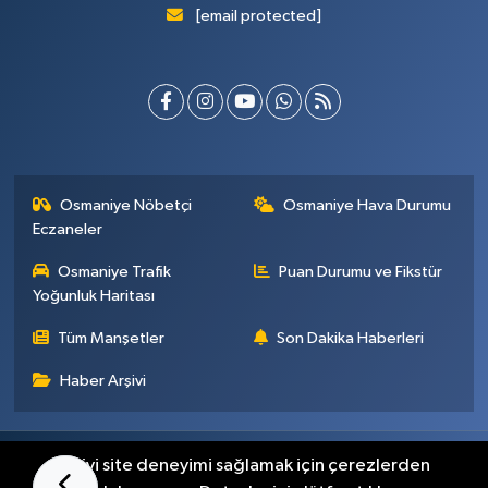
[email protected]
Osmaniye Nöbetçi
Osmaniye Hava Durumu
Eczaneler
Osmaniye Trafik
Puan Durumu ve Fikstür
Yoğunluk Haritası
Tüm Manşetler
Son Dakika Haberleri
Haber Arşivi
Künye
İletişim
Gizlilik Sözleşmesi
En iyi site deneyimi sağlamak için çerezlerden