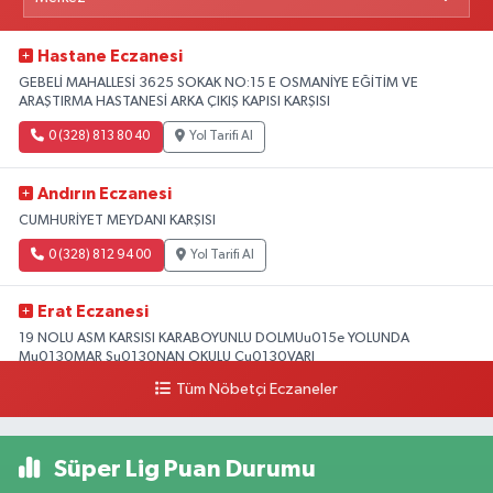
Hastane Eczanesi
GEBELİ MAHALLESİ 3625 SOKAK NO:15 E OSMANİYE EĞİTİM VE
ARAŞTIRMA HASTANESİ ARKA ÇIKIŞ KAPISI KARŞISI
0 (328) 813 80 40
Yol Tarifi Al
Andırın Eczanesi
CUMHURİYET MEYDANI KARŞISI
0 (328) 812 94 00
Yol Tarifi Al
Erat Eczanesi
19 NOLU ASM KARSISI KARABOYUNLU DOLMUu015e YOLUNDA
Mu0130MAR Su0130NAN OKULU Cu0130VARI
Tüm Nöbetçi Eczaneler
0 (328) 825 39 39
Yol Tarifi Al
Süper Lig Puan Durumu