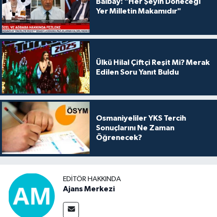
Balbay: "Her Şeyin Döneceği
Yer Milletin Makamıdır"
Ülkü Hilal Çiftçi Reşit Mi? Merak
Edilen Soru Yanıt Buldu
Osmaniyeliler YKS Tercih
Sonuçlarını Ne Zaman
Öğrenecek?
EDITÖR HAKKINDA
Ajans Merkezi