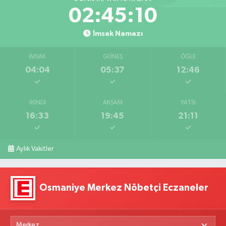
02:45:09
İmsak Namazı
İMSAK
GÜNEŞ
ÖĞLE
04:04
05:37
12:46
İKINDI
AKŞAM
YATSI
16:33
19:45
21:11
Aylık Vakitler
Osmaniye Merkez Nöbetçi Eczaneler