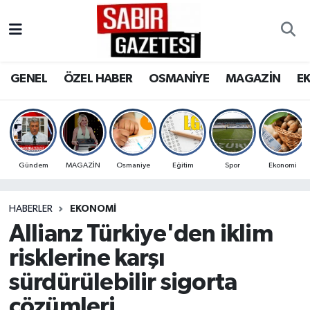
GENEL
Osmaniye Nöbetçi Eczaneler
GENEL
ÖZEL HABER
OSMANİYE
MAGAZİN
E
ÖZEL HABER
Osmaniye Hava Durumu
OSMANİYE
Osmaniye Trafik Yoğunluk Haritası
MAGAZİN
Süper Lig Puan Durumu ve Fikstür
Gündem
MAGAZİN
Osmaniye
Eğitim
Spor
Ekonomi
EKONOMİ
Tüm Manşetler
HABERLER
EKONOMI
Allianz Türkiye'den iklim
SPOR
Son Dakika Haberleri
risklerine karşı
RESMİ İLANLAR
Haber Arşivi
sürdürülebilir sigorta
çözümleri