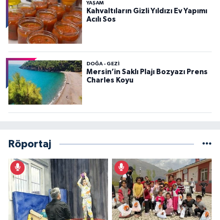
YAŞAM
Kahvaltıların Gizli Yıldızı Ev Yapımı
Acılı Sos
DOĞA - GEZI
Mersin’in Saklı Plajı Bozyazı Prens
Charles Koyu
Röportaj