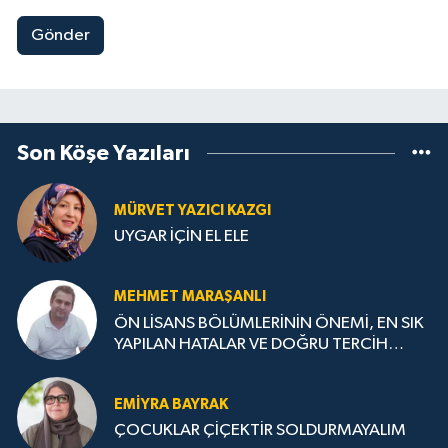
Gönder
Son Köşe Yazıları
MÜRVET YAZICI KAZGI
UYGAR İÇİN EL ELE
MEHMET MARAŞANLI
ÖN LİSANS BÖLÜMLERİNİN ÖNEMİ, EN SIK
YAPILAN HATALAR VE DOĞRU TERCİH
STRATEJİLERİ
EMIYRA BAYRAK
ÇOCUKLAR ÇİÇEKTİR SOLDURMAYALIM