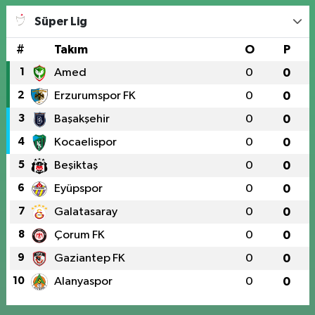
Süper Lig
#
Takım
O
P
1
Amed
0
0
2
Erzurumspor FK
0
0
3
Başakşehir
0
0
4
Kocaelispor
0
0
5
Beşiktaş
0
0
6
Eyüpspor
0
0
7
Galatasaray
0
0
8
Çorum FK
0
0
9
Gaziantep FK
0
0
10
Alanyaspor
0
0