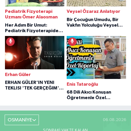
Pediatrik Fizyoterapi
Veysel Özaraz Anlatıyor
Uzmanı Ömer Alaosman
Bir Çocuğun Umudu, Bir
Her Adım Bir Umut:
Vakfın Yolculuğu Veysel
Pediatrik Fizyoterapiden
Özaraz Anlatıyor
İlham Veren Hikâyeler
Erhan Güler
ERHAN GÜLER'IN YENI
Enis Tataroğlu
TEKLISI 'TEK GERÇEĞIM'LE
68 Dili Akıcı Konuşan
BÜYÜK DÖNÜŞÜ
Öğretmenle Özel
Röportaj
OSMANİYE
06.08.2026
SONRAKI VAKTE KALAN