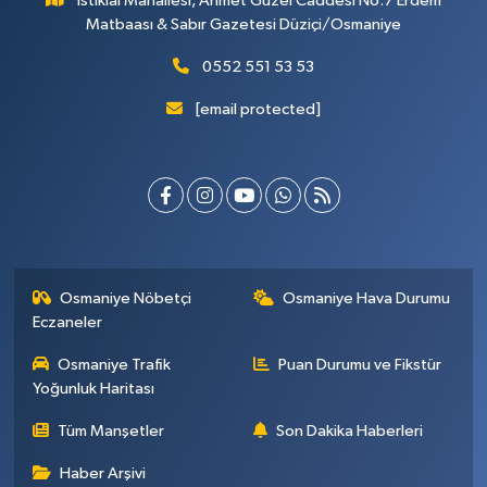
İstiklal Mahallesi, Ahmet Güzel Caddesi No:7 Erdem
Matbaası & Sabır Gazetesi Düziçi/Osmaniye
0552 551 53 53
[email protected]
Osmaniye Nöbetçi
Osmaniye Hava Durumu
Eczaneler
Osmaniye Trafik
Puan Durumu ve Fikstür
Yoğunluk Haritası
Tüm Manşetler
Son Dakika Haberleri
Haber Arşivi