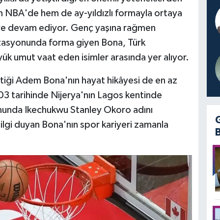
m NBA'de hem de ay-yıldızlı formayla ortaya
e devam ediyor. Genç yaşına rağmen
zasyonunda forma giyen Bona, Türk
k umut vaat eden isimler arasında yer alıyor.
tiği Adem Bona'nın hayat hikâyesi de en az
003 tarihinde Nijerya'nın Lagos kentinde
munda Ikechukwu Stanley Okoro adını
 ilgi duyan Bona'nın spor kariyeri zamanla