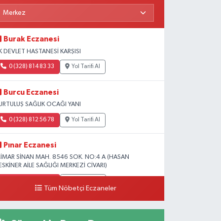
Burak Eczanesi
K DEVLET HASTANESİ KARŞISI
0 (328) 814 83 33
Yol Tarifi Al
Burcu Eczanesi
URTULUŞ SAĞLIK OCAĞI YANI
0 (328) 812 56 78
Yol Tarifi Al
Pınar Eczanesi
İMAR SİNAN MAH. 8546 SOK. NO:4 A (HASAN
ESKİNER AİLE SAĞLIĞI MERKEZİ CİVARI)
0 (328) 826 04 73
Yol Tarifi Al
Tüm Nöbetçi Eczaneler