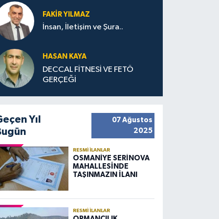
FAKIR YILMAZ
İnsan, İletişim ve Şura..
HASAN KAYA
DECCAL FİTNESİ VE FETÖ
GERÇEĞİ
Geçen Yıl
07 Ağustos
Bugün
2025
RESMI İLANLAR
OSMANİYE SERİNOVA
MAHALLESİNDE
TAŞINMAZIN İLANI
RESMI İLANLAR
ORMANCILIK