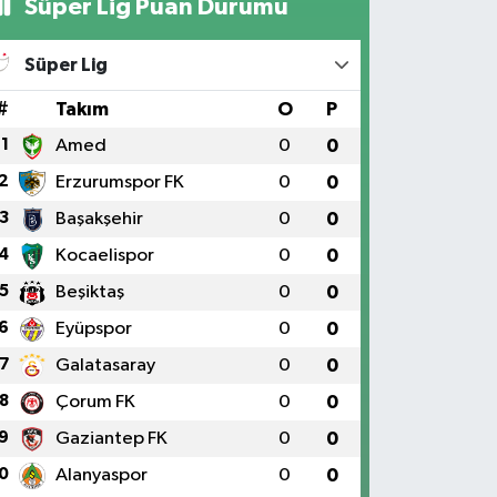
Süper Lig Puan Durumu
Süper Lig
#
Takım
O
P
1
Amed
0
0
2
Erzurumspor FK
0
0
3
Başakşehir
0
0
4
Kocaelispor
0
0
5
Beşiktaş
0
0
6
Eyüpspor
0
0
7
Galatasaray
0
0
8
Çorum FK
0
0
9
Gaziantep FK
0
0
0
Alanyaspor
0
0