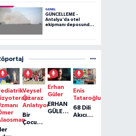
GENEL
GÜNCELLEME -
Antalya'da otel
ekipmanı deposunda
çıkan yangın kontrol
altına alındı
Röportaj
Erhan
ediatrik
Veysel
Enis
Güler
izyoterapi
Özaraz
Tataroğlu
ERHAN
Uzmanı
Anlatıyor
68 Dili
GÜLER'IN
Ömer
Bir
Akıcı
YENI
Alaosman
Çocuğun
Konuşan
TEKLISI
Her
Umudu,
Öğretmenle
'TEK