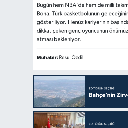
Bugün hem NBA'de hem de milli takım
Bona, Türk basketbolunun geleceğinin 
gösteriliyor. Henüz kariyerinin başınd
dikkat çeken genç oyuncunun önümüzde
atması bekleniyor.
Muhabir:
Resul Özdil
EDITÖRÜN SEÇTIĞI
Bahçe’nin Zir
EDITÖRÜN SEÇTIĞI