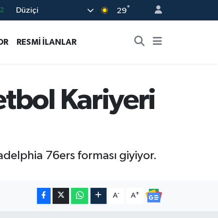
°
Düziçi
7
29
7
OR
RESMİ İLANLAR
5
2
9
tbol Kariyeri
2
delphia 76ers forması giyiyor.
-
+
A
A