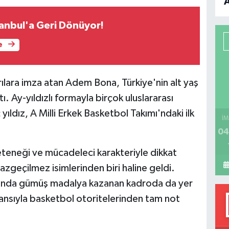
B
tanbul'a Geri Dönüyor!
P
e
rılara imza atan Adem Bona, Türkiye'nin alt yaş
H
tı. Ay-yıldızlı formayla birçok uluslararası
dız, A Milli Erkek Basketbol Takımı'ndaki ilk
İM
04
eteneği ve mücadeleci karakteriyle dikkat
azgeçilmez isimlerinden biri haline geldi.
nda gümüş madalya kazanan kadroda da yer
ansıyla basketbol otoritelerinden tam not