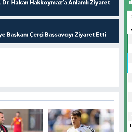
. Dr. Hakan Hakkoymaz’a Anlamlı Ziyaret
ye Başkanı Çerçi Başsavcıyı Ziyaret Etti
1