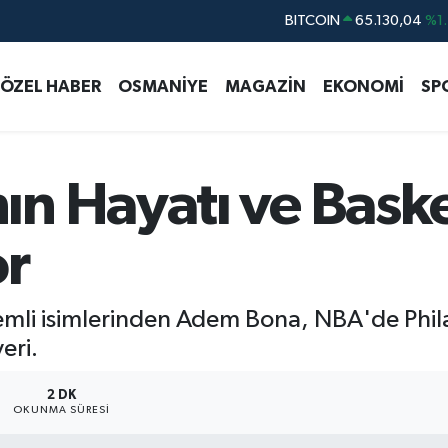
DOLAR
47,7106
%0.1
EURO
55,1652
%0.2
ÖZEL HABER
OSMANİYE
MAGAZİN
EKONOMİ
SP
STERLİN
64,4046
%0.3
GRAM ALTIN
6618.49
%2.1
BİST100
13.773
%-1
n Hayatı ve Baske
BITCOIN
65.130,04
%1.
or
nemli isimlerinden Adem Bona, NBA'de Phila
eri.
2 DK
OKUNMA SÜRESI