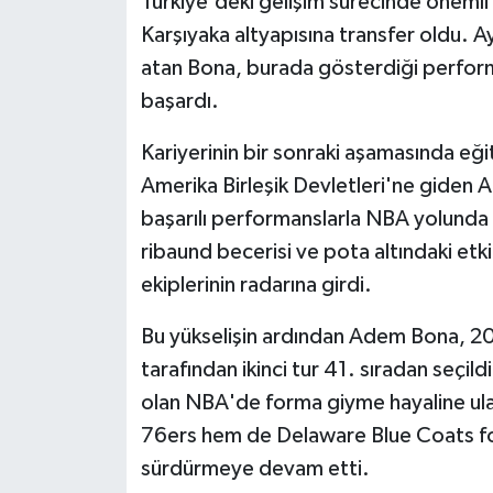
Türkiye'deki gelişim sürecinde önemli
Karşıyaka altyapısına transfer oldu. A
atan Bona, burada gösterdiği performa
başardı.
Kariyerinin bir sonraki aşamasında eğ
Amerika Birleşik Devletleri'ne giden 
başarılı performanslarla NBA yolunda 
ribaund becerisi ve pota altındaki etk
ekiplerinin radarına girdi.
Bu yükselişin ardından Adem Bona, 2
tarafından ikinci tur 41. sıradan seçild
olan NBA'de forma giyme hayaline ula
76ers hem de Delaware Blue Coats for
sürdürmeye devam etti.