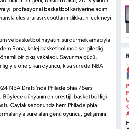
 adımlar atan genç basketbolcu, 2019 yılında
ynı yıl profesyonel basketbol kariyerine adım
nsla uluslararası scoutların dikkatini çekmeyi
itim ve basketbol hayatını sürdürmek amacıyla
Adem Bona, kolej basketbolunda sergilediği
önemli bir çıkış yakaladı. Savunma gücü,
inliğiyle öne çıkan oyuncu, kısa sürede NBA
P
024 NBA Draftı'nda Philadelphia 76ers
F
i. Böylece dünyanın en prestijli basketbol ligi
ştı. Çaylak sezonunda hem Philadelphia
malarıyla süre alan genç oyuncu, gelişimini