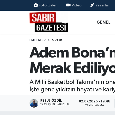
Foto Galeri
Video
Yazarlar
GENEL
Osmaniye Nöbetçi Eczaneler
GENEL
ÖZEL HABER
Osmaniye Hava Durumu
HABERLER
SPOR
OSMANİYE
Osmaniye Trafik Yoğunluk Haritası
Adem Bona’nı
MAGAZİN
Süper Lig Puan Durumu ve Fikstür
Merak Ediliy
EKONOMİ
Tüm Manşetler
A Milli Basketbol Takımı'nın ö
SPOR
Son Dakika Haberleri
İşte genç yıldızın hayatı ve kariy
RESMİ İLANLAR
Haber Arşivi
RESUL ÖZDIL
02.07.2026 - 19:48
YAZI İŞLERI MÜDÜRÜ
YAYINLANMA