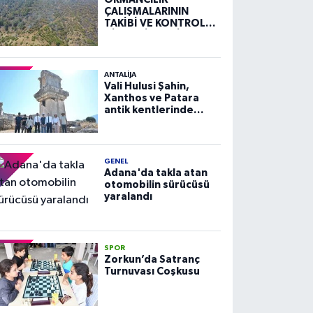
ÇALIŞMALARININ
TAKİBİ VE KONTROLÜ
HİZMETİ ALIM İLANI
ANTALIJA
Vali Hulusi Şahin,
Xanthos ve Patara
antik kentlerinde
incelemelerde
bulundu
GENEL
Adana'da takla atan
otomobilin sürücüsü
yaralandı
SPOR
Zorkun’da Satranç
Turnuvası Coşkusu