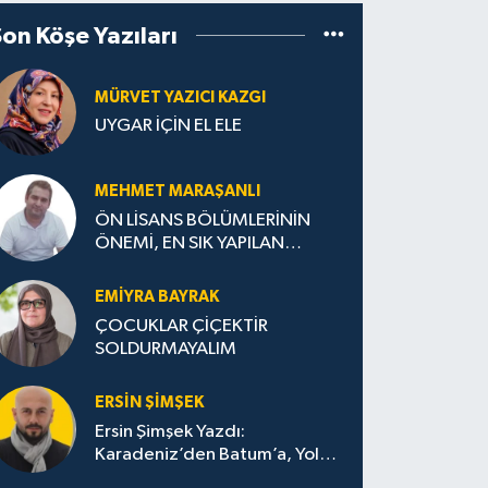
Son Köşe Yazıları
MÜRVET YAZICI KAZGI
UYGAR İÇİN EL ELE
MEHMET MARAŞANLI
ÖN LİSANS BÖLÜMLERİNİN
ÖNEMİ, EN SIK YAPILAN
HATALAR VE DOĞRU TERCİH
STRATEJİLERİ
EMIYRA BAYRAK
ÇOCUKLAR ÇİÇEKTİR
SOLDURMAYALIM
ERSIN ŞIMŞEK
Ersin Şimşek Yazdı:
Karadeniz’den Batum’a, Yolun
Bana Bıraktıkları