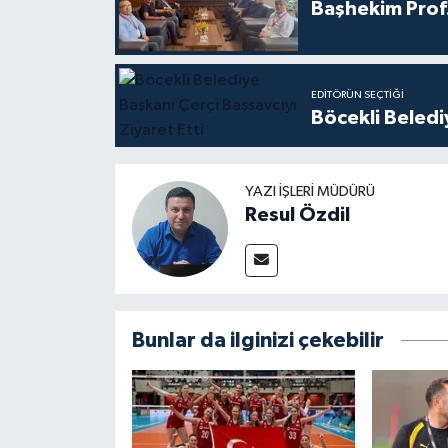
Başhekim Prof
EDITÖRÜN SEÇTIĞI
Böcekli Beledi
YAZI İŞLERI MÜDÜRÜ
Resul Özdil
Bunlar da ilginizi çekebilir