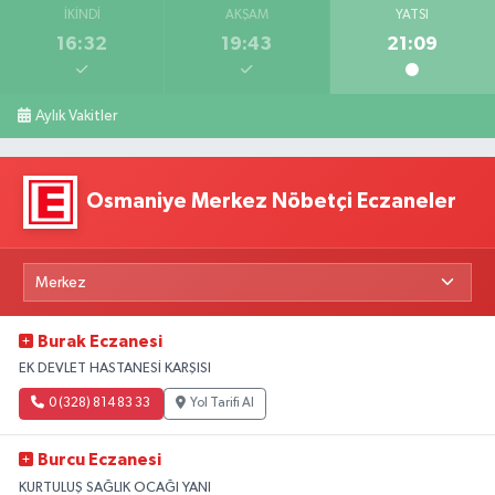
İKINDI
AKŞAM
YATSI
16:32
19:43
21:09
Aylık Vakitler
Osmaniye Merkez Nöbetçi Eczaneler
Burak Eczanesi
EK DEVLET HASTANESİ KARŞISI
0 (328) 814 83 33
Yol Tarifi Al
Burcu Eczanesi
KURTULUŞ SAĞLIK OCAĞI YANI