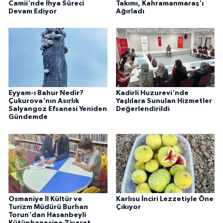
Camii'nde İhya Süreci
Takımı, Kahramanmaraş'ı
Devam Ediyor
Ağırladı
Eyyam-ı Bahur Nedir?
Kadirli Huzurevi'nde
Çukurova'nın Asırlık
Yaşlılara Sunulan Hizmetler
Salyangoz Efsanesi Yeniden
Değerlendirildi
Gündemde
Osmaniye İl Kültür ve
Karlısu İnciri Lezzetiyle Öne
Turizm Müdürü Burhan
Çıkıyor
Torun'dan Hasanbeyli