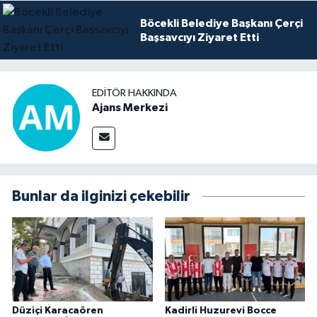
Böcekli Belediye Başkanı Çerçi
Başsavcıyı Ziyaret Etti
EDITÖR HAKKINDA
Ajans Merkezi
Bunlar da ilginizi çekebilir
Düziçi Karacaören
Kadirli Huzurevi Bocce