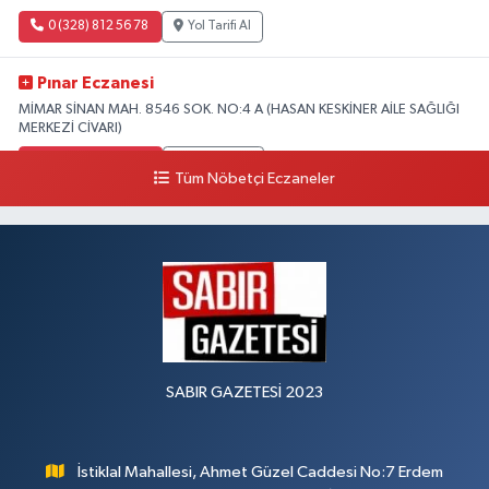
0 (328) 812 56 78
Yol Tarifi Al
Pınar Eczanesi
MİMAR SİNAN MAH. 8546 SOK. NO:4 A (HASAN KESKİNER AİLE SAĞLIĞI
MERKEZİ CİVARI)
0 (328) 826 04 73
Yol Tarifi Al
Tüm Nöbetçi Eczaneler
SABIR GAZETESİ 2023
İstiklal Mahallesi, Ahmet Güzel Caddesi No:7 Erdem