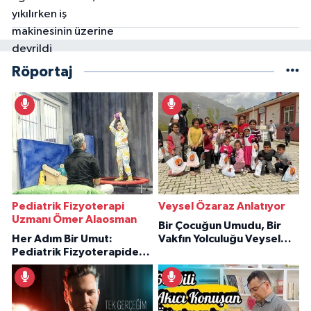
Röportaj
Pediatrik Fizyoterapi
Veysel Özaraz Anlatıyor
Uzmanı Ömer Alaosman
Bir Çocuğun Umudu, Bir
Her Adım Bir Umut:
Vakfın Yolculuğu Veysel
Pediatrik Fizyoterapiden
Özaraz Anlatıyor
İlham Veren Hikâyeler