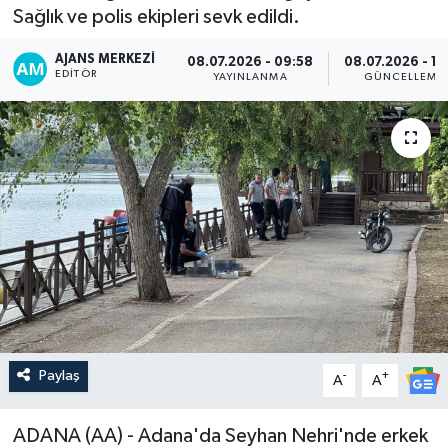
Sağlık ve polis ekipleri sevk edildi.
AJANS MERKEZI
08.07.2026 - 09:58
08.07.2026 - 14
EDITÖR
YAYINLANMA
GÜNCELLEME
Paylaş
-
+
A
A
ADANA (AA) - Adana'da Seyhan Nehri'nde erkek