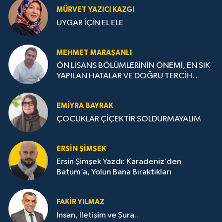
MÜRVET YAZICI KAZGI
UYGAR İÇİN EL ELE
MEHMET MARAŞANLI
ÖN LİSANS BÖLÜMLERİNİN ÖNEMİ, EN SIK
YAPILAN HATALAR VE DOĞRU TERCİH
STRATEJİLERİ
EMIYRA BAYRAK
ÇOCUKLAR ÇİÇEKTİR SOLDURMAYALIM
ERSIN ŞIMŞEK
Ersin Şimşek Yazdı: Karadeniz’den
Batum’a, Yolun Bana Bıraktıkları
FAKIR YILMAZ
İnsan, İletişim ve Şura..