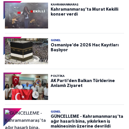
KAHRAMANMARAŞ
Kahramanmaraş’ta Murat Kekilli
konser verdi
GENEL
Osmaniye’de 2026 Hac Kayıtları
Başlıyor
POLITIKA
AK Parti’den Balkan Türklerine
Anlamlı Ziyaret
GENEL
GÜNCELLEME - Kahramanmaraş'ta
ağır hasarlı bina, yıkılırken iş
makinesinin üzerine devrildi