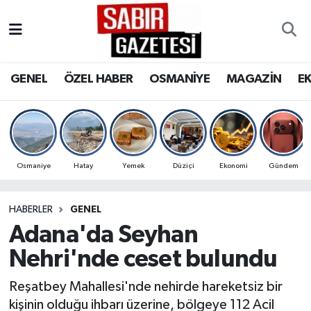
GENEL
Osmaniye Nöbetçi Eczaneler
GENEL
ÖZEL HABER
OSMANİYE
MAGAZİN
E
ÖZEL HABER
Osmaniye Hava Durumu
OSMANİYE
Osmaniye Trafik Yoğunluk Haritası
MAGAZİN
Süper Lig Puan Durumu ve Fikstür
Osmaniye
Hatay
Yemek
Düziçi
Ekonomi
Gündem
EKONOMİ
Tüm Manşetler
HABERLER
GENEL
Adana'da Seyhan
SPOR
Son Dakika Haberleri
Nehri'nde ceset bulundu
RESMİ İLANLAR
Haber Arşivi
Reşatbey Mahallesi'nde nehirde hareketsiz bir
kişinin olduğu ihbarı üzerine, bölgeye 112 Acil