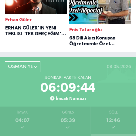
Erhan Güler
ERHAN GÜLER'IN YENI
Enis Tataroğlu
TEKLISI 'TEK GERÇEĞIM'LE
68 Dili Akıcı Konuşan
BÜYÜK DÖNÜŞÜ
Öğretmenle Özel
Röportaj
OSMANİYE
08.08.2026
SONRAKI VAKTE KALAN
06:09:44
İmsak Namazı
İMSAK
GÜNEŞ
ÖĞLE
04:07
05:39
12:46