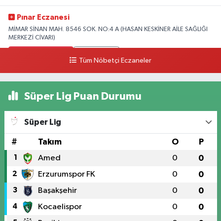
Pınar Eczanesi
MİMAR SİNAN MAH. 8546 SOK. NO:4 A (HASAN KESKİNER AİLE SAĞLIĞI
MERKEZİ CİVARI)
0 (328) 826 04 73
Yol Tarifi Al
Tüm Nöbetçi Eczaneler
Süper Lig Puan Durumu
Süper Lig
#
Takım
O
P
1
Amed
0
0
2
Erzurumspor FK
0
0
3
Başakşehir
0
0
4
Kocaelispor
0
0