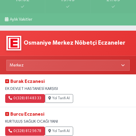
Aylık Vakitler
Osmaniye Merkez Nöbetçi Eczaneler
Burak Eczanesi
EK DEVLET HASTANESİ KARŞISI
0 (328) 814 83 33
Yol Tarifi Al
Burcu Eczanesi
KURTULUŞ SAĞLIK OCAĞI YANI
0 (328) 812 56 78
Yol Tarifi Al