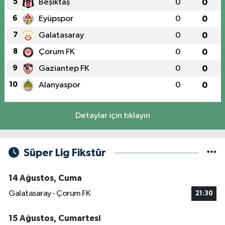
5
Beşiktaş
0
0
6
Eyüpspor
0
0
7
Galatasaray
0
0
8
Çorum FK
0
0
9
Gaziantep FK
0
0
10
Alanyaspor
0
0
Detaylar için tıklayın
Süper Lig Fikstür
14 Ağustos, Cuma
Galatasaray - Çorum FK
21:30
15 Ağustos, Cumartesi