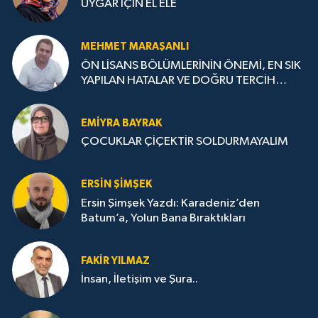
UYGAR İÇİN EL ELE
MEHMET MARAŞANLI
ÖN LİSANS BÖLÜMLERİNİN ÖNEMİ, EN SIK
YAPILAN HATALAR VE DOĞRU TERCİH
STRATEJİLERİ
EMIYRA BAYRAK
ÇOCUKLAR ÇİÇEKTİR SOLDURMAYALIM
ERSIN ŞIMŞEK
Ersin Şimşek Yazdı: Karadeniz’den
Batum’a, Yolun Bana Bıraktıkları
FAKIR YILMAZ
İnsan, İletişim ve Şura..