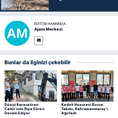
EDITÖR HAKKINDA
Ajans Merkezi
Bunlar da ilginizi çekebilir
Düziçi Karacaören
Kadirli Huzurevi Bocce
Camii'nde İhya Süreci
Takımı, Kahramanmaraş'ı
Devam Ediyor
Ağırladı