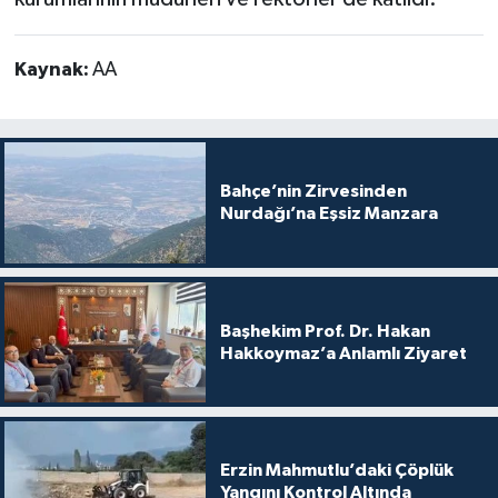
Kaynak:
AA
Bahçe’nin Zirvesinden
Nurdağı’na Eşsiz Manzara
Başhekim Prof. Dr. Hakan
Hakkoymaz’a Anlamlı Ziyaret
Erzin Mahmutlu’daki Çöplük
Yangını Kontrol Altında