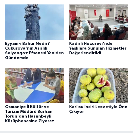
Eyyam-ı Bahur Nedir?
Kadirli Huzurevi'nde
Çukurova'nın Asırlık
Yaşlılara Sunulan Hizmetler
Salyangoz Efsanesi Yeniden
Değerlendirildi
Gündemde
Osmaniye İl Kültür ve
Karlısu İnciri Lezzetiyle Öne
Turizm Müdürü Burhan
Çıkıyor
Torun'dan Hasanbeyli
Kütüphanesine Ziyaret