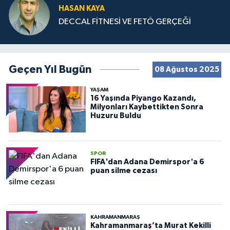
HASAN KAYA
DECCAL FİTNESİ VE FETÖ GERÇEĞİ
Geçen Yıl Bugün
08 Ağustos 2025
YAŞAM
16 Yaşında Piyango Kazandı,
Milyonları Kaybettikten Sonra
Huzuru Buldu
SPOR
FIFA'dan Adana Demirspor'a 6
puan silme cezası
KAHRAMANMARAŞ
Kahramanmaraş’ta Murat Kekilli