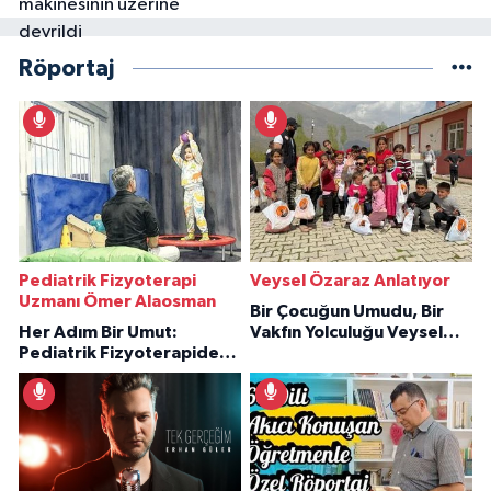
Röportaj
Pediatrik Fizyoterapi
Veysel Özaraz Anlatıyor
Uzmanı Ömer Alaosman
Bir Çocuğun Umudu, Bir
Her Adım Bir Umut:
Vakfın Yolculuğu Veysel
Pediatrik Fizyoterapiden
Özaraz Anlatıyor
İlham Veren Hikâyeler