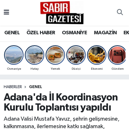
GENEL
Osmaniye Nöbetçi Eczaneler
GENEL
ÖZEL HABER
OSMANİYE
MAGAZİN
E
ÖZEL HABER
Osmaniye Hava Durumu
OSMANİYE
Osmaniye Trafik Yoğunluk Haritası
MAGAZİN
Süper Lig Puan Durumu ve Fikstür
Osmaniye
Hatay
Yemek
Düziçi
Ekonomi
Gündem
EKONOMİ
Tüm Manşetler
HABERLER
GENEL
Adana'da İl Koordinasyon
SPOR
Son Dakika Haberleri
Kurulu Toplantısı yapıldı
RESMİ İLANLAR
Haber Arşivi
Adana Valisi Mustafa Yavuz, şehrin gelişmesine,
kalkınmasına, ilerlemesine katkı sağlamak,