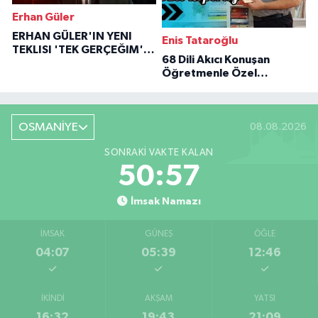
Erhan Güler
ERHAN GÜLER'IN YENI
Enis Tataroğlu
TEKLISI 'TEK GERÇEĞIM'LE
68 Dili Akıcı Konuşan
BÜYÜK DÖNÜŞÜ
Öğretmenle Özel
Röportaj
OSMANİYE
08.08.2026
SONRAKI VAKTE KALAN
50:56
İmsak Namazı
İMSAK
GÜNEŞ
ÖĞLE
04:07
05:39
12:46
İKINDI
AKŞAM
YATSI
16:32
19:43
21:09