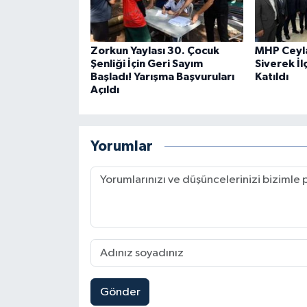
Zorkun Yaylası 30. Çocuk
MHP Ceyla
Şenliği İçin Geri Sayım
Siverek İ
Başladı! Yarışma Başvuruları
Katıldı
Açıldı
Yorumlar
Gönder