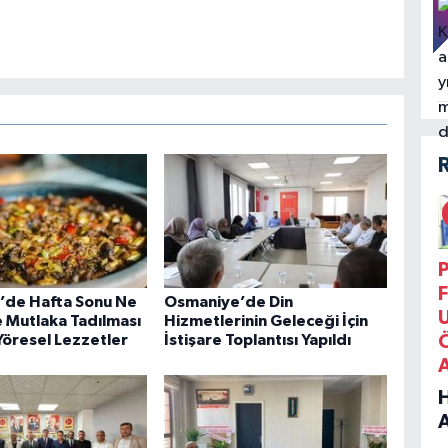
P
F
’de Hafta Sonu Ne
Osmaniye’de Din
e Mutlaka Tadılması
Hizmetlerinin Geleceği İçin
öresel Lezzetler
İstişare Toplantısı Yapıldı
B