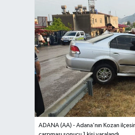
ADANA (AA) - Adana'nın Kozan ilçesin
çarpması sonucu 1 kişi yaralandı.