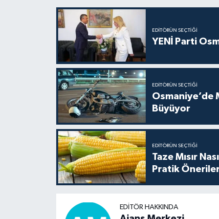
EDITÖRÜN SEÇTIĞI
YENİ Parti Osm
EDITÖRÜN SEÇTIĞI
Osmaniye’de Mo
Büyüyor
EDITÖRÜN SEÇTIĞI
Taze Mısır Nası
Pratik Önerile
EDITÖR HAKKINDA
Ajans Merkezi