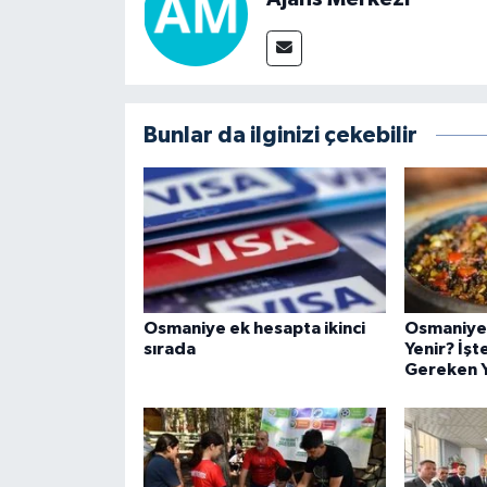
Bunlar da ilginizi çekebilir
Osmaniye ek hesapta ikinci
Osmaniye
sırada
Yenir? İşt
Gereken Y