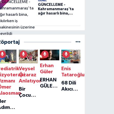
GENEL
GÜNCELLEME -
Kahramanmaraş'ta
ağır hasarlı bina,
yıkılırken iş
makinesinin üzerine
devrildi
Röportaj
Erhan
ediatrik
Veysel
Enis
Güler
izyoterapi
Özaraz
Tataroğlu
ERHAN
Uzmanı
Anlatıyor
68 Dili
GÜLER'IN
Ömer
Bir
Akıcı
YENI
Alaosman
Çocuğun
Konuşan
TEKLISI
Her
Umudu,
Öğretmenle
'TEK
Adım
Bir
Özel
GERÇEĞIM'LE
ir
Vakfın
Röportaj