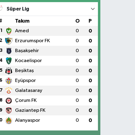
Süper Lig
#
Takım
O
P
1
Amed
0
0
2
Erzurumspor FK
0
0
3
Başakşehir
0
0
4
Kocaelispor
0
0
5
Beşiktaş
0
0
6
Eyüpspor
0
0
7
Galatasaray
0
0
8
Çorum FK
0
0
9
Gaziantep FK
0
0
0
Alanyaspor
0
0