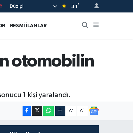
°
Düziçi
34
8
2
OR
RESMİ İLANLAR
8
3
4
n otomobilin
onucu 1 kişi yaralandı.
-
+
A
A