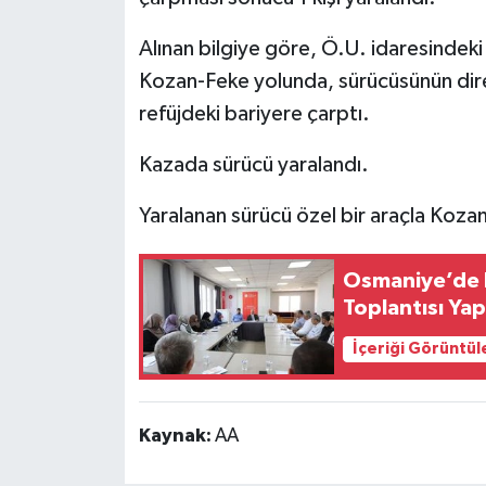
Alınan bilgiye göre, Ö.U. idaresindek
Kozan-Feke yolunda, sürücüsünün dir
refüjdeki bariyere çarptı.
Kazada sürücü yaralandı.
Yaralanan sürücü özel bir araçla Kozan
Osmaniye’de D
Toplantısı Yap
İçeriği Görüntül
Kaynak:
AA