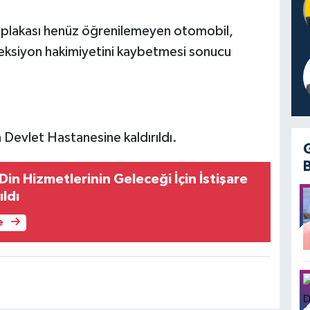
i plakası henüz öğrenilemeyen otomobil,
eksiyon hakimiyetini kaybetmesi sonucu
 Devlet Hastanesine kaldırıldı.
in Hizmetlerinin Geleceği İçin İstişare
ıldı
e