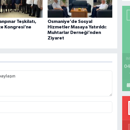
P
npınar Teşkilatı,
Osmaniye’de Sosyal
lçe Kongresi’ne
Hizmetler Masaya Yatırıldı:
Muhtarlar Derneği’nden
Ziyaret
H
İM
04