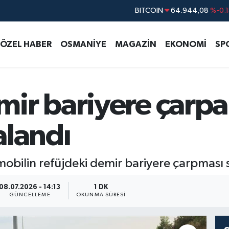
DOLAR
47,7436
%0.1
EURO
55,2510
%0.3
ÖZEL HABER
OSMANİYE
MAGAZİN
EKONOMİ
SP
STERLİN
64,4811
%0.3
GRAM ALTIN
6660.55
%0.0
BİST100
13.779
%-1
ir bariyere çarpa
alandı
bilin refüjdeki demir bariyere çarpması s
08.07.2026 - 14:13
1 DK
GÜNCELLEME
OKUNMA SÜRESI