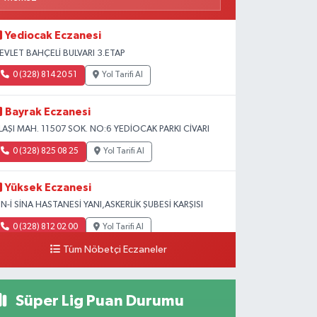
Yediocak Eczanesi
EVLET BAHÇELİ BULVARI 3.ETAP
0 (328) 814 20 51
Yol Tarifi Al
Bayrak Eczanesi
LAŞI MAH. 11507 SOK. NO:6 YEDİOCAK PARKI CİVARI
0 (328) 825 08 25
Yol Tarifi Al
Yüksek Eczanesi
BN-İ SİNA HASTANESİ YANI,ASKERLİK ŞUBESİ KARŞISI
0 (328) 812 02 00
Yol Tarifi Al
Tüm Nöbetçi Eczaneler
Süper Lig Puan Durumu