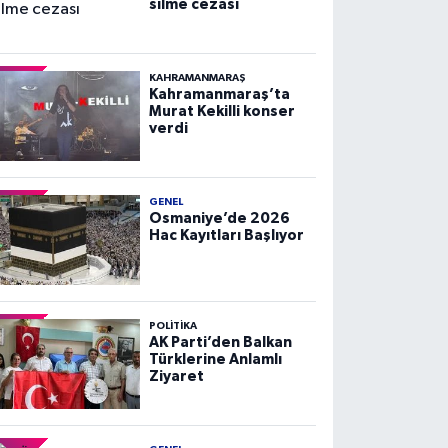
silme cezası
KAHRAMANMARAŞ
Kahramanmaraş’ta
Murat Kekilli konser
verdi
GENEL
Osmaniye’de 2026
Hac Kayıtları Başlıyor
POLITIKA
AK Parti’den Balkan
Türklerine Anlamlı
Ziyaret