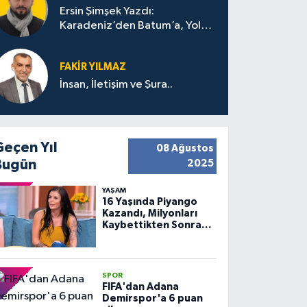
Ersin Şimşek Yazdı:
Karadeniz’den Batum’a, Yolun
Bana Bıraktıkları
FAKIR YILMAZ
İnsan, İletişim ve Şura..
Geçen Yıl
08 Ağustos
Bugün
2025
YAŞAM
16 Yaşında Piyango
Kazandı, Milyonları
Kaybettikten Sonra
Huzuru Buldu
SPOR
FIFA'dan Adana
Demirspor'a 6 puan