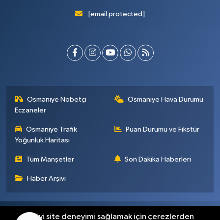
[email protected]
Osmaniye Nöbetçi
Osmaniye Hava Durumu
Eczaneler
Osmaniye Trafik
Puan Durumu ve Fikstür
Yoğunluk Haritası
Tüm Manşetler
Son Dakika Haberleri
Haber Arşivi
Künye
İletişim
Gizlilik Sözleşmesi
En iyi site deneyimi sağlamak için çerezlerden