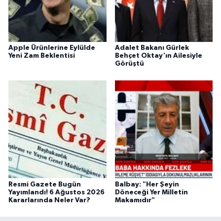
Apple Ürünlerine Eylülde
Adalet Bakanı Gürlek
Yeni Zam Beklentisi
Behçet Oktay'ın Ailesiyle
Görüştü
Resmi Gazete Bugün
Balbay: "Her Şeyin
Yayımlandı! 6 Ağustos 2026
Döneceği Yer Milletin
Kararlarında Neler Var?
Makamıdır"