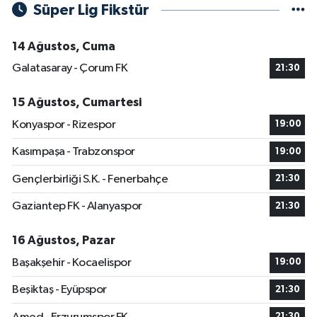
Süper Lig Fikstür
14 Ağustos, Cuma
Galatasaray - Çorum FK
21:30
15 Ağustos, Cumartesi
Konyaspor - Rizespor
19:00
Kasımpaşa - Trabzonspor
19:00
Gençlerbirliği S.K. - Fenerbahçe
21:30
Gaziantep FK - Alanyaspor
21:30
16 Ağustos, Pazar
Başakşehir - Kocaelispor
19:00
Beşiktaş - Eyüpspor
21:30
21:30