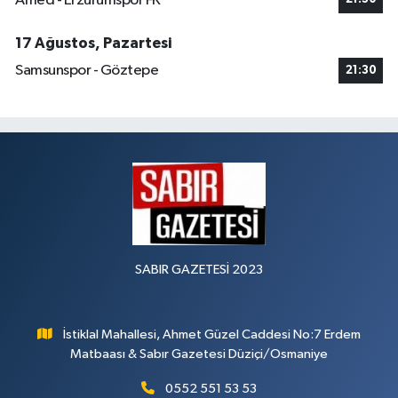
Amed - Erzurumspor FK
17 Ağustos, Pazartesi
Samsunspor - Göztepe
21:30
SABIR GAZETESİ 2023
İstiklal Mahallesi, Ahmet Güzel Caddesi No:7 Erdem
Matbaası & Sabır Gazetesi Düziçi/Osmaniye
0552 551 53 53