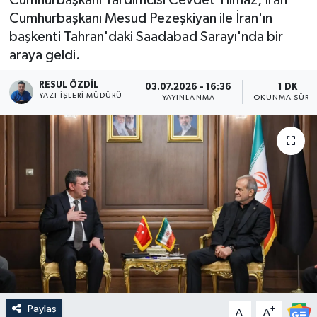
Cumhurbaşkanı Mesud Pezeşkiyan ile İran'ın
başkenti Tahran'daki Saadabad Sarayı'nda bir
araya geldi.
RESUL ÖZDIL
03.07.2026 - 16:36
1 DK
YAZI İŞLERI MÜDÜRÜ
YAYINLANMA
OKUNMA SÜRES
Paylaş
-
+
A
A