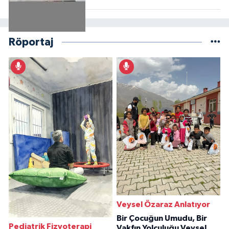
Röportaj
Veysel Özaraz Anlatıyor
Bir Çocuğun Umudu, Bir
Pediatrik Fizyoterapi
Vakfın Yolculuğu Veysel