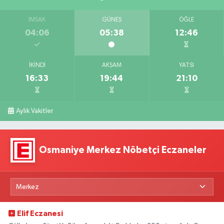
İMSAK
GÜNEŞ
ÖĞLE
04:06
05:38
12:46
İKINDI
AKŞAM
YATSI
16:33
19:44
21:10
Aylık Vakitler
Osmaniye Merkez Nöbetçi Eczaneler
Elif Eczanesi