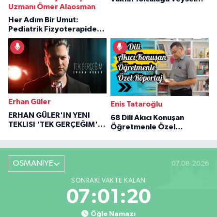
Uzmanı Ömer Alaosman
Özaraz Anlatıyor
Her Adım Bir Umut:
Pediatrik Fizyoterapiden
İlham Veren Hikâyeler
Erhan Güler
Enis Tataroğlu
ERHAN GÜLER'IN YENI
68 Dili Akıcı Konuşan
TEKLISI 'TEK GERÇEĞIM'LE
Öğretmenle Özel
BÜYÜK DÖNÜŞÜ
Röportaj
OSMANİYE
07.08.2026
SONRAKI VAKTE KALAN
07:01:19
Öğle Namazı