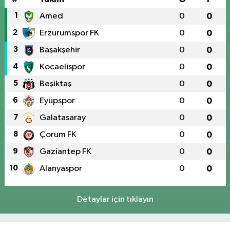
1
Amed
0
0
2
Erzurumspor FK
0
0
3
Başakşehir
0
0
4
Kocaelispor
0
0
5
Beşiktaş
0
0
6
Eyüpspor
0
0
7
Galatasaray
0
0
8
Çorum FK
0
0
9
Gaziantep FK
0
0
10
Alanyaspor
0
0
Detaylar için tıklayın