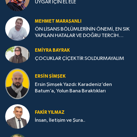
UYGAR İÇİN EL ELE
MEHMET MARAŞANLI
ÖN LİSANS BÖLÜMLERİNİN ÖNEMİ, EN SIK
YAPILAN HATALAR VE DOĞRU TERCİH
STRATEJİLERİ
EMIYRA BAYRAK
ÇOCUKLAR ÇİÇEKTİR SOLDURMAYALIM
ERSIN ŞIMŞEK
Ersin Şimşek Yazdı: Karadeniz’den
Batum’a, Yolun Bana Bıraktıkları
FAKIR YILMAZ
İnsan, İletişim ve Şura..