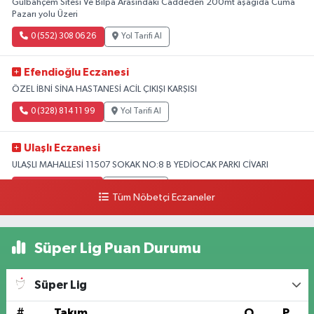
Gülbahçem Sitesi Ve Bilpa Arasındaki Caddeden 200mt aşağıda Cuma
Pazarı yolu Üzeri
0 (552) 308 06 26
Yol Tarifi Al
Efendioğlu Eczanesi
ÖZEL İBNİ SİNA HASTANESİ ACİL ÇIKIŞI KARŞISI
0 (328) 814 11 99
Yol Tarifi Al
Ulaşlı Eczanesi
ULAŞLI MAHALLESİ 11507 SOKAK NO:8 B YEDİOCAK PARKI CİVARI
0 (546) 158 81 80
Yol Tarifi Al
Tüm Nöbetçi Eczaneler
Süper Lig Puan Durumu
Süper Lig
#
Takım
O
P