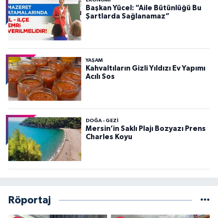
Başkan Yücel: “Aile Bütünlüğü Bu
Şartlarda Sağlanamaz”
YAŞAM
Kahvaltıların Gizli Yıldızı Ev Yapımı
Acılı Sos
DOĞA - GEZI
Mersin’in Saklı Plajı Bozyazı Prens
Charles Koyu
Röportaj