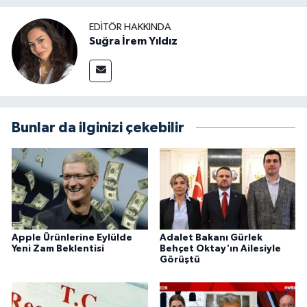
EDITÖR HAKKINDA
Suğra İrem Yıldız
Bunlar da ilginizi çekebilir
Apple Ürünlerine Eylülde
Adalet Bakanı Gürlek
Yeni Zam Beklentisi
Behçet Oktay'ın Ailesiyle
Görüştü