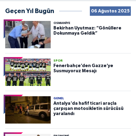
Geçen Yıl Bugün
06 Ağustos 2025
OSMANIYE
Bekirhan Uyutmaz: “Gönüllere
Dokunmaya Geldik”
SPOR
Fenerbahçe’den Gazze’ye
Susmuyoruz Mesajı
GENEL
Antalya'da hafif ticari araçla
çarpışan motosikletin sürücüsü
yaralandı
EKONOMI