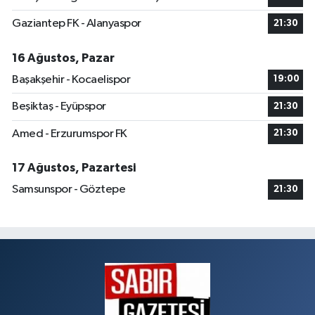
Gaziantep FK - Alanyaspor
21:30
16 Ağustos, Pazar
Başakşehir - Kocaelispor
19:00
Beşiktaş - Eyüpspor
21:30
Amed - Erzurumspor FK
21:30
17 Ağustos, Pazartesi
Samsunspor - Göztepe
21:30