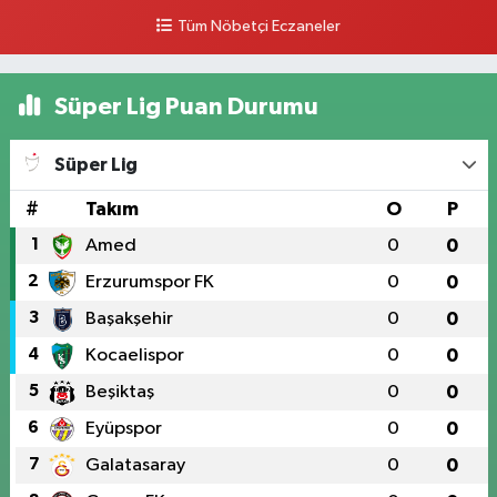
0 (546) 158 81 80
Yol Tarifi Al
Tüm Nöbetçi Eczaneler
Süper Lig Puan Durumu
Süper Lig
#
Takım
O
P
1
Amed
0
0
2
Erzurumspor FK
0
0
3
Başakşehir
0
0
4
Kocaelispor
0
0
5
Beşiktaş
0
0
6
Eyüpspor
0
0
7
Galatasaray
0
0