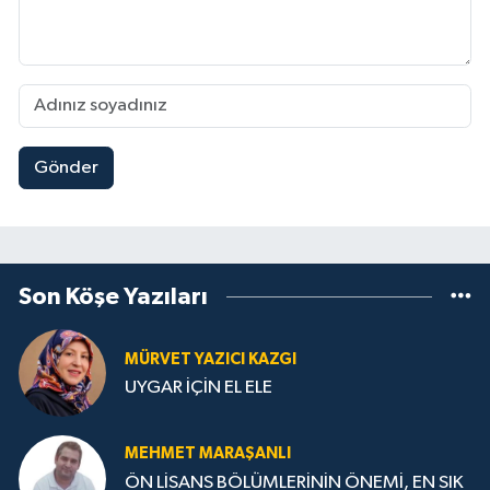
Gönder
Son Köşe Yazıları
MÜRVET YAZICI KAZGI
UYGAR İÇİN EL ELE
MEHMET MARAŞANLI
ÖN LİSANS BÖLÜMLERİNİN ÖNEMİ, EN SIK