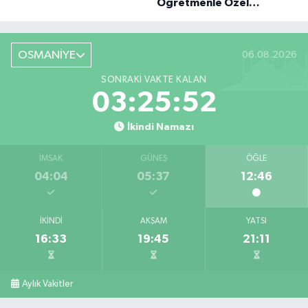
Öğretmenle Özel
Röportaj
OSMANİYE
06.08.2026
SONRAKI VAKTE KALAN
03:25:51
İkindi Namazı
İMSAK
GÜNEŞ
ÖĞLE
04:04
05:37
12:46
İKINDI
AKŞAM
YATSI
16:33
19:45
21:11
Aylık Vakitler