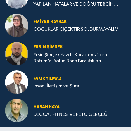
YAPILAN HATALAR VE DOĞRU TERCİH
STRATEJİLERİ
EMIYRA BAYRAK
ÇOCUKLAR ÇİÇEKTİR SOLDURMAYALIM
ERSIN ŞIMŞEK
Ersin Şimşek Yazdı: Karadeniz’den
Batum’a, Yolun Bana Bıraktıkları
FAKIR YILMAZ
İnsan, İletişim ve Şura..
HASAN KAYA
DECCAL FİTNESİ VE FETÖ GERÇEĞİ