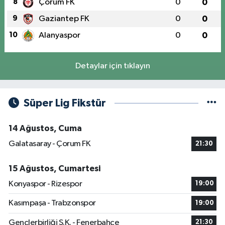
8
Çorum FK
0
0
9
Gaziantep FK
0
0
10
Alanyaspor
0
0
Detaylar için tıklayın
Süper Lig Fikstür
14 Ağustos, Cuma
Galatasaray - Çorum FK
21:30
15 Ağustos, Cumartesi
Konyaspor - Rizespor
19:00
Kasımpaşa - Trabzonspor
19:00
Gençlerbirliği S.K. - Fenerbahçe
21:30