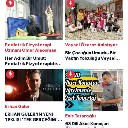
Pediatrik Fizyoterapi
Veysel Özaraz Anlatıyor
Uzmanı Ömer Alaosman
Bir Çocuğun Umudu, Bir
Her Adım Bir Umut:
Vakfın Yolculuğu Veysel
Pediatrik Fizyoterapiden
Özaraz Anlatıyor
İlham Veren Hikâyeler
Erhan Güler
ERHAN GÜLER'IN YENI
Enis Tataroğlu
TEKLISI 'TEK GERÇEĞIM'LE
68 Dili Akıcı Konuşan
BÜYÜK DÖNÜŞÜ