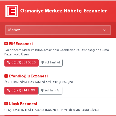
Osmaniye Merkez Nöbetçi Eczaneler
Elif Eczanesi
Gülbahçem Sitesi Ve Bilpa Arasındaki Caddeden 200mt aşağıda Cuma
Pazarı yolu Üzeri
0 (552) 308 06 26
Yol Tarifi Al
Efendioğlu Eczanesi
ÖZEL İBNİ SİNA HASTANESİ ACİL ÇIKIŞI KARŞISI
0 (328) 814 11 99
Yol Tarifi Al
Ulaşlı Eczanesi
ULAŞLI MAHALLESİ 11507 SOKAK NO:8 B YEDİOCAK PARKI CİVARI