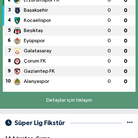
Erzurumspor FK
0
0
3
Başakşehir
0
0
4
Kocaelispor
0
0
5
Beşiktaş
0
0
6
Eyüpspor
0
0
7
Galatasaray
0
0
8
Çorum FK
0
0
9
Gaziantep FK
0
0
10
Alanyaspor
0
0
Detaylar için tıklayın
Süper Lig Fikstür