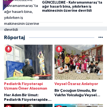
GÜNCELLEME - Kahramanmaraş'ta
ağır hasarlı bina, yıkılırken iş
makinesinin üzerine devrildi
Röportaj
Pediatrik Fizyoterapi
Veysel Özaraz Anlatıyor
Uzmanı Ömer Alaosman
Bir Çocuğun Umudu, Bir
Her Adım Bir Umut:
Vakfın Yolculuğu Veysel
Pediatrik Fizyoterapiden
Özaraz Anlatıyor
İlham Veren Hikâyeler