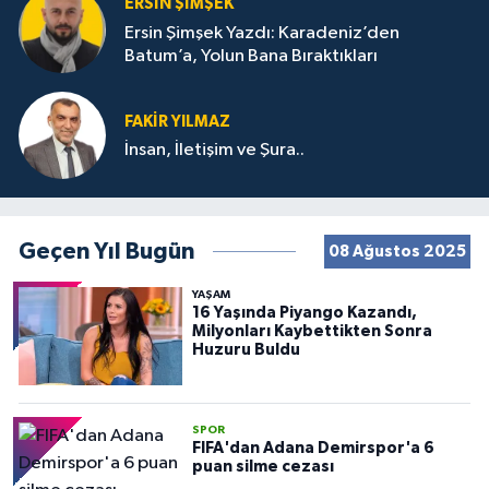
ERSIN ŞIMŞEK
Ersin Şimşek Yazdı: Karadeniz’den
Batum’a, Yolun Bana Bıraktıkları
FAKIR YILMAZ
İnsan, İletişim ve Şura..
Geçen Yıl Bugün
08 Ağustos 2025
YAŞAM
16 Yaşında Piyango Kazandı,
Milyonları Kaybettikten Sonra
Huzuru Buldu
SPOR
FIFA'dan Adana Demirspor'a 6
puan silme cezası