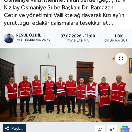
Kızılay Osmaniye Şube Başkanı Dr. Ramazan
Çetin ve yönetimini Valilikte ağırlayarak Kızılay'ın
yürüttüğü fedakâr çalışmalara teşekkür etti.
RESUL ÖZDIL
07.07.2026 - 11:00
1 DK
YAZI İŞLERI MÜDÜRÜ
YAYINLANMA
OKUNMA SÜRES
Paylaş
-
+
A
A