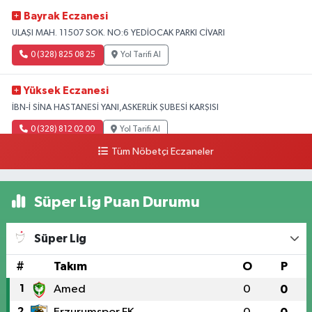
Bayrak Eczanesi
ULAŞI MAH. 11507 SOK. NO:6 YEDİOCAK PARKI CİVARI
0 (328) 825 08 25
Yol Tarifi Al
Yüksek Eczanesi
İBN-İ SİNA HASTANESİ YANI,ASKERLİK ŞUBESİ KARŞISI
0 (328) 812 02 00
Yol Tarifi Al
Tüm Nöbetçi Eczaneler
Süper Lig Puan Durumu
Süper Lig
#
Takım
O
P
1
Amed
0
0
2