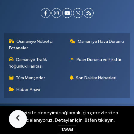
Osmaniye Nöbetçi
Osmaniye Hava Durumu
Eczaneler
Osmaniye Trafik
Puan Durumu ve Fikstür
Yoğunluk Haritası
Tüm Manşetler
Son Dakika Haberleri
Haber Arşivi
Künye
İletişim
Gizlilik Sözleşmesi
En iyi site deneyimi sağlamak için çerezlerden
faydalanıyoruz. Detaylar için lütfen tıklayın.
Haber Yazılımı:
TE Bilişim
TAMAM