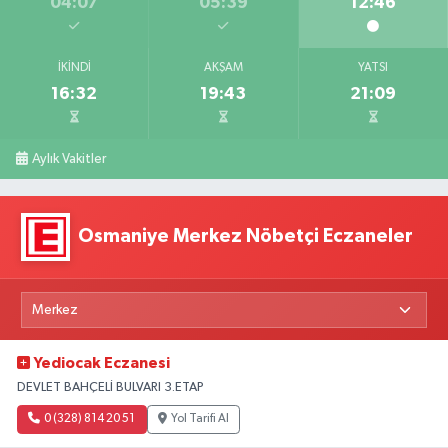
04:07
05:39
12:46
İKINDI
AKŞAM
YATSI
16:32
19:43
21:09
Aylık Vakitler
Osmaniye Merkez Nöbetçi Eczaneler
Yediocak Eczanesi
DEVLET BAHÇELİ BULVARI 3.ETAP
0 (328) 814 20 51
Yol Tarifi Al