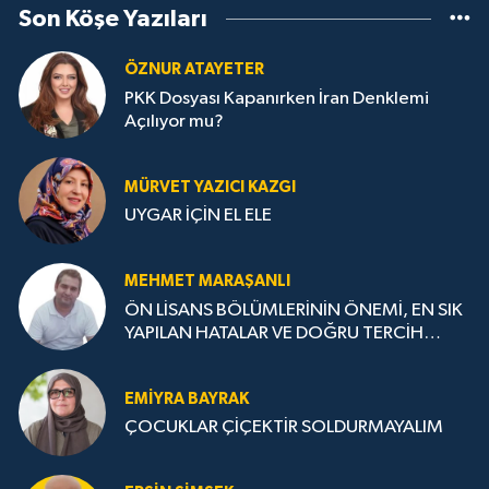
Son Köşe Yazıları
ÖZNUR ATAYETER
PKK Dosyası Kapanırken İran Denklemi
Açılıyor mu?
MÜRVET YAZICI KAZGI
UYGAR İÇİN EL ELE
MEHMET MARAŞANLI
ÖN LİSANS BÖLÜMLERİNİN ÖNEMİ, EN SIK
YAPILAN HATALAR VE DOĞRU TERCİH
STRATEJİLERİ
EMIYRA BAYRAK
ÇOCUKLAR ÇİÇEKTİR SOLDURMAYALIM