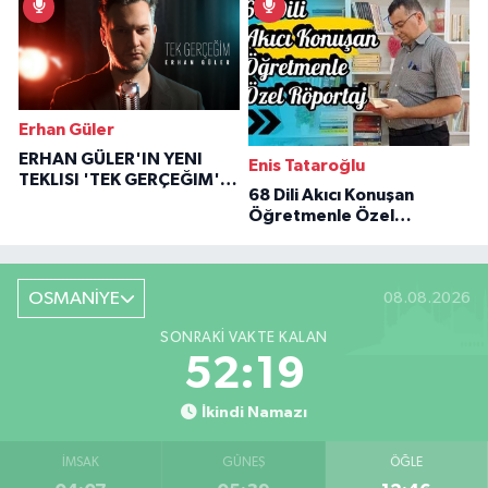
Erhan Güler
ERHAN GÜLER'IN YENI
Enis Tataroğlu
TEKLISI 'TEK GERÇEĞIM'LE
68 Dili Akıcı Konuşan
BÜYÜK DÖNÜŞÜ
Öğretmenle Özel
Röportaj
OSMANİYE
08.08.2026
SONRAKI VAKTE KALAN
52:18
İkindi Namazı
İMSAK
GÜNEŞ
ÖĞLE