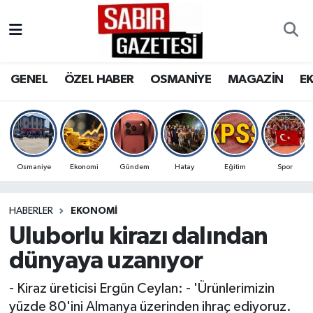
GENEL
Osmaniye Nöbetçi Eczaneler
GENEL
ÖZEL HABER
OSMANİYE
MAGAZİN
E
ÖZEL HABER
Osmaniye Hava Durumu
OSMANİYE
Osmaniye Trafik Yoğunluk Haritası
MAGAZİN
Süper Lig Puan Durumu ve Fikstür
Osmaniye
Ekonomi
Gündem
Hatay
Eğitim
Spor
EKONOMİ
Tüm Manşetler
HABERLER
EKONOMI
Uluborlu kirazı dalından
SPOR
Son Dakika Haberleri
dünyaya uzanıyor
RESMİ İLANLAR
Haber Arşivi
- Kiraz üreticisi Ergün Ceylan: - 'Ürünlerimizin
yüzde 80'ini Almanya üzerinden ihraç ediyoruz.