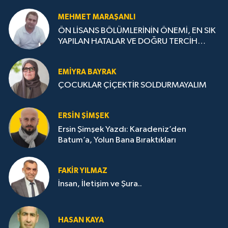
MEHMET MARAŞANLI
ÖN LİSANS BÖLÜMLERİNİN ÖNEMİ, EN SIK
YAPILAN HATALAR VE DOĞRU TERCİH
STRATEJİLERİ
EMIYRA BAYRAK
ÇOCUKLAR ÇİÇEKTİR SOLDURMAYALIM
ERSIN ŞIMŞEK
Ersin Şimşek Yazdı: Karadeniz’den
Batum’a, Yolun Bana Bıraktıkları
FAKIR YILMAZ
İnsan, İletişim ve Şura..
HASAN KAYA