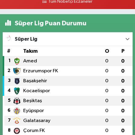
Tüm Nöbetçi Eczaneler
Süper Lig Puan Durumu
Süper Lig
#
Takım
O
P
1
Amed
0
0
2
Erzurumspor FK
0
0
3
Başakşehir
0
0
4
Kocaelispor
0
0
5
Beşiktaş
0
0
6
Eyüpspor
0
0
7
Galatasaray
0
0
8
Çorum FK
0
0