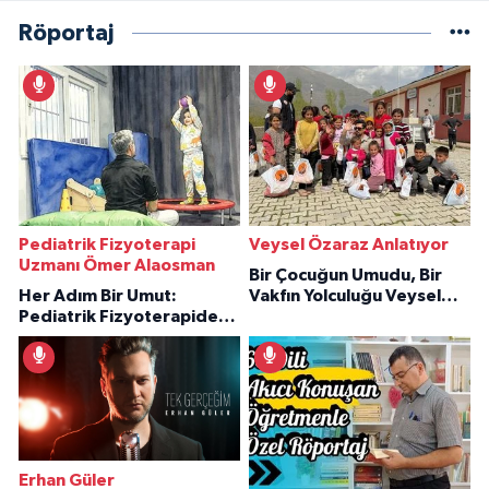
Röportaj
Pediatrik Fizyoterapi
Veysel Özaraz Anlatıyor
Uzmanı Ömer Alaosman
Bir Çocuğun Umudu, Bir
Her Adım Bir Umut:
Vakfın Yolculuğu Veysel
Pediatrik Fizyoterapiden
Özaraz Anlatıyor
İlham Veren Hikâyeler
Erhan Güler