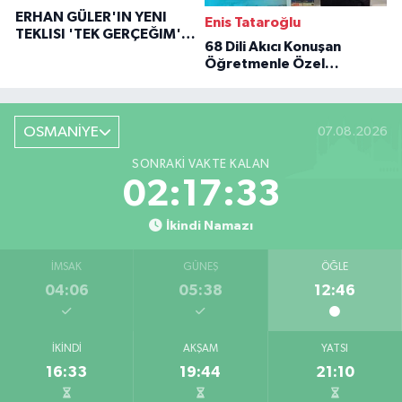
ERHAN GÜLER'IN YENI
Enis Tataroğlu
TEKLISI 'TEK GERÇEĞIM'LE
68 Dili Akıcı Konuşan
BÜYÜK DÖNÜŞÜ
Öğretmenle Özel
Röportaj
OSMANİYE
07.08.2026
SONRAKI VAKTE KALAN
02:17:32
İkindi Namazı
İMSAK
GÜNEŞ
ÖĞLE
04:06
05:38
12:46
İKINDI
AKŞAM
YATSI
16:33
19:44
21:10