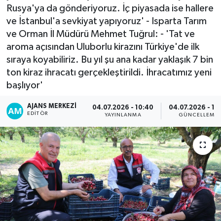
Rusya'ya da gönderiyoruz. İç piyasada ise hallere
ve İstanbul'a sevkiyat yapıyoruz' - Isparta Tarım
ve Orman İl Müdürü Mehmet Tuğrul: - 'Tat ve
aroma açısından Uluborlu kirazını Türkiye'de ilk
sıraya koyabiliriz. Bu yıl şu ana kadar yaklaşık 7 bin
ton kiraz ihracatı gerçekleştirildi. İhracatımız yeni
başlıyor'
AJANS MERKEZI
04.07.2026 - 10:40
04.07.2026 - 16
EDITÖR
YAYINLANMA
GÜNCELLEME