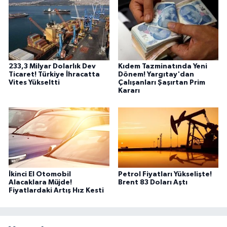
233,3 Milyar Dolarlık Dev
Kıdem Tazminatında Yeni
Ticaret! Türkiye İhracatta
Dönem! Yargıtay'dan
Vites Yükseltti
Çalışanları Şaşırtan Prim
Kararı
İkinci El Otomobil
Petrol Fiyatları Yükselişte!
Alacaklara Müjde!
Brent 83 Doları Aştı
Fiyatlardaki Artış Hız Kesti