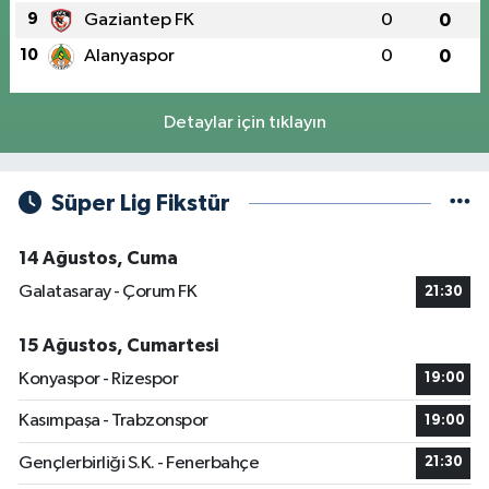
9
Gaziantep FK
0
0
10
Alanyaspor
0
0
Detaylar için tıklayın
Süper Lig Fikstür
14 Ağustos, Cuma
Galatasaray - Çorum FK
21:30
15 Ağustos, Cumartesi
Konyaspor - Rizespor
19:00
Kasımpaşa - Trabzonspor
19:00
Gençlerbirliği S.K. - Fenerbahçe
21:30