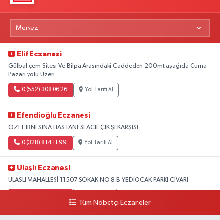
Elif Eczanesi
Gülbahçem Sitesi Ve Bilpa Arasındaki Caddeden 200mt aşağıda Cuma
Pazarı yolu Üzeri
0 (552) 308 06 26
Yol Tarifi Al
Efendioğlu Eczanesi
ÖZEL İBNİ SİNA HASTANESİ ACİL ÇIKIŞI KARŞISI
0 (328) 814 11 99
Yol Tarifi Al
Ulaşlı Eczanesi
ULAŞLI MAHALLESİ 11507 SOKAK NO:8 B YEDİOCAK PARKI CİVARI
0 (546) 158 81 80
Yol Tarifi Al
Tüm Nöbetçi Eczaneler