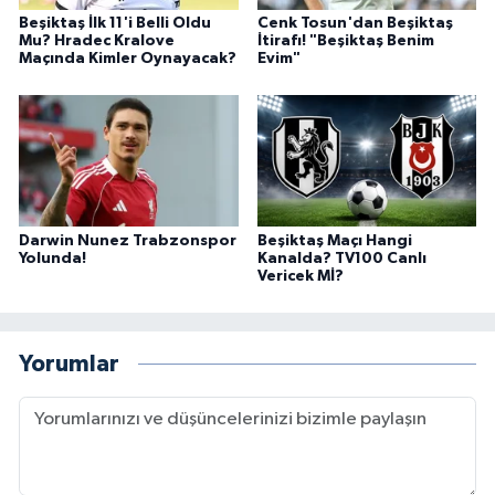
Beşiktaş İlk 11'i Belli Oldu
Cenk Tosun'dan Beşiktaş
Mu? Hradec Kralove
İtirafı! "Beşiktaş Benim
Maçında Kimler Oynayacak?
Evim"
Darwin Nunez Trabzonspor
Beşiktaş Maçı Hangi
Yolunda!
Kanalda? TV100 Canlı
Vericek Mİ?
Yorumlar