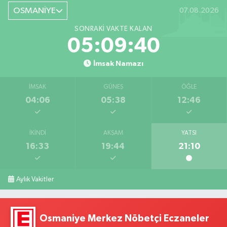
OSMANİYE
07.08.2026
SONRAKI VAKTE KALAN
05:09:39
İmsak Namazı
İMSAK
GÜNEŞ
ÖĞLE
04:06
05:38
12:46
İKINDI
AKŞAM
YATSI
16:33
19:44
21:10
Aylık Vakitler
Osmaniye Merkez Nöbetçi Eczaneler