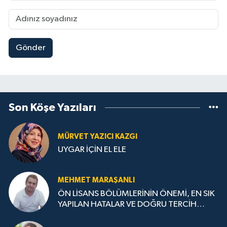
Gönder
Son Köşe Yazıları
MÜRVET YAZICI KAZGI
UYGAR İÇİN EL ELE
MEHMET MARAŞANLI
ÖN LİSANS BÖLÜMLERİNİN ÖNEMİ, EN SIK
YAPILAN HATALAR VE DOĞRU TERCİH
STRATEJİLERİ