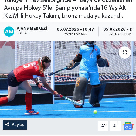
Avrupa Hokey 5'ler Şampiyonası'nda 16 Yaş Altı
Kız Milli Hokey Takımı, bronz madalya kazandı.
AJANS MERKEZI
05.07.2026 - 10:47
05.07.2026 - 13:
EDITÖR
YAYINLANMA
GÜNCELLEME
Paylaş
-
+
A
A