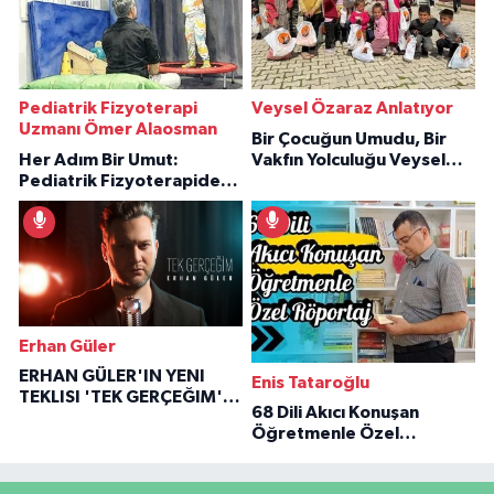
Pediatrik Fizyoterapi
Veysel Özaraz Anlatıyor
Uzmanı Ömer Alaosman
Bir Çocuğun Umudu, Bir
Her Adım Bir Umut:
Vakfın Yolculuğu Veysel
Pediatrik Fizyoterapiden
Özaraz Anlatıyor
İlham Veren Hikâyeler
Erhan Güler
ERHAN GÜLER'IN YENI
Enis Tataroğlu
TEKLISI 'TEK GERÇEĞIM'LE
68 Dili Akıcı Konuşan
BÜYÜK DÖNÜŞÜ
Öğretmenle Özel
Röportaj