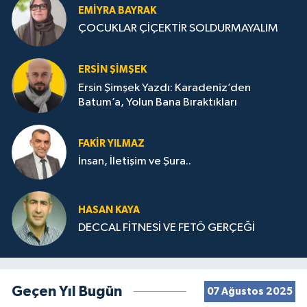
EMIYRA BAYRAK
ÇOCUKLAR ÇİÇEKTİR SOLDURMAYALIM
ERSIN ŞIMŞEK
Ersin Şimşek Yazdı: Karadeniz’den
Batum’a, Yolun Bana Bıraktıkları
FAKIR YILMAZ
İnsan, İletişim ve Şura..
HASAN KAYA
DECCAL FİTNESİ VE FETÖ GERÇEĞİ
Geçen Yıl Bugün
07 Ağustos 2025