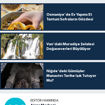
Osmaniye'de Ev Yapımı Et
Tantuni Sofraların Gözdesi
Van'daki Muradiye Şelalesi
Doğaseverleri Büyülüyor
Niğde'deki Gümüşler
Manastırı Tarihe Işık Tutuyor
Mu?
EDITÖR HAKKINDA