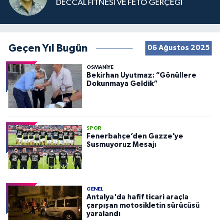
DECCAL FİTNESİ VE FETÖ GERÇEĞİ
Geçen Yıl Bugün
06 Ağustos 2025
OSMANIYE
Bekirhan Uyutmaz: “Gönüllere
Dokunmaya Geldik”
SPOR
Fenerbahçe’den Gazze’ye
Susmuyoruz Mesajı
GENEL
Antalya'da hafif ticari araçla
çarpışan motosikletin sürücüsü
yaralandı