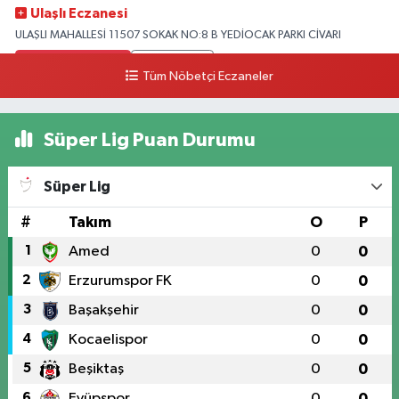
Ulaşlı Eczanesi
ULAŞLI MAHALLESİ 11507 SOKAK NO:8 B YEDİOCAK PARKI CİVARI
0 (546) 158 81 80
Yol Tarifi Al
Tüm Nöbetçi Eczaneler
Süper Lig Puan Durumu
Süper Lig
#
Takım
O
P
1
Amed
0
0
2
Erzurumspor FK
0
0
3
Başakşehir
0
0
4
Kocaelispor
0
0
5
Beşiktaş
0
0
6
Eyüpspor
0
0