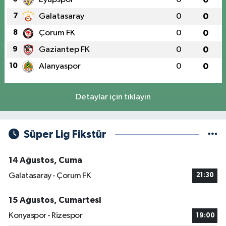
7
Galatasaray
0
0
8
Çorum FK
0
0
9
Gaziantep FK
0
0
10
Alanyaspor
0
0
Detaylar için tıklayın
Süper Lig Fikstür
14 Ağustos, Cuma
Galatasaray - Çorum FK
21:30
15 Ağustos, Cumartesi
Konyaspor - Rizespor
19:00