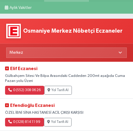
Aylık Vakitler
Osmaniye Merkez Nöbetçi Eczaneler
Elif Eczanesi
Gülbahçem Sitesi Ve Bilpa Arasındaki Caddeden 200mt aşağıda Cuma
Pazarı yolu Üzeri
0 (552) 308 06 26
Yol Tarifi Al
Efendioğlu Eczanesi
ÖZEL İBNİ SİNA HASTANESİ ACİL ÇIKIŞI KARŞISI
0 (328) 814 11 99
Yol Tarifi Al