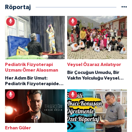
Röportaj
Pediatrik Fizyoterapi
Veysel Özaraz Anlatıyor
Uzmanı Ömer Alaosman
Bir Çocuğun Umudu, Bir
Her Adım Bir Umut:
Vakfın Yolculuğu Veysel
Pediatrik Fizyoterapiden
Özaraz Anlatıyor
İlham Veren Hikâyeler
Erhan Güler