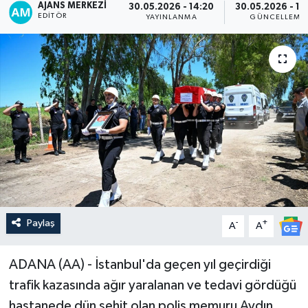
AJANS MERKEZI
30.05.2026 - 14:20
30.05.2026 - 14
EDITÖR
YAYINLANMA
GÜNCELLEME
Paylaş
-
+
A
A
ADANA (AA) - İstanbul'da geçen yıl geçirdiği
trafik kazasında ağır yaralanan ve tedavi gördüğü
hastanede dün şehit olan polis memuru Aydın