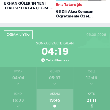
ERHAN GÜLER'IN YENI
Enis Tataroğlu
TEKLISI 'TEK GERÇEĞIM'LE
68 Dili Akıcı Konuşan
BÜYÜK DÖNÜŞÜ
Öğretmenle Özel
Röportaj
OSMANİYE
06.08.2026
SONRAKI VAKTE KALAN
04:18
Yatsı Namazı
İMSAK
GÜNEŞ
ÖĞLE
04:04
05:37
12:46
İKINDI
AKŞAM
YATSI
16:33
19:45
21:11