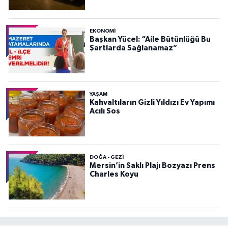
EKONOMI
Başkan Yücel: “Aile Bütünlüğü Bu
Şartlarda Sağlanamaz”
YAŞAM
Kahvaltıların Gizli Yıldızı Ev Yapımı
Acılı Sos
DOĞA - GEZI
Mersin’in Saklı Plajı Bozyazı Prens
Charles Koyu