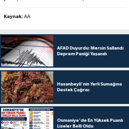
Kaynak:
AA
AFAD Duyurdu: Mersin Sallandı
Deprem Paniği Yaşandı
Hasanbeyli'nin Yerli Sumağına
Destek Çağrısı
Osmaniye'de En Yüksek Puanlı
Liseler Belli Oldu