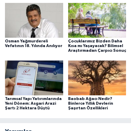
Osman Yağmurdereli
Çocuklarımız Bizden Daha
Vefatının 18. Yılında Anılıyor
Kısa mı Yaşayacak? Bilimsel
Araştırmadan Çarpıcı Sonuç
Tarımsal Yapı Yatırımlarında
Baobab Ağacı Nedir?
Yeni Dönem: Asgari Arazi
Binlerce Yıllık Devlerin
Şartı 2 Hektara Düştü
Şaşırtan Özellikleri