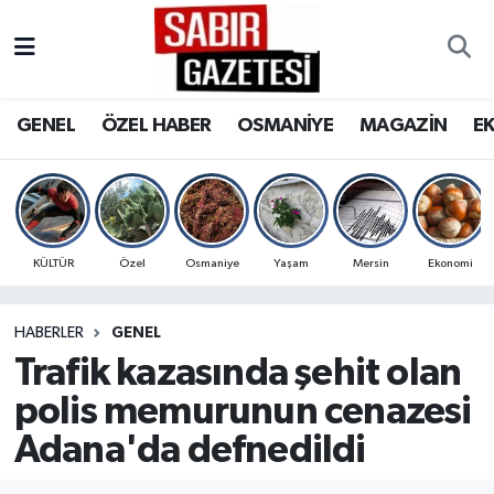
GENEL
Osmaniye Nöbetçi Eczaneler
GENEL
ÖZEL HABER
OSMANİYE
MAGAZİN
E
ÖZEL HABER
Osmaniye Hava Durumu
OSMANİYE
Osmaniye Trafik Yoğunluk Haritası
MAGAZİN
Süper Lig Puan Durumu ve Fikstür
KÜLTÜR
Özel
Osmaniye
Yaşam
Mersin
Ekonomi
EKONOMİ
Tüm Manşetler
HABERLER
GENEL
Trafik kazasında şehit olan
SPOR
Son Dakika Haberleri
polis memurunun cenazesi
RESMİ İLANLAR
Haber Arşivi
Adana'da defnedildi