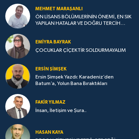
MEHMET MARAŞANLI
ÖN LİSANS BÖLÜMLERİNİN ÖNEMİ, EN SIK
YAPILAN HATALAR VE DOĞRU TERCİH
STRATEJİLERİ
EMIYRA BAYRAK
ÇOCUKLAR ÇİÇEKTİR SOLDURMAYALIM
ERSIN ŞIMŞEK
Ersin Şimşek Yazdı: Karadeniz’den
Batum’a, Yolun Bana Bıraktıkları
FAKIR YILMAZ
İnsan, İletişim ve Şura..
HASAN KAYA