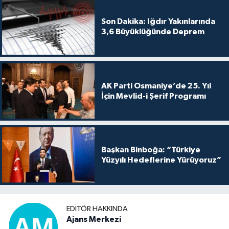
Son Dakika: Iğdır Yakınlarında
3,6 Büyüklüğünde Deprem
AK Parti Osmaniye’de 25. Yıl
İçin Mevlid-i Şerif Programı
Başkan Binboğa: “Türkiye
Yüzyılı Hedeflerine Yürüyoruz”
EDITÖR HAKKINDA
Ajans Merkezi