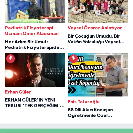
Pediatrik Fizyoterapi
Veysel Özaraz Anlatıyor
Uzmanı Ömer Alaosman
Bir Çocuğun Umudu, Bir
Her Adım Bir Umut:
Vakfın Yolculuğu Veysel
Pediatrik Fizyoterapiden
Özaraz Anlatıyor
İlham Veren Hikâyeler
Erhan Güler
ERHAN GÜLER'IN YENI
Enis Tataroğlu
TEKLISI 'TEK GERÇEĞIM'LE
68 Dili Akıcı Konuşan
BÜYÜK DÖNÜŞÜ
Öğretmenle Özel
Röportaj