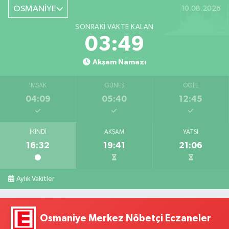
OSMANİYE
10.08.2026
SONRAKI VAKTE KALAN
03:48
Akşam Namazı
İMSAK
GÜNEŞ
ÖĞLE
04:09
05:40
12:45
İKINDI
AKŞAM
YATSI
16:32
19:41
21:06
Aylık Vakitler
Osmaniye Merkez Nöbetçi Eczaneler