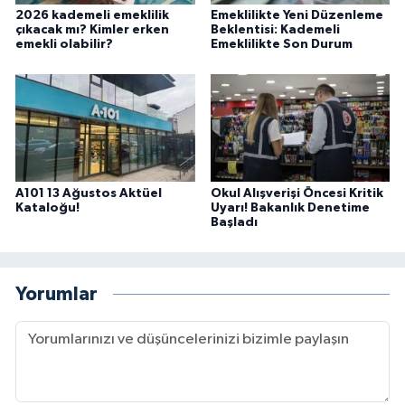
2026 kademeli emeklilik
Emeklilikte Yeni Düzenleme
çıkacak mı? Kimler erken
Beklentisi: Kademeli
emekli olabilir?
Emeklilikte Son Durum
A101 13 Ağustos Aktüel
Okul Alışverişi Öncesi Kritik
Kataloğu!
Uyarı! Bakanlık Denetime
Başladı
Yorumlar