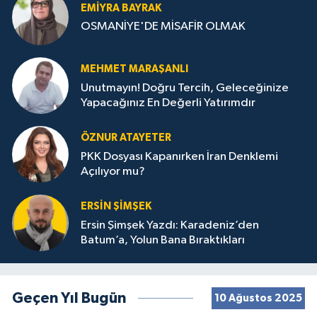
EMIYRA BAYRAK
OSMANİYE'DE MİSAFİR OLMAK
MEHMET MARAŞANLI
Unutmayın! Doğru Tercih, Geleceğinize
Yapacağınız En Değerli Yatırımdır
ÖZNUR ATAYETER
PKK Dosyası Kapanırken İran Denklemi
Açılıyor mu?
ERSIN ŞIMŞEK
Ersin Şimşek Yazdı: Karadeniz’den
Batum’a, Yolun Bana Bıraktıkları
Geçen Yıl Bugün
10 Ağustos 2025