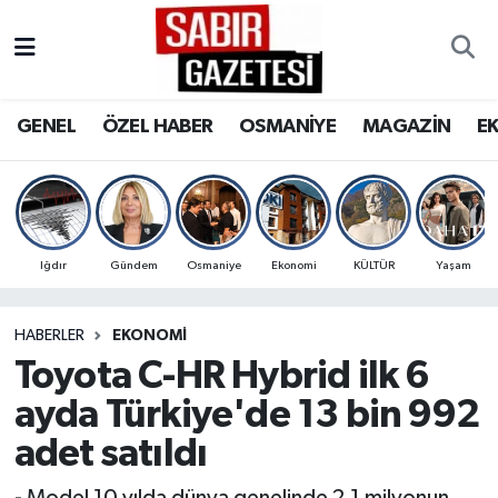
GENEL
Osmaniye Nöbetçi Eczaneler
GENEL
ÖZEL HABER
OSMANİYE
MAGAZİN
E
ÖZEL HABER
Osmaniye Hava Durumu
OSMANİYE
Osmaniye Trafik Yoğunluk Haritası
MAGAZİN
Süper Lig Puan Durumu ve Fikstür
Iğdır
Gündem
Osmaniye
Ekonomi
KÜLTÜR
Yaşam
EKONOMİ
Tüm Manşetler
HABERLER
EKONOMI
Toyota C-HR Hybrid ilk 6
SPOR
Son Dakika Haberleri
ayda Türkiye'de 13 bin 992
RESMİ İLANLAR
Haber Arşivi
adet satıldı
- Model 10 yılda dünya genelinde 2,1 milyonun,