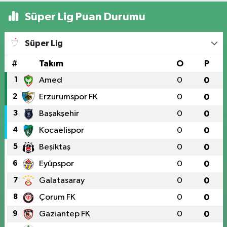
Süper Lig Puan Durumu
Süper Lig
#
Takım
O
P
1
Amed
0
0
2
Erzurumspor FK
0
0
3
Başakşehir
0
0
4
Kocaelispor
0
0
5
Beşiktaş
0
0
6
Eyüpspor
0
0
7
Galatasaray
0
0
8
Çorum FK
0
0
9
Gaziantep FK
0
0