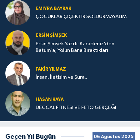
EMIYRA BAYRAK
ÇOCUKLAR ÇİÇEKTİR SOLDURMAYALIM
ERSIN ŞIMŞEK
Ersin Şimşek Yazdı: Karadeniz’den
Batum’a, Yolun Bana Bıraktıkları
FAKIR YILMAZ
İnsan, İletişim ve Şura..
HASAN KAYA
DECCAL FİTNESİ VE FETÖ GERÇEĞİ
Geçen Yıl Bugün
06 Ağustos 2025