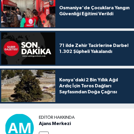
Osmaniye'de Çocuklara Yangın
Güvenliği Eğitimi Verildi
71 ilde Zehir Tacirlerine Darbe!
1.302 Şüpheli Yakalandı
Konya'daki 2 Bin Yıllık Ağıl
Ardıç İçin Toros Dağları
Sayfasından Doğa Çağrısı
EDITÖR HAKKINDA
Ajans Merkezi