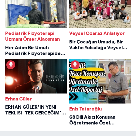
Pediatrik Fizyoterapi
Veysel Özaraz Anlatıyor
Uzmanı Ömer Alaosman
Bir Çocuğun Umudu, Bir
Her Adım Bir Umut:
Vakfın Yolculuğu Veysel
Pediatrik Fizyoterapiden
Özaraz Anlatıyor
İlham Veren Hikâyeler
Erhan Güler
ERHAN GÜLER'IN YENI
Enis Tataroğlu
TEKLISI 'TEK GERÇEĞIM'LE
68 Dili Akıcı Konuşan
BÜYÜK DÖNÜŞÜ
Öğretmenle Özel
Röportaj