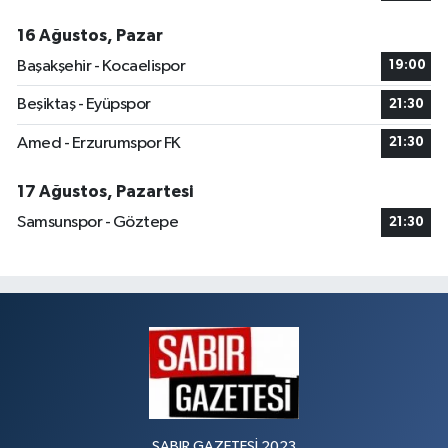
16 Ağustos, Pazar
Başakşehir - Kocaelispor
19:00
Beşiktaş - Eyüpspor
21:30
Amed - Erzurumspor FK
21:30
17 Ağustos, Pazartesi
Samsunspor - Göztepe
21:30
SABIR GAZETESİ 2023