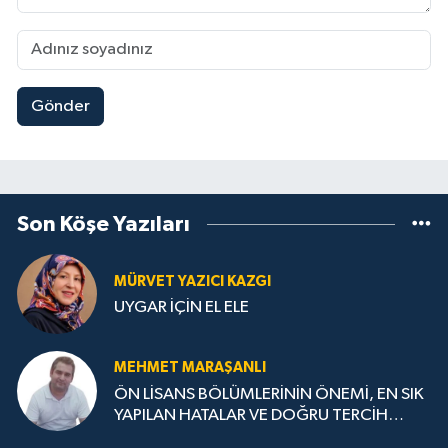
Gönder
Son Köşe Yazıları
MÜRVET YAZICI KAZGI
UYGAR İÇİN EL ELE
MEHMET MARAŞANLI
ÖN LİSANS BÖLÜMLERİNİN ÖNEMİ, EN SIK
YAPILAN HATALAR VE DOĞRU TERCİH
STRATEJİLERİ