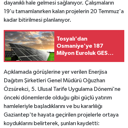
dayanıklı hale gelmesi sağlanıyor. Çalışmaların
19'u tamamlanırken kalan projelerin 20 Temmuz'a
kadar bitirilmesi planlanıyor.
Tosyalı'dan
Osmaniye'ye 187
Milyon Euroluk GES
Yatırımı Finansmanı
Açıklamada görüşlerine yer verilen Enerjisa
Dağıtım Şirketleri Genel Müdürü Oğuzhan
Özsürekci, 5. Ulusal Tarife Uygulama Dönemi'ne
önceki dönemlerde olduğu gibi güçlü yatırım
hamleleriyle başladıklarını ve bu kararlılığı
Gaziantep'te hayata geçirilen projelerle ortaya
koyduklarını belirterek, şunları kaydetti: