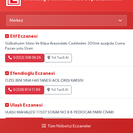
Elif Eczanesi
Gülbahçem Sitesi Ve Bilpa Arasındaki Caddeden 200mt aşağıda Cuma
Pazarı yolu Üzeri
0 (552) 308 06 26
Yol Tarifi Al
Efendioğlu Eczanesi
ÖZEL İBNİ SİNA HASTANESİ ACİL ÇIKIŞI KARŞISI
0 (328) 814 11 99
Yol Tarifi Al
Ulaşlı Eczanesi
ULAŞLI MAHALLESİ 11507 SOKAK NO:8 B YEDİOCAK PARKI CİVARI
0 (546) 158 81 80
Yol Tarifi Al
Tüm Nöbetçi Eczaneler