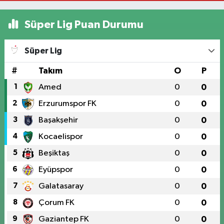
Süper Lig Puan Durumu
Süper Lig
#
Takım
O
P
1
Amed
0
0
2
Erzurumspor FK
0
0
3
Başakşehir
0
0
4
Kocaelispor
0
0
5
Beşiktaş
0
0
6
Eyüpspor
0
0
7
Galatasaray
0
0
8
Çorum FK
0
0
9
Gaziantep FK
0
0