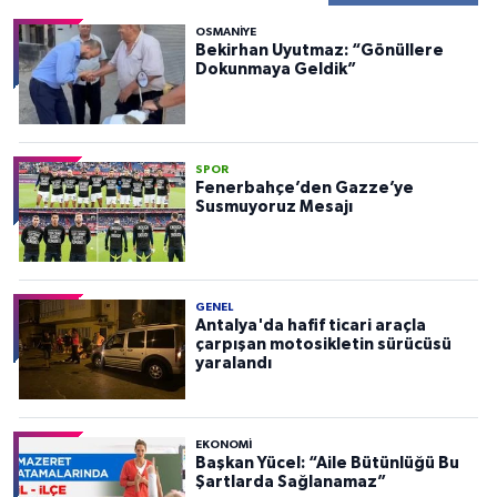
OSMANIYE
Bekirhan Uyutmaz: “Gönüllere
Dokunmaya Geldik”
SPOR
Fenerbahçe’den Gazze’ye
Susmuyoruz Mesajı
GENEL
Antalya'da hafif ticari araçla
çarpışan motosikletin sürücüsü
yaralandı
EKONOMI
Başkan Yücel: “Aile Bütünlüğü Bu
Şartlarda Sağlanamaz”