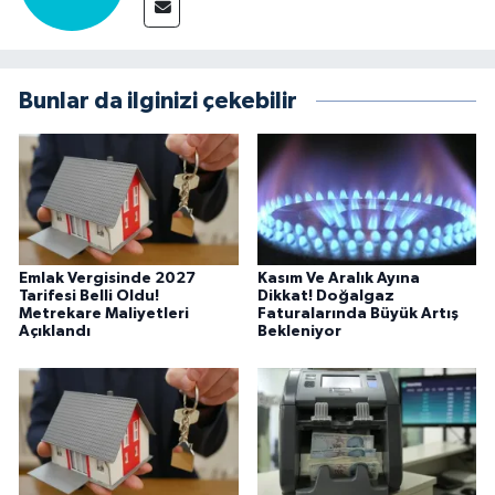
Bunlar da ilginizi çekebilir
Emlak Vergisinde 2027
Kasım Ve Aralık Ayına
Tarifesi Belli Oldu!
Dikkat! Doğalgaz
Metrekare Maliyetleri
Faturalarında Büyük Artış
Açıklandı
Bekleniyor