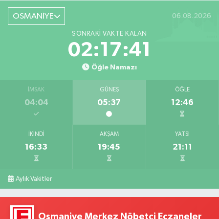
OSMANİYE
06.08.2026
SONRAKI VAKTE KALAN
02:17:40
Öğle Namazı
İMSAK
GÜNEŞ
ÖĞLE
04:04
05:37
12:46
İKINDI
AKŞAM
YATSI
16:33
19:45
21:11
Aylık Vakitler
Osmaniye Merkez Nöbetçi Eczaneler