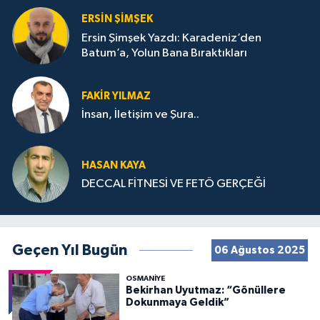
ERSIN ŞIMŞEK
Ersin Şimşek Yazdı: Karadeniz’den
Batum’a, Yolun Bana Bıraktıkları
FAKIR YILMAZ
İnsan, İletişim ve Şura..
HASAN KAYA
DECCAL FİTNESİ VE FETÖ GERÇEĞİ
Geçen Yıl Bugün
06 Ağustos 2025
OSMANIYE
Bekirhan Uyutmaz: “Gönüllere
Dokunmaya Geldik”