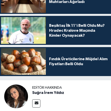
Muhtarları Ağırladı
Beşiktaş İlk 11'i Belli Oldu Mu?
Hradec Kralove Maçında
Kimler Oynayacak?
Fındık Üreticilerine Müjde! Alım
Fiyatları Belli Oldu
EDITÖR HAKKINDA
Suğra İrem Yıldız