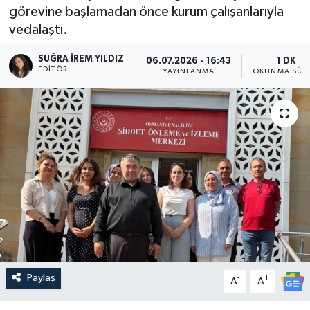
görevine başlamadan önce kurum çalışanlarıyla
vedalaştı.
SUĞRA İREM YILDIZ
06.07.2026 - 16:43
1 DK
EDITÖR
YAYINLANMA
OKUNMA SÜRE
Paylaş
-
+
A
A