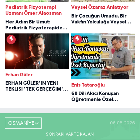
Pediatrik Fizyoterapi
Veysel Özaraz Anlatıyor
Uzmanı Ömer Alaosman
Bir Çocuğun Umudu, Bir
Her Adım Bir Umut:
Vakfın Yolculuğu Veysel
Pediatrik Fizyoterapiden
Özaraz Anlatıyor
İlham Veren Hikâyeler
Erhan Güler
ERHAN GÜLER'IN YENI
Enis Tataroğlu
TEKLISI 'TEK GERÇEĞIM'LE
68 Dili Akıcı Konuşan
BÜYÜK DÖNÜŞÜ
Öğretmenle Özel
Röportaj
OSMANİYE
06.08.2026
SONRAKI VAKTE KALAN