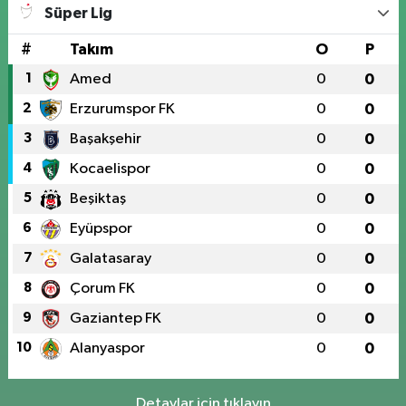
Süper Lig
#
Takım
O
P
1
Amed
0
0
2
Erzurumspor FK
0
0
3
Başakşehir
0
0
4
Kocaelispor
0
0
5
Beşiktaş
0
0
6
Eyüpspor
0
0
7
Galatasaray
0
0
8
Çorum FK
0
0
9
Gaziantep FK
0
0
10
Alanyaspor
0
0
Detaylar için tıklayın