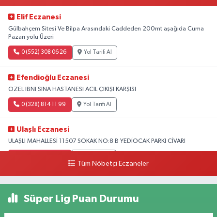
Elif Eczanesi
Gülbahçem Sitesi Ve Bilpa Arasındaki Caddeden 200mt aşağıda Cuma
Pazarı yolu Üzeri
0 (552) 308 06 26
Yol Tarifi Al
Efendioğlu Eczanesi
ÖZEL İBNİ SİNA HASTANESİ ACİL ÇIKIŞI KARŞISI
0 (328) 814 11 99
Yol Tarifi Al
Ulaşlı Eczanesi
ULAŞLI MAHALLESİ 11507 SOKAK NO:8 B YEDİOCAK PARKI CİVARI
0 (546) 158 81 80
Yol Tarifi Al
Tüm Nöbetçi Eczaneler
Süper Lig Puan Durumu