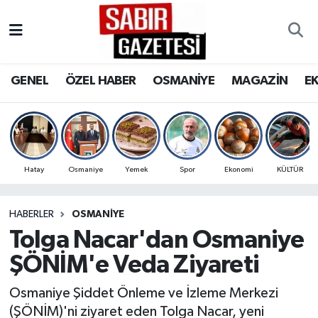
GENEL
Osmaniye Nöbetçi Eczaneler
GENEL
ÖZEL HABER
OSMANİYE
MAGAZİN
E
ÖZEL HABER
Osmaniye Hava Durumu
OSMANİYE
Osmaniye Trafik Yoğunluk Haritası
MAGAZİN
Süper Lig Puan Durumu ve Fikstür
Hatay
Osmaniye
Yemek
Spor
Ekonomi
KÜLTÜR
EKONOMİ
Tüm Manşetler
HABERLER
OSMANIYE
Tolga Nacar'dan Osmaniye
SPOR
Son Dakika Haberleri
ŞÖNİM'e Veda Ziyareti
RESMİ İLANLAR
Haber Arşivi
Osmaniye Şiddet Önleme ve İzleme Merkezi
(ŞÖNİM)'ni ziyaret eden Tolga Nacar, yeni