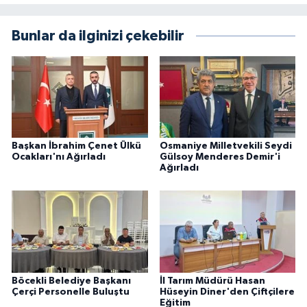
Bunlar da ilginizi çekebilir
Başkan İbrahim Çenet Ülkü
Osmaniye Milletvekili Seydi
Ocakları'nı Ağırladı
Gülsoy Menderes Demir'i
Ağırladı
Böcekli Belediye Başkanı
İl Tarım Müdürü Hasan
Çerçi Personelle Buluştu
Hüseyin Diner'den Çiftçilere
Eğitim