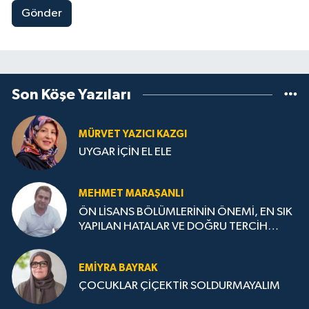
Gönder
Son Köşe Yazıları
MÜRVET YAZICI KAZGI
UYGAR İÇİN EL ELE
MEHMET MARAŞANLI
ÖN LİSANS BÖLÜMLERİNİN ÖNEMİ, EN SIK
YAPILAN HATALAR VE DOĞRU TERCİH
STRATEJİLERİ
EMIYRA BAYRAK
ÇOCUKLAR ÇİÇEKTİR SOLDURMAYALIM