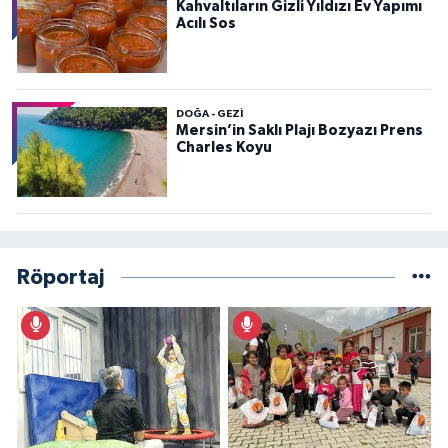
Kahvaltıların Gizli Yıldızı Ev Yapımı
Acılı Sos
DOĞA - GEZI
Mersin’in Saklı Plajı Bozyazı Prens
Charles Koyu
Röportaj