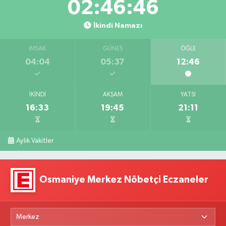
02:46:45
İkindi Namazı
İMSAK
GÜNEŞ
ÖĞLE
04:04
05:37
12:46
İKINDI
AKŞAM
YATSI
16:33
19:45
21:11
Aylık Vakitler
Osmaniye Merkez Nöbetçi Eczaneler