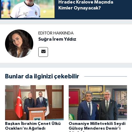
Hradec Kralove Maçında
Kimler Oynayacak?
EDITÖR HAKKINDA
Suğra İrem Yıldız
Bunlar da ilginizi çekebilir
Başkan İbrahim Çenet Ülkü
Osmaniye Milletvekili Seydi
Ocakları'nı Ağırladı
Gülsoy Menderes Demir'i