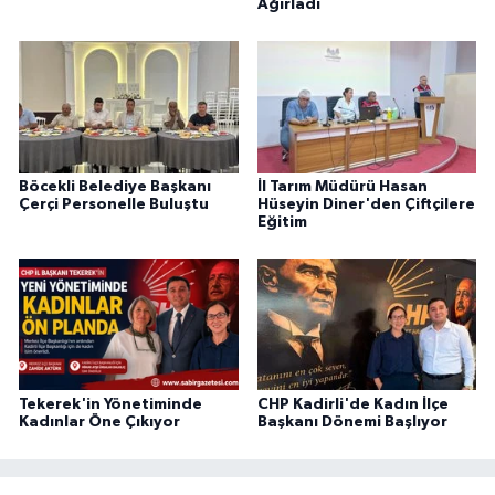
Ağırladı
Böcekli Belediye Başkanı
İl Tarım Müdürü Hasan
Çerçi Personelle Buluştu
Hüseyin Diner'den Çiftçilere
Eğitim
Tekerek'in Yönetiminde
CHP Kadirli'de Kadın İlçe
Kadınlar Öne Çıkıyor
Başkanı Dönemi Başlıyor