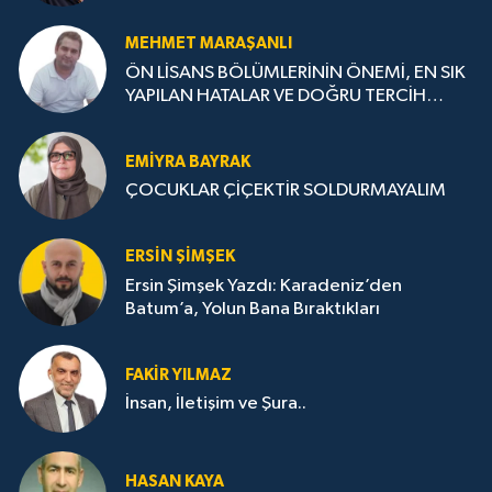
MEHMET MARAŞANLI
ÖN LİSANS BÖLÜMLERİNİN ÖNEMİ, EN SIK
YAPILAN HATALAR VE DOĞRU TERCİH
STRATEJİLERİ
EMIYRA BAYRAK
ÇOCUKLAR ÇİÇEKTİR SOLDURMAYALIM
ERSIN ŞIMŞEK
Ersin Şimşek Yazdı: Karadeniz’den
Batum’a, Yolun Bana Bıraktıkları
FAKIR YILMAZ
İnsan, İletişim ve Şura..
HASAN KAYA