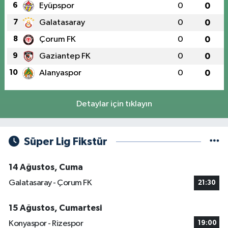
6
Eyüpspor
0
0
7
Galatasaray
0
0
8
Çorum FK
0
0
9
Gaziantep FK
0
0
10
Alanyaspor
0
0
Detaylar için tıklayın
Süper Lig Fikstür
14 Ağustos, Cuma
Galatasaray - Çorum FK
21:30
15 Ağustos, Cumartesi
Konyaspor - Rizespor
19:00