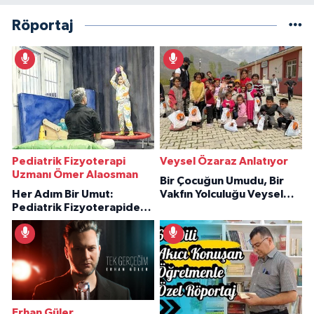
Röportaj
Pediatrik Fizyoterapi
Veysel Özaraz Anlatıyor
Uzmanı Ömer Alaosman
Bir Çocuğun Umudu, Bir
Her Adım Bir Umut:
Vakfın Yolculuğu Veysel
Pediatrik Fizyoterapiden
Özaraz Anlatıyor
İlham Veren Hikâyeler
Erhan Güler