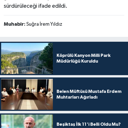
sürdürüleceği ifade edildi.
Muhabir:
Suğra İrem Yıldız
Köprülü Kanyon Milli Park
Müdürlüğü Kuruldu
Belen Müftüsü Mustafa Erdem
Muhtarları Ağırladı
Beşiktaş İlk 11'i Belli Oldu Mu?