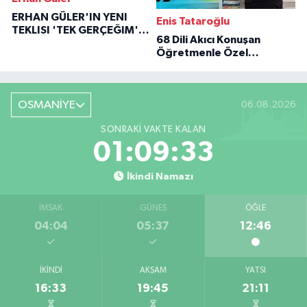
ERHAN GÜLER'IN YENI
Enis Tataroğlu
TEKLISI 'TEK GERÇEĞIM'LE
68 Dili Akıcı Konuşan
BÜYÜK DÖNÜŞÜ
Öğretmenle Özel
Röportaj
OSMANİYE
06.08.2026
SONRAKI VAKTE KALAN
01:09:32
İkindi Namazı
İMSAK
GÜNEŞ
ÖĞLE
04:04
05:37
12:46
İKINDI
AKŞAM
YATSI
16:33
19:45
21:11