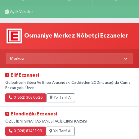
Aylık Vakitler
Osmaniye Merkez Nöbetçi Eczaneler
Elif Eczanesi
Gülbahçem Sitesi Ve Bilpa Arasındaki Caddeden 200mt aşağıda Cuma
Pazarı yolu Üzeri
0 (552) 308 06 26
Yol Tarifi Al
Efendioğlu Eczanesi
ÖZEL İBNİ SİNA HASTANESİ ACİL ÇIKIŞI KARŞISI
0 (328) 814 11 99
Yol Tarifi Al