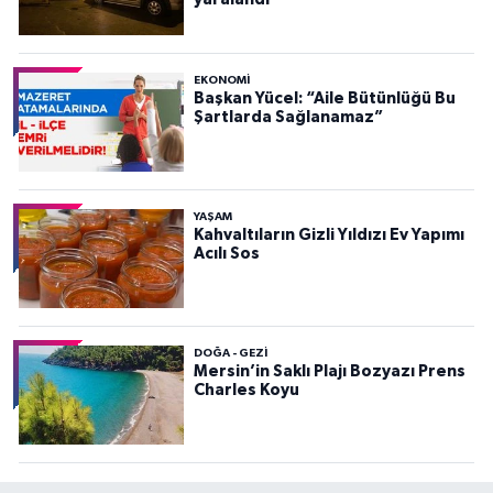
EKONOMI
Başkan Yücel: “Aile Bütünlüğü Bu
Şartlarda Sağlanamaz”
YAŞAM
Kahvaltıların Gizli Yıldızı Ev Yapımı
Acılı Sos
DOĞA - GEZI
Mersin’in Saklı Plajı Bozyazı Prens
Charles Koyu