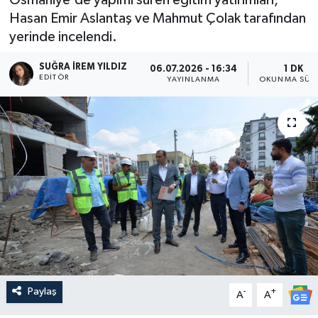
Hasan Emir Aslantaş ve Mahmut Çolak tarafından
yerinde incelendi.
SUĞRA İREM YILDIZ
06.07.2026 - 16:34
1 DK
EDITÖR
YAYINLANMA
OKUNMA SÜRE
Paylaş
-
+
A
A