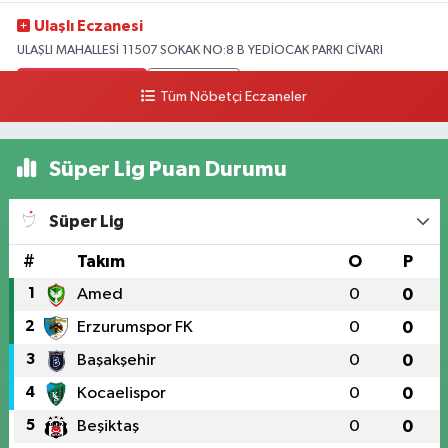
Ulaşlı Eczanesi
ULAŞLI MAHALLESİ 11507 SOKAK NO:8 B YEDİOCAK PARKI CİVARI
0 (546) 158 81 80
Yol Tarifi Al
Tüm Nöbetçi Eczaneler
Süper Lig Puan Durumu
Süper Lig
#
Takım
O
P
1
Amed
0
0
2
Erzurumspor FK
0
0
3
Başakşehir
0
0
4
Kocaelispor
0
0
5
Beşiktaş
0
0