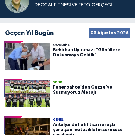
DECCAL FİTNESİ VE FETÖ GERÇEĞİ
Geçen Yıl Bugün
06 Ağustos 2025
OSMANIYE
Bekirhan Uyutmaz: “Gönüllere
Dokunmaya Geldik”
SPOR
Fenerbahçe’den Gazze’ye
Susmuyoruz Mesajı
GENEL
Antalya'da hafif ticari araçla
çarpışan motosikletin sürücüsü
yaralandı