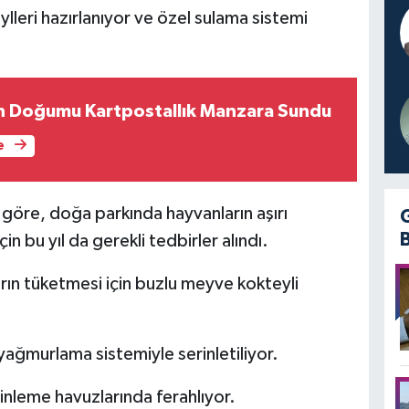
leri hazırlanıyor ve özel sulama sistemi
n Doğumu Kartpostallık Manzara Sundu
e
 göre, doğa parkında hayvanların aşırı
n bu yıl da gerekli tedbirler alındı.
rın tüketmesi için buzlu meyve kokteyli
e yağmurlama sistemiyle serinletiliyor.
rinleme havuzlarında ferahlıyor.