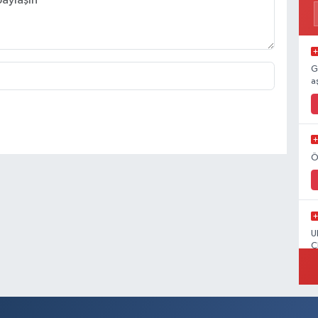
G
a
Ö
U
C