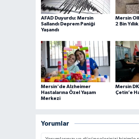
AFAD Duyurdu: Mersin
Mersin Ol
Sallandı Deprem Paniği
2 Bin Yıll
Yaşandı
Mersin'de Alzheimer
Mersin D
Hastalarına Özel Yaşam
Çetin’e Ha
Merkezi
Yorumlar