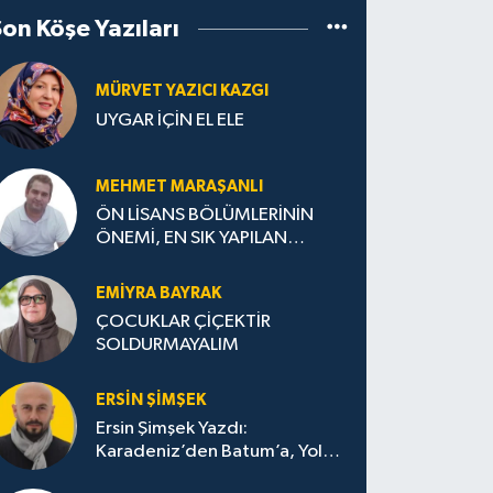
Son Köşe Yazıları
MÜRVET YAZICI KAZGI
UYGAR İÇİN EL ELE
MEHMET MARAŞANLI
ÖN LİSANS BÖLÜMLERİNİN
ÖNEMİ, EN SIK YAPILAN
HATALAR VE DOĞRU TERCİH
STRATEJİLERİ
EMIYRA BAYRAK
ÇOCUKLAR ÇİÇEKTİR
SOLDURMAYALIM
ERSIN ŞIMŞEK
Ersin Şimşek Yazdı:
Karadeniz’den Batum’a, Yolun
Bana Bıraktıkları