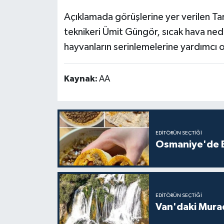
Açıklamada görüşlerine yer verilen Ta
teknikeri Ümit Güngör, sıcak hava ned
hayvanların serinlemelerine yardımcı ol
Kaynak:
AA
EDITÖRÜN SEÇTIĞI
Osmaniye'de Ev
EDITÖRÜN SEÇTIĞI
Van'daki Murad