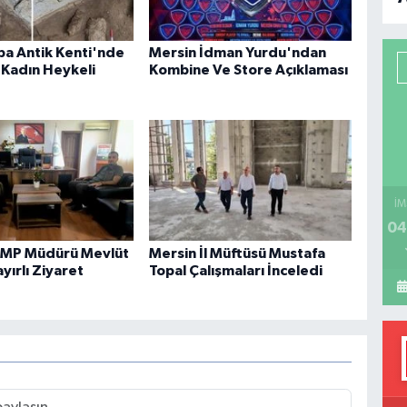
B
ba Antik Kenti'nde
Mersin İdman Yurdu'ndan
P
ık Kadın Heykeli
Kombine Ve Store Açıklaması
H
İM
04
KMP Müdürü Mevlüt
Mersin İl Müftüsü Mustafa
yırlı Ziyaret
Topal Çalışmaları İnceledi