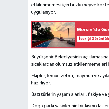
etkilenmemesi için buzlu meyve kokteyl
uygulanıyor.
Mersin'de Gü
İçeriği Görüntül
Büyükşehir Belediyesinin açıklamasına
sıcaklardan olumsuz etkilenmemeleri içi
Ekipler, lemur, zebra, maymun ve ayıla
hazırlıyor.
Bazı türlerin yaşam alanları, fıskiye v
Doğa parkı sakinlerinin bir kısmı da se