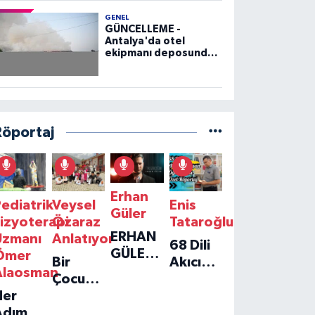
GENEL
GÜNCELLEME -
Antalya'da otel
ekipmanı deposunda
çıkan yangın kontrol
altına alındı
Röportaj
Erhan
ediatrik
Veysel
Enis
Güler
izyoterapi
Özaraz
Tataroğlu
ERHAN
Uzmanı
Anlatıyor
68 Dili
GÜLER'IN
Ömer
Bir
Akıcı
YENI
Alaosman
Çocuğun
Konuşan
TEKLISI
Her
Umudu,
Öğretmenle
'TEK
Adım
Bir
Özel