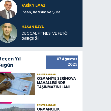
FAKIR YILMAZ
İnsan, İletişim ve Şura..
HASAN KAYA
DECCAL FİTNESİ VE FETÖ
GERÇEĞİ
Geçen Yıl
07 Ağustos
Bugün
2025
RESMI İLANLAR
OSMANİYE SERİNOVA
MAHALLESİNDE
TAŞINMAZIN İLANI
RESMI İLANLAR
ORMANCILIK