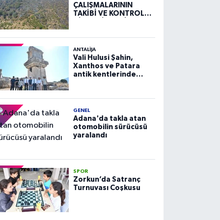
ÇALIŞMALARININ
TAKİBİ VE KONTROLÜ
HİZMETİ ALIM İLANI
ANTALIJA
Vali Hulusi Şahin,
Xanthos ve Patara
antik kentlerinde
incelemelerde
bulundu
GENEL
Adana'da takla atan
otomobilin sürücüsü
yaralandı
SPOR
Zorkun’da Satranç
Turnuvası Coşkusu