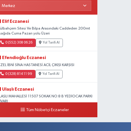
Elif Eczanesi
ülbahçem Sitesi Ve Bilpa Arasındaki Caddeden 200mt
şağıda Cuma Pazarı yolu Üzeri
0 (552) 308 06 26
Yol Tarifi Al
Efendioğlu Eczanesi
ZEL İBNİ SİNA HASTANESİ ACİL ÇIKIŞI KARŞISI
0 (328) 814 11 99
Yol Tarifi Al
Ulaşlı Eczanesi
LAŞLI MAHALLESİ 11507 SOKAK NO:8 B YEDİOCAK PARKI
İVARI
Tüm Nöbetçi Eczaneler
0 (546) 158 81 80
Yol Tarifi Al