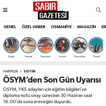
GENEL
Osmaniye Nöbetçi Eczaneler
GENEL
ÖZEL HABER
OSMANİYE
MAGAZİN
E
ÖZEL HABER
Osmaniye Hava Durumu
OSMANİYE
Osmaniye Trafik Yoğunluk Haritası
MAGAZİN
Süper Lig Puan Durumu ve Fikstür
Doğa
Yemek
Ekonomi
Yaşam
Osmaniye
Genel
EKONOMİ
Tüm Manşetler
HABERLER
EĞITIM
ÖSYM’den Son Gün Uyarısı
SPOR
Son Dakika Haberleri
ÖSYM, YKS adayları için eğitim bilgileri ve
RESMİ İLANLAR
Haber Arşivi
diploma notu onay sürecinin 30 Haziran saat
16.00’da sona ereceğini duyurdu.