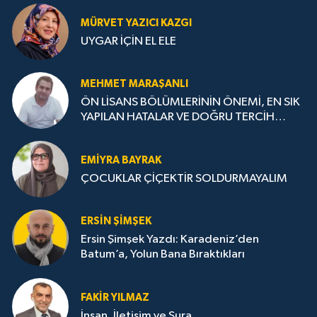
MÜRVET YAZICI KAZGI
UYGAR İÇİN EL ELE
MEHMET MARAŞANLI
ÖN LİSANS BÖLÜMLERİNİN ÖNEMİ, EN SIK
YAPILAN HATALAR VE DOĞRU TERCİH
STRATEJİLERİ
EMIYRA BAYRAK
ÇOCUKLAR ÇİÇEKTİR SOLDURMAYALIM
ERSIN ŞIMŞEK
Ersin Şimşek Yazdı: Karadeniz’den
Batum’a, Yolun Bana Bıraktıkları
FAKIR YILMAZ
İnsan, İletişim ve Şura..