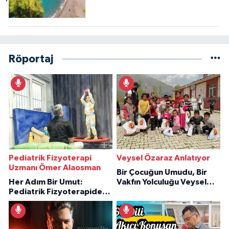
Röportaj
Pediatrik Fizyoterapi
Veysel Özaraz Anlatıyor
Uzmanı Ömer Alaosman
Bir Çocuğun Umudu, Bir
Her Adım Bir Umut:
Vakfın Yolculuğu Veysel
Pediatrik Fizyoterapiden
Özaraz Anlatıyor
İlham Veren Hikâyeler