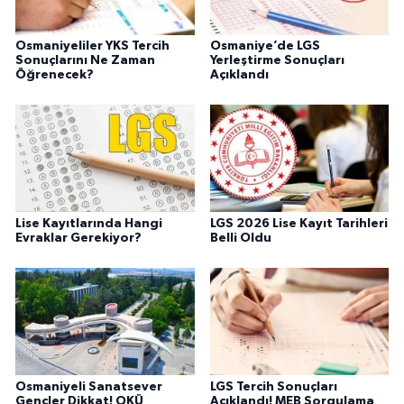
Osmaniyeliler YKS Tercih
Osmaniye’de LGS
Sonuçlarını Ne Zaman
Yerleştirme Sonuçları
Öğrenecek?
Açıklandı
Lise Kayıtlarında Hangi
LGS 2026 Lise Kayıt Tarihleri
Evraklar Gerekiyor?
Belli Oldu
Osmaniyeli Sanatsever
LGS Tercih Sonuçları
Gençler Dikkat! OKÜ
Açıklandı! MEB Sorgulama