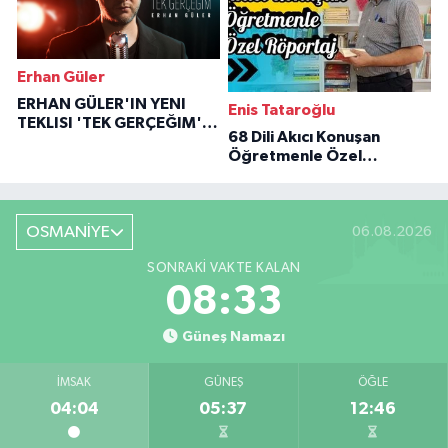
Erhan Güler
ERHAN GÜLER'IN YENI
Enis Tataroğlu
TEKLISI 'TEK GERÇEĞIM'LE
68 Dili Akıcı Konuşan
BÜYÜK DÖNÜŞÜ
Öğretmenle Özel
Röportaj
OSMANİYE
06.08.2026
SONRAKI VAKTE KALAN
08:32
Güneş Namazı
İMSAK
GÜNEŞ
ÖĞLE
04:04
05:37
12:46