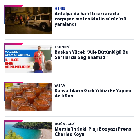
GENEL
Antalya'da hafif ticari araçla
çarpışan motosikletin sürücüsü
yaralandı
EKONOMI
Başkan Yücel: “Aile Bütünlüğü Bu
Şartlarda Sağlanamaz”
YAŞAM
Kahvaltıların Gizli Yıldızı Ev Yapımı
Acılı Sos
DOĞA - GEZI
Mersin’in Saklı Plajı Bozyazı Prens
Charles Koyu