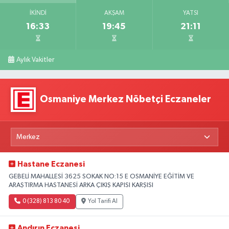
İKINDI
AKŞAM
YATSI
16:33
19:45
21:11
Aylık Vakitler
Osmaniye Merkez Nöbetçi Eczaneler
Hastane Eczanesi
GEBELİ MAHALLESİ 3625 SOKAK NO:15 E OSMANİYE EĞİTİM VE
ARAŞTIRMA HASTANESİ ARKA ÇIKIŞ KAPISI KARŞISI
0 (328) 813 80 40
Yol Tarifi Al
Andırın Eczanesi