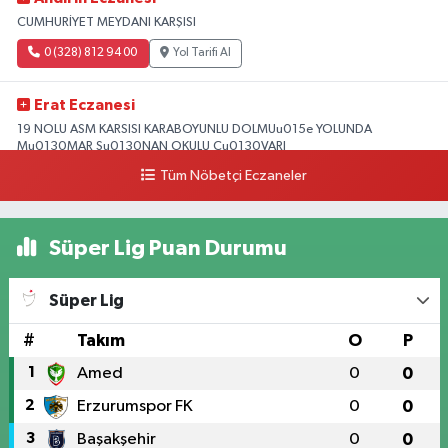
CUMHURİYET MEYDANI KARŞISI
0 (328) 812 94 00
Yol Tarifi Al
Erat Eczanesi
19 NOLU ASM KARSISI KARABOYUNLU DOLMUu015e YOLUNDA
Mu0130MAR Su0130NAN OKULU Cu0130VARI
Tüm Nöbetçi Eczaneler
0 (328) 825 39 39
Yol Tarifi Al
Süper Lig Puan Durumu
Süper Lig
#
Takım
O
P
1
Amed
0
0
2
Erzurumspor FK
0
0
3
Başakşehir
0
0