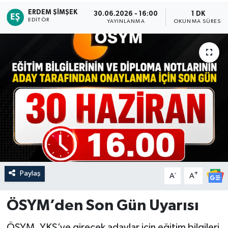
ERDEM ŞIMŞEK
30.06.2026 - 16:00
1 DK
EDITÖR
YAYINLANMA
OKUNMA SÜRESI
Paylaş
-
+
A
A
ÖSYM’den Son Gün Uyarısı
ÖSYM, YKS’ye girecek adaylar için eğitim bilgileri