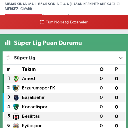
MİMAR SİNAN MAH. 8546 SOK. NO:4 A (HASAN KESKİNER AİLE SAĞLIĞI
MERKEZİ CİVARI)
0 (328) 826 04 73
Yol Tarifi Al
Tüm Nöbetçi Eczaneler
Süper Lig Puan Durumu
Süper Lig
#
Takım
O
P
1
Amed
0
0
2
Erzurumspor FK
0
0
3
Başakşehir
0
0
4
Kocaelispor
0
0
5
Beşiktaş
0
0
6
Eyüpspor
0
0