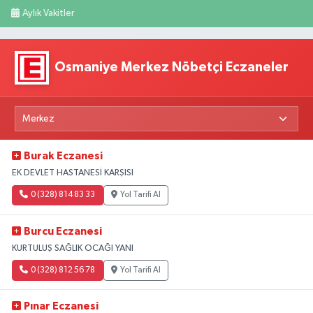
Aylık Vakitler
Osmaniye Merkez Nöbetçi Eczaneler
Burak Eczanesi
EK DEVLET HASTANESİ KARŞISI
0 (328) 814 83 33
Yol Tarifi Al
Burcu Eczanesi
KURTULUŞ SAĞLIK OCAĞI YANI
0 (328) 812 56 78
Yol Tarifi Al
Pınar Eczanesi