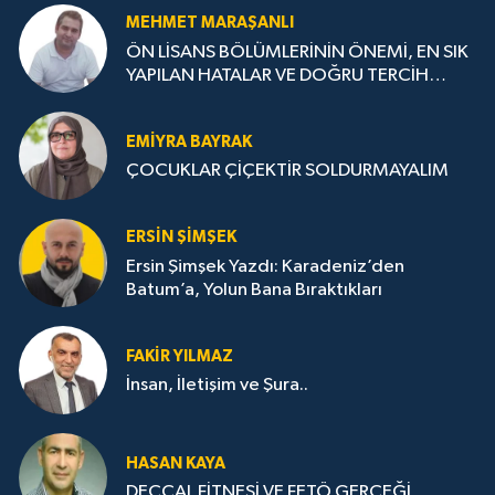
MEHMET MARAŞANLI
ÖN LİSANS BÖLÜMLERİNİN ÖNEMİ, EN SIK
YAPILAN HATALAR VE DOĞRU TERCİH
STRATEJİLERİ
EMIYRA BAYRAK
ÇOCUKLAR ÇİÇEKTİR SOLDURMAYALIM
ERSIN ŞIMŞEK
Ersin Şimşek Yazdı: Karadeniz’den
Batum’a, Yolun Bana Bıraktıkları
FAKIR YILMAZ
İnsan, İletişim ve Şura..
HASAN KAYA
DECCAL FİTNESİ VE FETÖ GERÇEĞİ