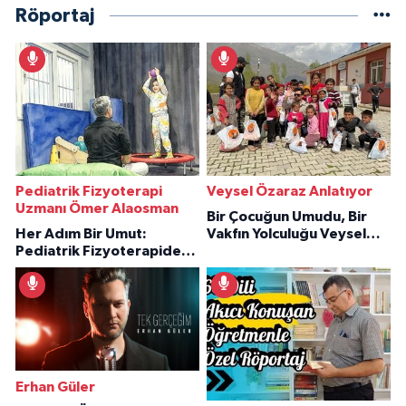
Röportaj
Pediatrik Fizyoterapi
Veysel Özaraz Anlatıyor
Uzmanı Ömer Alaosman
Bir Çocuğun Umudu, Bir
Her Adım Bir Umut:
Vakfın Yolculuğu Veysel
Pediatrik Fizyoterapiden
Özaraz Anlatıyor
İlham Veren Hikâyeler
Erhan Güler