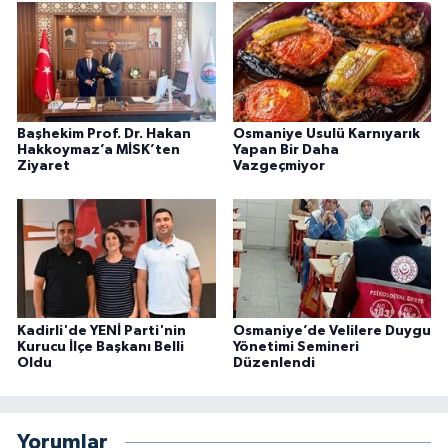
Başhekim Prof. Dr. Hakan
Osmaniye Usulü Karnıyarık
Hakkoymaz’a MİSK’ten
Yapan Bir Daha
Ziyaret
Vazgeçmiyor
Kadirli'de YENİ Parti'nin
Osmaniye’de Velilere Duygu
Kurucu İlçe Başkanı Belli
Yönetimi Semineri
Oldu
Düzenlendi
Yorumlar