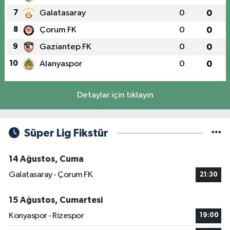
7
Galatasaray
0
0
8
Çorum FK
0
0
9
Gaziantep FK
0
0
10
Alanyaspor
0
0
Detaylar için tıklayın
Süper Lig Fikstür
14 Ağustos, Cuma
Galatasaray - Çorum FK
21:30
15 Ağustos, Cumartesi
Konyaspor - Rizespor
19:00