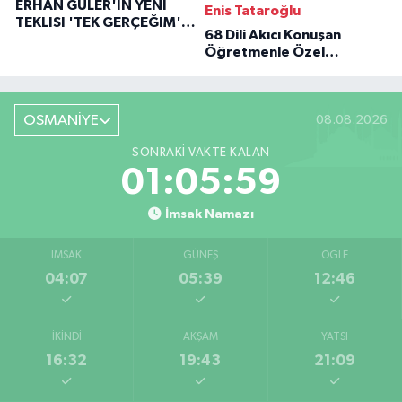
ERHAN GÜLER'IN YENI
Enis Tataroğlu
TEKLISI 'TEK GERÇEĞIM'LE
68 Dili Akıcı Konuşan
BÜYÜK DÖNÜŞÜ
Öğretmenle Özel
Röportaj
OSMANİYE
08.08.2026
SONRAKI VAKTE KALAN
01:05:58
İmsak Namazı
İMSAK
GÜNEŞ
ÖĞLE
04:07
05:39
12:46
İKINDI
AKŞAM
YATSI
16:32
19:43
21:09