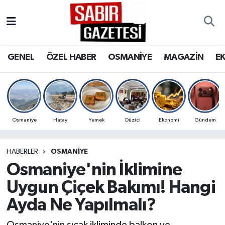
GENEL
Osmaniye Nöbetçi Eczaneler
GENEL
ÖZEL HABER
OSMANİYE
MAGAZİN
E
ÖZEL HABER
Osmaniye Hava Durumu
OSMANİYE
Osmaniye Trafik Yoğunluk Haritası
MAGAZİN
Süper Lig Puan Durumu ve Fikstür
Osmaniye
Hatay
Yemek
Düziçi
Ekonomi
Gündem
EKONOMİ
Tüm Manşetler
HABERLER
OSMANIYE
Osmaniye'nin İklimine
SPOR
Son Dakika Haberleri
Uygun Çiçek Bakımı! Hangi
RESMİ İLANLAR
Haber Arşivi
Ayda Ne Yapılmalı?
Osmaniye'nin sıcak ikliminde balkon ve