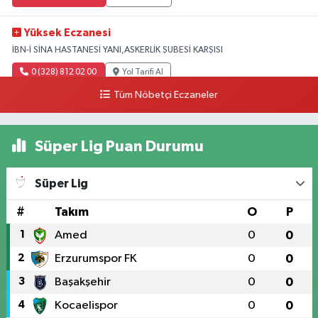
Yüksek Eczanesi
İBN-İ SİNA HASTANESİ YANI,ASKERLİK ŞUBESİ KARŞISI
0 (328) 812 02 00
Yol Tarifi Al
Tüm Nöbetçi Eczaneler
Süper Lig Puan Durumu
Süper Lig
#
Takım
O
P
1
Amed
0
0
2
Erzurumspor FK
0
0
3
Başakşehir
0
0
4
Kocaelispor
0
0