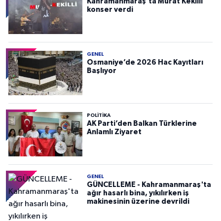
Kahramanmaraş’ta Murat Kekilli
konser verdi
GENEL
Osmaniye’de 2026 Hac Kayıtları
Başlıyor
POLITIKA
AK Parti’den Balkan Türklerine
Anlamlı Ziyaret
GENEL
GÜNCELLEME - Kahramanmaraş'ta
ağır hasarlı bina, yıkılırken iş
makinesinin üzerine devrildi