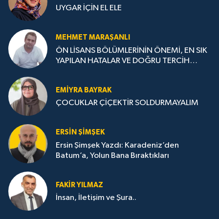
UYGAR İÇİN EL ELE
MEHMET MARAŞANLI
ÖN LİSANS BÖLÜMLERİNİN ÖNEMİ, EN SIK
YAPILAN HATALAR VE DOĞRU TERCİH
STRATEJİLERİ
EMIYRA BAYRAK
ÇOCUKLAR ÇİÇEKTİR SOLDURMAYALIM
ERSIN ŞIMŞEK
Ersin Şimşek Yazdı: Karadeniz’den
Batum’a, Yolun Bana Bıraktıkları
FAKIR YILMAZ
İnsan, İletişim ve Şura..