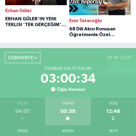
Erhan Güler
ERHAN GÜLER'IN YENI
Enis Tataroğlu
TEKLISI 'TEK GERÇEĞIM'LE
68 Dili Akıcı Konuşan
BÜYÜK DÖNÜŞÜ
Öğretmenle Özel
Röportaj
OSMANİYE
08.08.2026
SONRAKI VAKTE KALAN
03:00:33
Öğle Namazı
İMSAK
GÜNEŞ
ÖĞLE
04:07
05:39
12:46
İKINDI
AKŞAM
YATSI