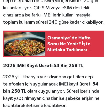
cep telefonları bir takvim yılı içerisinde 120 gün
kullanılabiliyor. Çift SIM veya eSIM destekli
cihazlarda ise farklı IMEI'lerin kullanılmasıyla
toplam kullanım süresi 240 güne kadar çıkabiliyor.
Osmaniye’de Hafta
Sonu Ne Yenir? İşte
Mutlaka Tadılması
Gereken Yöresel
Lezzetler
2026 IMEI Kayıt Ücreti 54 Bin 258 TL
2026 yılı itibarıyla yurt dışından getirilen cep
telefonları için uygulanacak IMEI kayıt ücreti
54
bin 258 TL
olarak uygulanıyor. Süresi içerisinde
kayıt yaptırılmayan cihazlar ise şebeke erişimine
kapatılarak iletişime kapatılıyor.