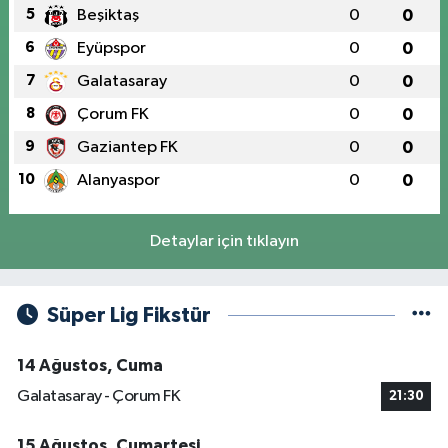
5
Beşiktaş
0
0
6
Eyüpspor
0
0
7
Galatasaray
0
0
8
Çorum FK
0
0
9
Gaziantep FK
0
0
10
Alanyaspor
0
0
Detaylar için tıklayın
Süper Lig Fikstür
14 Ağustos, Cuma
Galatasaray - Çorum FK
21:30
15 Ağustos, Cumartesi