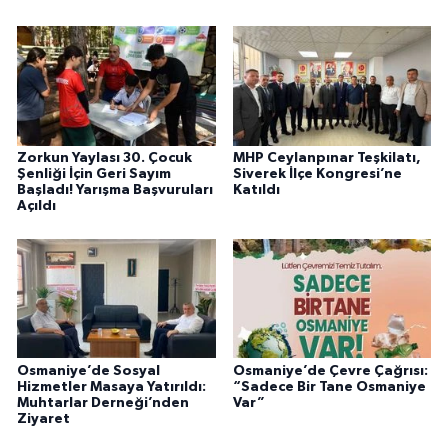
Zorkun Yaylası 30. Çocuk
MHP Ceylanpınar Teşkilatı,
Şenliği İçin Geri Sayım
Siverek İlçe Kongresi’ne
Başladı! Yarışma Başvuruları
Katıldı
Açıldı
Osmaniye’de Sosyal
Osmaniye’de Çevre Çağrısı:
Hizmetler Masaya Yatırıldı:
“Sadece Bir Tane Osmaniye
Muhtarlar Derneği’nden
Var”
Ziyaret