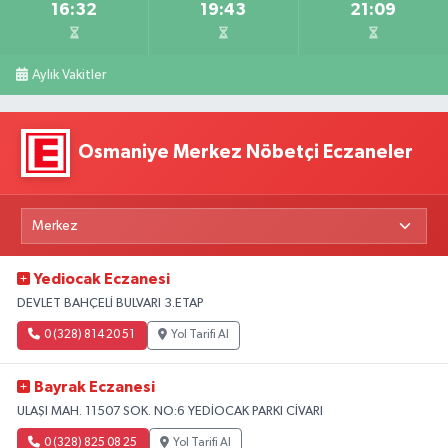
16:32
19:43
21:09
Aylık Vakitler
Osmaniye Merkez Nöbetçi Eczaneler
Yediocak Eczanesi
DEVLET BAHÇELİ BULVARI 3.ETAP
0 (328) 814 20 51
Yol Tarifi Al
Bayrak Eczanesi
ULAŞI MAH. 11507 SOK. NO:6 YEDİOCAK PARKI CİVARI
0 (328) 825 08 25
Yol Tarifi Al