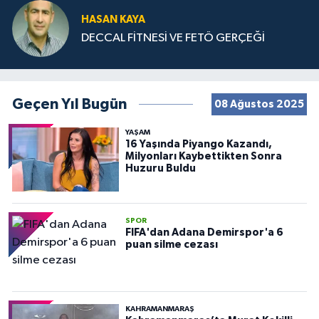
HASAN KAYA
DECCAL FİTNESİ VE FETÖ GERÇEĞİ
Geçen Yıl Bugün
08 Ağustos 2025
YAŞAM
16 Yaşında Piyango Kazandı,
Milyonları Kaybettikten Sonra
Huzuru Buldu
SPOR
FIFA'dan Adana Demirspor'a 6
puan silme cezası
KAHRAMANMARAŞ