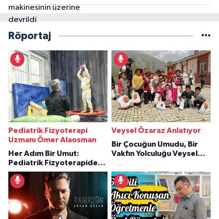
Röportaj
Pediatrik Fizyoterapi
Veysel Özaraz Anlatıyor
Uzmanı Ömer Alaosman
Bir Çocuğun Umudu, Bir
Her Adım Bir Umut:
Vakfın Yolculuğu Veysel
Pediatrik Fizyoterapiden
Özaraz Anlatıyor
İlham Veren Hikâyeler