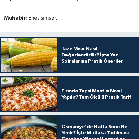
Muhabir:
Enes şimşek
Taze Mısır Nasıl
Değerlendirilir? İşte Yaz
Sofralarına Pratik Öneriler
Fırında Tepsi Mantısı Nasıl
Yapılır? Tam Ölçülü Pratik Tarif
Osmaniye’de Hafta Sonu Ne
Yenir? İşte Mutlaka Tadılması