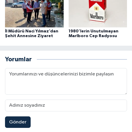
İl Müdürü Naci Yılmaz’dan
1980’lerin Unutulmayan
Şehit Annesine Ziyaret
Marlboro Cep Radyosu
Yorumlar
Gönder