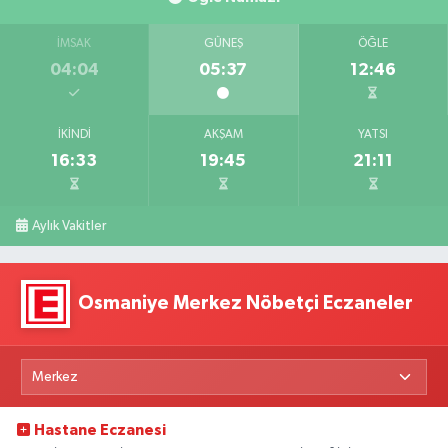
İMSAK
GÜNEŞ
ÖĞLE
04:04
05:37
12:46
İKINDI
AKŞAM
YATSI
16:33
19:45
21:11
Aylık Vakitler
Osmaniye Merkez Nöbetçi Eczaneler
Hastane Eczanesi