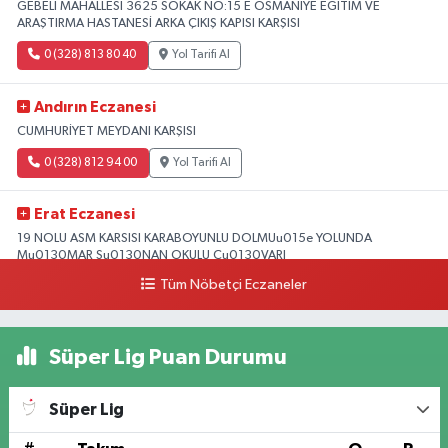
GEBELİ MAHALLESİ 3625 SOKAK NO:15 E OSMANİYE EĞİTİM VE
ARAŞTIRMA HASTANESİ ARKA ÇIKIŞ KAPISI KARŞISI
0 (328) 813 80 40
Yol Tarifi Al
Andırın Eczanesi
CUMHURİYET MEYDANI KARŞISI
0 (328) 812 94 00
Yol Tarifi Al
Erat Eczanesi
19 NOLU ASM KARSISI KARABOYUNLU DOLMUu015e YOLUNDA
Mu0130MAR Su0130NAN OKULU Cu0130VARI
Tüm Nöbetçi Eczaneler
0 (328) 825 39 39
Yol Tarifi Al
Süper Lig Puan Durumu
Süper Lig