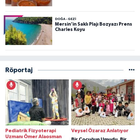
DOĞA - GEZI
Mersin’in Saklı Plajı Bozyazı Prens
Charles Koyu
Röportaj
Pediatrik Fizyoterapi
Veysel Özaraz Anlatıyor
Uzmanı Ömer Alaosman
Bir Çocuğun Umudu, Bir