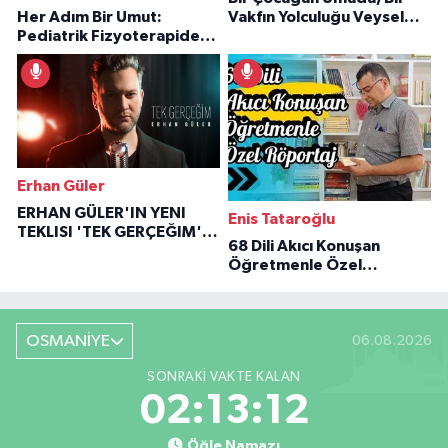
Her Adım Bir Umut:
Vakfın Yolculuğu Veysel
Pediatrik Fizyoterapiden
Özaraz Anlatıyor
İlham Veren Hikâyeler
Erhan Güler
ERHAN GÜLER'IN YENI
Enis Tataroğlu
TEKLISI 'TEK GERÇEĞIM'LE
68 Dili Akıcı Konuşan
BÜYÜK DÖNÜŞÜ
Öğretmenle Özel
Röportaj
OSMANİYE
06.08.2026
SONRAKI VAKTE KALAN
02:13:11
Öğle Namazı