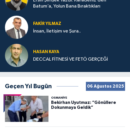
Ersin Şimşek Yazdı: Karadeniz’den
Batum’a, Yolun Bana Bıraktıkları
FAKIR YILMAZ
İnsan, İletişim ve Şura..
HASAN KAYA
DECCAL FİTNESİ VE FETÖ GERÇEĞİ
Geçen Yıl Bugün
06 Ağustos 2025
OSMANIYE
Bekirhan Uyutmaz: “Gönüllere
Dokunmaya Geldik”