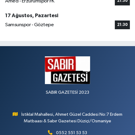
Amed - Erzurumspor FK
21:30
17 Ağustos, Pazartesi
Samsunspor - Göztepe
21:30
SABIR GAZETESİ 2023
İstiklal Mahallesi, Ahmet Güzel Caddesi No:7 Erdem
Matbaası & Sabır Gazetesi Düziçi/Osmaniye
0552 551 53 53