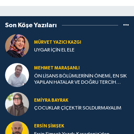
Son Köşe Yazıları
MÜRVET YAZICI KAZGI
UYGAR İÇİN EL ELE
MEHMET MARAŞANLI
ÖN LİSANS BÖLÜMLERİNİN ÖNEMİ, EN SIK
YAPILAN HATALAR VE DOĞRU TERCİH
STRATEJİLERİ
EMIYRA BAYRAK
ÇOCUKLAR ÇİÇEKTİR SOLDURMAYALIM
ERSIN ŞIMŞEK