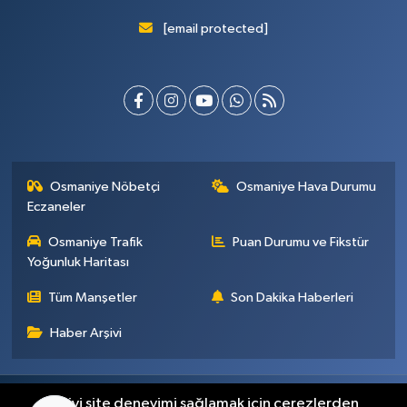
[email protected]
Osmaniye Nöbetçi
Osmaniye Hava Durumu
Eczaneler
Osmaniye Trafik
Puan Durumu ve Fikstür
Yoğunluk Haritası
Tüm Manşetler
Son Dakika Haberleri
Haber Arşivi
Künye
İletişim
Gizlilik Sözleşmesi
En iyi site deneyimi sağlamak için çerezlerden