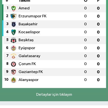
#
Takım
O
P
1
Amed
0
0
2
Erzurumspor FK
0
0
3
Başakşehir
0
0
4
Kocaelispor
0
0
5
Beşiktaş
0
0
6
Eyüpspor
0
0
7
Galatasaray
0
0
8
Çorum FK
0
0
9
Gaziantep FK
0
0
10
Alanyaspor
0
0
Detaylar için tıklayın