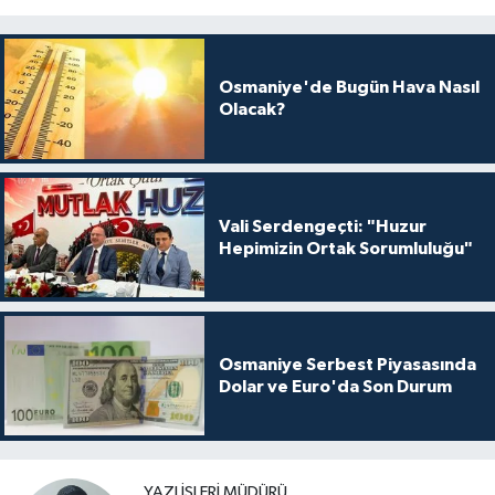
Osmaniye'de Bugün Hava Nasıl
Olacak?
Vali Serdengeçti: "Huzur
Hepimizin Ortak Sorumluluğu"
Osmaniye Serbest Piyasasında
Dolar ve Euro'da Son Durum
YAZI İŞLERI MÜDÜRÜ