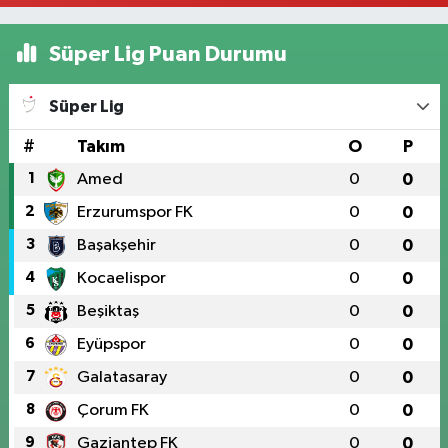
Süper Lig Puan Durumu
Süper Lig
#
Takım
O
P
1
Amed
0
0
2
Erzurumspor FK
0
0
3
Başakşehir
0
0
4
Kocaelispor
0
0
5
Beşiktaş
0
0
6
Eyüpspor
0
0
7
Galatasaray
0
0
8
Çorum FK
0
0
9
Gaziantep FK
0
0