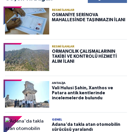
RESMI İLANLAR
OSMANİYE SERİNOVA
MAHALLESİNDE TAŞINMAZIN İLANI
RESMI İLANLAR
ORMANCILIK ÇALIŞMALARININ
TAKİBİ VE KONTROLÜ HİZMETİ
ALIM İLANI
ANTALIJA
Vali Hulusi Şahin, Xanthos ve
Patara antik kentlerinde
incelemelerde bulundu
GENEL
Adana'da takla atan otomobilin
sürücüsü yaralandı