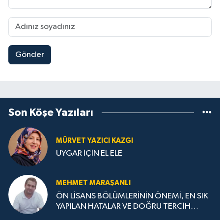
Gönder
Son Köşe Yazıları
MÜRVET YAZICI KAZGI
UYGAR İÇİN EL ELE
MEHMET MARAŞANLI
ÖN LİSANS BÖLÜMLERİNİN ÖNEMİ, EN SIK
YAPILAN HATALAR VE DOĞRU TERCİH
STRATEJİLERİ