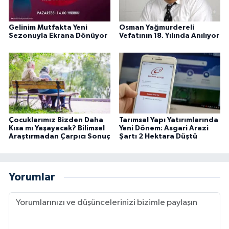
Gelinim Mutfakta Yeni
Osman Yağmurdereli
Sezonuyla Ekrana Dönüyor
Vefatının 18. Yılında Anılıyor
Çocuklarımız Bizden Daha
Tarımsal Yapı Yatırımlarında
Kısa mı Yaşayacak? Bilimsel
Yeni Dönem: Asgari Arazi
Araştırmadan Çarpıcı Sonuç
Şartı 2 Hektara Düştü
Yorumlar