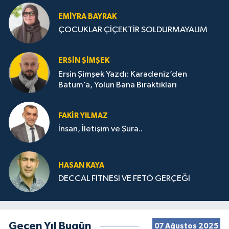
EMIYRA BAYRAK
ÇOCUKLAR ÇİÇEKTİR SOLDURMAYALIM
ERSIN ŞIMŞEK
Ersin Şimşek Yazdı: Karadeniz’den
Batum’a, Yolun Bana Bıraktıkları
FAKIR YILMAZ
İnsan, İletişim ve Şura..
HASAN KAYA
DECCAL FİTNESİ VE FETÖ GERÇEĞİ
Geçen Yıl Bugün
07 Ağustos 2025