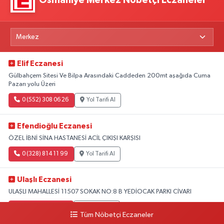
Osmaniye Merkez Nöbetçi Eczaneler
Elif Eczanesi
Gülbahçem Sitesi Ve Bilpa Arasındaki Caddeden 200mt aşağıda Cuma
Pazarı yolu Üzeri
0 (552) 308 06 26
Yol Tarifi Al
Efendioğlu Eczanesi
ÖZEL İBNİ SİNA HASTANESİ ACİL ÇIKIŞI KARŞISI
0 (328) 814 11 99
Yol Tarifi Al
Ulaşlı Eczanesi
ULAŞLI MAHALLESİ 11507 SOKAK NO:8 B YEDİOCAK PARKI CİVARI
0 (546) 158 81 80
Yol Tarifi Al
Tüm Nöbetçi Eczaneler