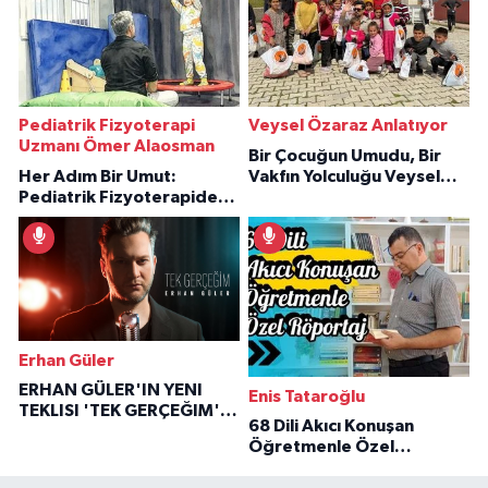
Pediatrik Fizyoterapi
Veysel Özaraz Anlatıyor
Uzmanı Ömer Alaosman
Bir Çocuğun Umudu, Bir
Her Adım Bir Umut:
Vakfın Yolculuğu Veysel
Pediatrik Fizyoterapiden
Özaraz Anlatıyor
İlham Veren Hikâyeler
Erhan Güler
ERHAN GÜLER'IN YENI
Enis Tataroğlu
TEKLISI 'TEK GERÇEĞIM'LE
68 Dili Akıcı Konuşan
BÜYÜK DÖNÜŞÜ
Öğretmenle Özel
Röportaj