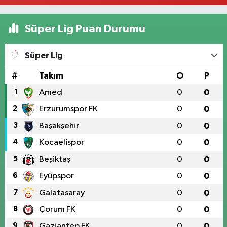
Süper Lig Puan Durumu
Süper Lig
#
Takım
O
P
1
Amed
0
0
2
Erzurumspor FK
0
0
3
Başakşehir
0
0
4
Kocaelispor
0
0
5
Beşiktaş
0
0
6
Eyüpspor
0
0
7
Galatasaray
0
0
8
Çorum FK
0
0
9
Gaziantep FK
0
0