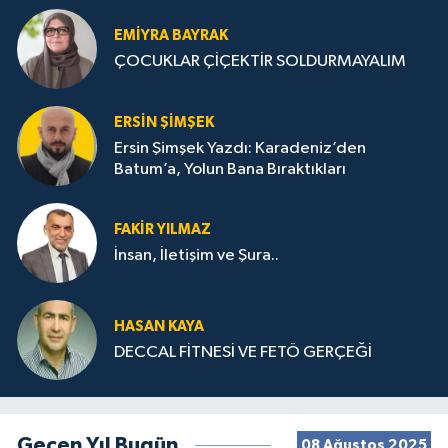
EMIYRA BAYRAK
ÇOCUKLAR ÇİÇEKTİR SOLDURMAYALIM
ERSIN ŞIMŞEK
Ersin Şimşek Yazdı: Karadeniz’den
Batum’a, Yolun Bana Bıraktıkları
FAKIR YILMAZ
İnsan, İletişim ve Şura..
HASAN KAYA
DECCAL FİTNESİ VE FETÖ GERÇEĞİ
Geçen Yıl Bugün
08 Ağustos 2025