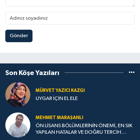
Gönder
Son Köşe Yazıları
MÜRVET YAZICI KAZGI
UYGAR İÇİN EL ELE
MEHMET MARAŞANLI
ÖN LİSANS BÖLÜMLERİNİN ÖNEMİ, EN SIK
YAPILAN HATALAR VE DOĞRU TERCİH
STRATEJİLERİ