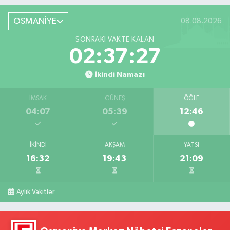
OSMANİYE
08.08.2026
SONRAKI VAKTE KALAN
02:37:26
İkindi Namazı
İMSAK
GÜNEŞ
ÖĞLE
04:07
05:39
12:46
İKINDI
AKŞAM
YATSI
16:32
19:43
21:09
Aylık Vakitler