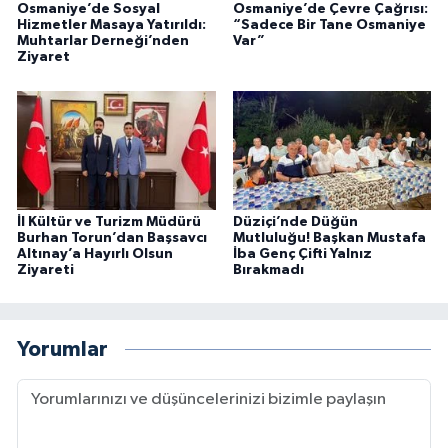
Osmaniye’de Sosyal
Osmaniye’de Çevre Çağrısı:
Hizmetler Masaya Yatırıldı:
“Sadece Bir Tane Osmaniye
Muhtarlar Derneği’nden
Var”
Ziyaret
İl Kültür ve Turizm Müdürü
Düziçi’nde Düğün
Burhan Torun’dan Başsavcı
Mutluluğu! Başkan Mustafa
Altınay’a Hayırlı Olsun
İba Genç Çifti Yalnız
Ziyareti
Bırakmadı
Yorumlar