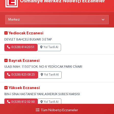
Osmaniye Merkez Nöbetçi Eczaneler
Yediocak Eczanesi
DEVLET BAHÇELİ BULVARI 3.ETAP
0 (328) 814 20 51
Yol Tarifi Al
Bayrak Eczanesi
ULAŞI MAH. 11507 SOK. NO:6 YEDİOCAK PARKI CİVARI
0 (328) 825 08 25
Yol Tarifi Al
Yüksek Eczanesi
İBN-İ SİNA HASTANESİ YANI,ASKERLİK ŞUBESİ KARŞISI
0 (328) 812 02 00
Yol Tarifi Al
Tüm Nöbetçi Eczaneler