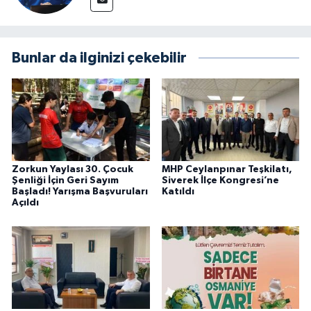
Bunlar da ilginizi çekebilir
Zorkun Yaylası 30. Çocuk
MHP Ceylanpınar Teşkilatı,
Şenliği İçin Geri Sayım
Siverek İlçe Kongresi’ne
Başladı! Yarışma Başvuruları
Katıldı
Açıldı