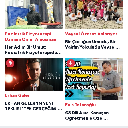
Pediatrik Fizyoterapi
Veysel Özaraz Anlatıyor
Uzmanı Ömer Alaosman
Bir Çocuğun Umudu, Bir
Her Adım Bir Umut:
Vakfın Yolculuğu Veysel
Pediatrik Fizyoterapiden
Özaraz Anlatıyor
İlham Veren Hikâyeler
Erhan Güler
ERHAN GÜLER'IN YENI
Enis Tataroğlu
TEKLISI 'TEK GERÇEĞIM'LE
68 Dili Akıcı Konuşan
BÜYÜK DÖNÜŞÜ
Öğretmenle Özel
Röportaj