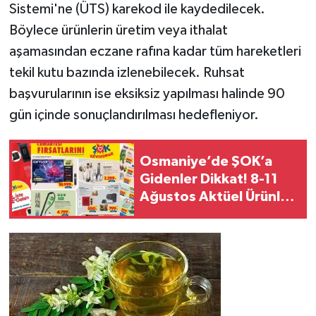
Sistemi'ne (ÜTS) karekod ile kaydedilecek.
Böylece ürünlerin üretim veya ithalat
aşamasından eczane rafına kadar tüm hareketleri
tekil kutu bazında izlenebilecek. Ruhsat
başvurularının ise eksiksiz yapılması halinde 90
gün içinde sonuçlandırılması hedefleniyor.
Osmaniye’de ŞOK’a
Gidenler Dikkat! 8-11
Ağustos Aktüel Ürünleri
Belli Oldu