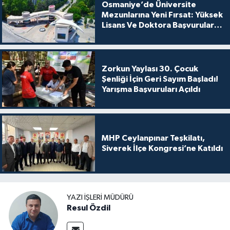
Osmaniye’de Üniversite
Mezunlarına Yeni Fırsat: Yüksek
Lisans Ve Doktora Başvuruları
Açıldı
Zorkun Yaylası 30. Çocuk
Şenliği İçin Geri Sayım Başladı!
Yarışma Başvuruları Açıldı
MHP Ceylanpınar Teşkilatı,
Siverek İlçe Kongresi’ne Katıldı
YAZI İŞLERI MÜDÜRÜ
Resul Özdil