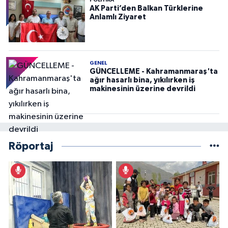
POLITIKA
AK Parti’den Balkan Türklerine
Anlamlı Ziyaret
GENEL
GÜNCELLEME - Kahramanmaraş'ta
ağır hasarlı bina, yıkılırken iş
makinesinin üzerine devrildi
Röportaj