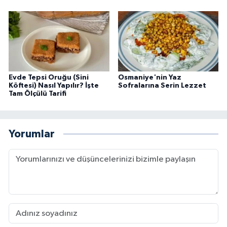
Evde Tepsi Oruğu (Sini
Osmaniye'nin Yaz
Köftesi) Nasıl Yapılır? İşte
Sofralarına Serin Lezzet
Tam Ölçülü Tarifi
Yorumlar