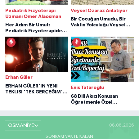
Pediatrik Fizyoterapi
Veysel Özaraz Anlatıyor
Uzmanı Ömer Alaosman
Bir Çocuğun Umudu, Bir
Her Adım Bir Umut:
Vakfın Yolculuğu Veysel
Pediatrik Fizyoterapiden
Özaraz Anlatıyor
İlham Veren Hikâyeler
Erhan Güler
ERHAN GÜLER'IN YENI
Enis Tataroğlu
TEKLISI 'TEK GERÇEĞIM'LE
68 Dili Akıcı Konuşan
BÜYÜK DÖNÜŞÜ
Öğretmenle Özel
Röportaj
OSMANİYE
08.08.2026
SONRAKI VAKTE KALAN