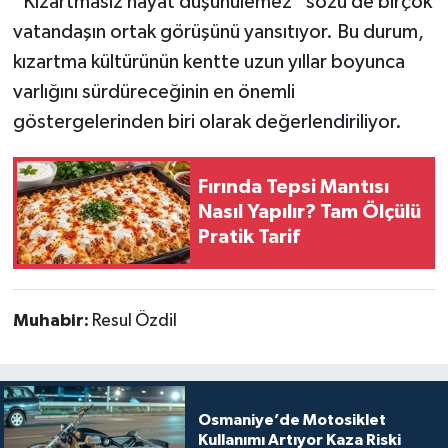
“Kızartmasız hayat düşünülemez” sözü de birçok
vatandaşın ortak görüşünü yansıtıyor. Bu durum,
kızartma kültürünün kentte uzun yıllar boyunca
varlığını sürdüreceğinin en önemli
göstergelerinden biri olarak değerlendiriliyor.
Fırında Tepsi Mantısı
Nasıl Yapılır? Tam Ölçülü
Pratik Tarif
Muhabir:
Resul Özdil
Osmaniye’de Motosiklet
Kullanımı Artıyor Kaza Riski