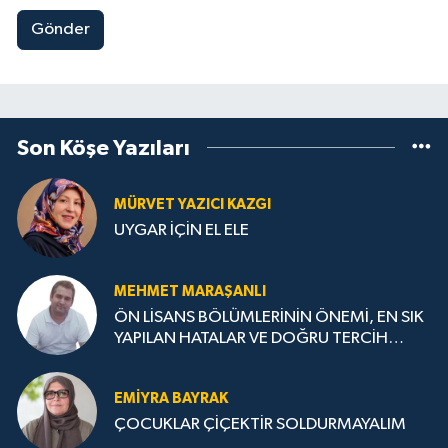
Gönder
Son Köşe Yazıları
MÜRVET YAZICI KAZGI
UYGAR İÇİN EL ELE
MEHMET MARAŞANLI
ÖN LİSANS BÖLÜMLERİNİN ÖNEMİ, EN SIK
YAPILAN HATALAR VE DOĞRU TERCİH
STRATEJİLERİ
EMIYRA BAYRAK
ÇOCUKLAR ÇİÇEKTİR SOLDURMAYALIM