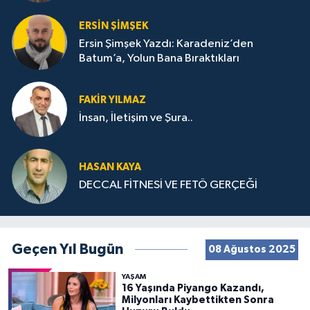
ERSIN ŞIMŞEK
Ersin Şimşek Yazdı: Karadeniz’den
Batum’a, Yolun Bana Bıraktıkları
FAKIR YILMAZ
İnsan, İletişim ve Şura..
HASAN KAYA
DECCAL FİTNESİ VE FETÖ GERÇEĞİ
Geçen Yıl Bugün
08 Ağustos 2025
YAŞAM
16 Yaşında Piyango Kazandı,
Milyonları Kaybettikten Sonra