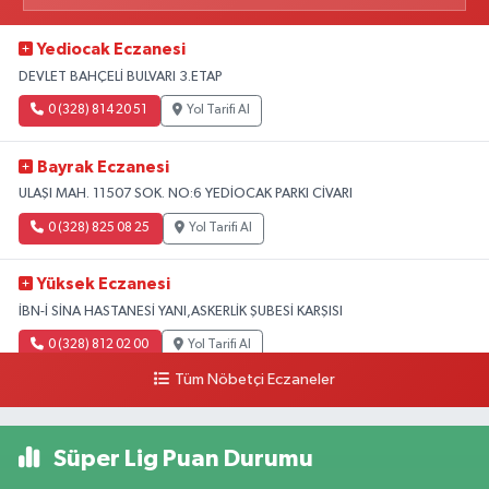
Yediocak Eczanesi
DEVLET BAHÇELİ BULVARI 3.ETAP
0 (328) 814 20 51
Yol Tarifi Al
Bayrak Eczanesi
ULAŞI MAH. 11507 SOK. NO:6 YEDİOCAK PARKI CİVARI
0 (328) 825 08 25
Yol Tarifi Al
Yüksek Eczanesi
İBN-İ SİNA HASTANESİ YANI,ASKERLİK ŞUBESİ KARŞISI
0 (328) 812 02 00
Yol Tarifi Al
Tüm Nöbetçi Eczaneler
Süper Lig Puan Durumu