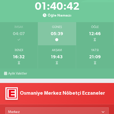
01:40:41
Öğle Namazı
İMSAK
GÜNEŞ
ÖĞLE
04:07
05:39
12:46
İKINDI
AKŞAM
YATSI
16:32
19:43
21:09
Aylık Vakitler
Osmaniye Merkez Nöbetçi Eczaneler