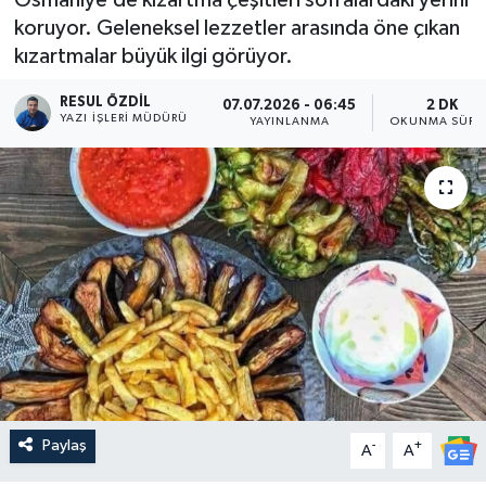
koruyor. Geleneksel lezzetler arasında öne çıkan
kızartmalar büyük ilgi görüyor.
RESUL ÖZDIL
07.07.2026 - 06:45
2 DK
YAZI İŞLERI MÜDÜRÜ
YAYINLANMA
OKUNMA SÜRE
Paylaş
-
+
A
A