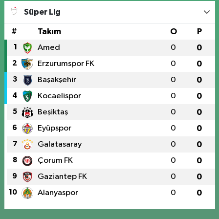
Süper Lig
#
Takım
O
P
1
Amed
0
0
2
Erzurumspor FK
0
0
3
Başakşehir
0
0
4
Kocaelispor
0
0
5
Beşiktaş
0
0
6
Eyüpspor
0
0
7
Galatasaray
0
0
8
Çorum FK
0
0
9
Gaziantep FK
0
0
10
Alanyaspor
0
0