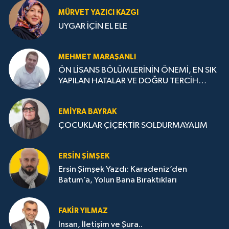
MÜRVET YAZICI KAZGI
UYGAR İÇİN EL ELE
MEHMET MARAŞANLI
ÖN LİSANS BÖLÜMLERİNİN ÖNEMİ, EN SIK
YAPILAN HATALAR VE DOĞRU TERCİH
STRATEJİLERİ
EMIYRA BAYRAK
ÇOCUKLAR ÇİÇEKTİR SOLDURMAYALIM
ERSIN ŞIMŞEK
Ersin Şimşek Yazdı: Karadeniz’den
Batum’a, Yolun Bana Bıraktıkları
FAKIR YILMAZ
İnsan, İletişim ve Şura..