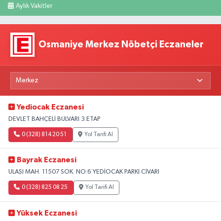
Aylık Vakitler
Osmaniye Merkez Nöbetçi Eczaneler
Yediocak Eczanesi
DEVLET BAHÇELİ BULVARI 3.ETAP
0 (328) 814 20 51
Yol Tarifi Al
Bayrak Eczanesi
ULAŞI MAH. 11507 SOK. NO:6 YEDİOCAK PARKI CİVARI
0 (328) 825 08 25
Yol Tarifi Al
Yüksek Eczanesi