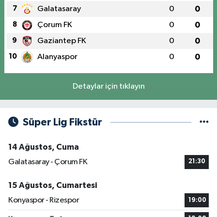
7
Galatasaray
0
0
8
Çorum FK
0
0
9
Gaziantep FK
0
0
10
Alanyaspor
0
0
Detaylar için tıklayın
Süper Lig Fikstür
14 Ağustos, Cuma
Galatasaray - Çorum FK
21:30
15 Ağustos, Cumartesi
Konyaspor - Rizespor
19:00