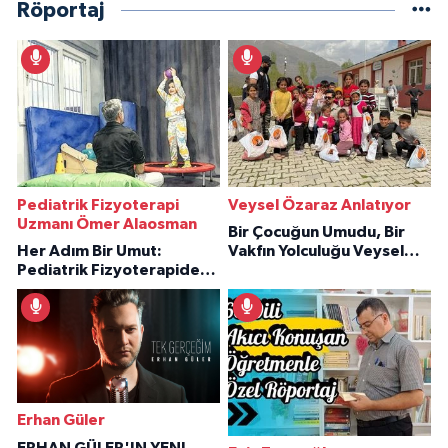
Röportaj
Pediatrik Fizyoterapi
Veysel Özaraz Anlatıyor
Uzmanı Ömer Alaosman
Bir Çocuğun Umudu, Bir
Her Adım Bir Umut:
Vakfın Yolculuğu Veysel
Pediatrik Fizyoterapiden
Özaraz Anlatıyor
İlham Veren Hikâyeler
Erhan Güler
ERHAN GÜLER'IN YENI