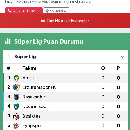
İBN-İ SİNA HASTANESİ YANI,ASKERLİK ŞUBESİ KARŞISI
0 (328) 812 02 00
Yol Tarifi Al
Tüm Nöbetçi Eczaneler
Süper Lig Puan Durumu
Süper Lig
#
Takım
O
P
1
Amed
0
0
2
Erzurumspor FK
0
0
3
Başakşehir
0
0
4
Kocaelispor
0
0
5
Beşiktaş
0
0
6
Eyüpspor
0
0