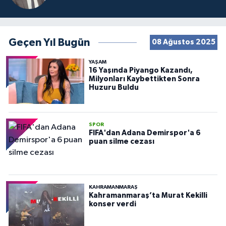
Geçen Yıl Bugün
08 Ağustos 2025
YAŞAM
16 Yaşında Piyango Kazandı,
Milyonları Kaybettikten Sonra
Huzuru Buldu
SPOR
FIFA'dan Adana Demirspor'a 6
puan silme cezası
KAHRAMANMARAŞ
Kahramanmaraş’ta Murat Kekilli
konser verdi