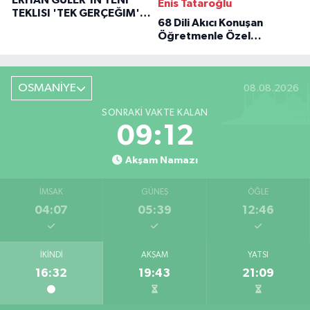
Enis Tataroğlu
TEKLISI 'TEK GERÇEĞIM'LE
68 Dili Akıcı Konuşan
BÜYÜK DÖNÜŞÜ
Öğretmenle Özel
Röportaj
OSMANİYE
08.08.2026
SONRAKI VAKTE KALAN
09:11
Akşam Namazı
İMSAK
GÜNEŞ
ÖĞLE
04:07
05:39
12:46
İKINDI
AKŞAM
YATSI
16:32
19:43
21:09