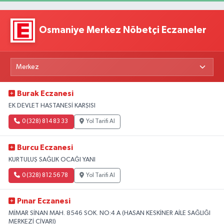
Osmaniye Merkez Nöbetçi Eczaneler
Burak Eczanesi
EK DEVLET HASTANESİ KARŞISI
0 (328) 814 83 33
Yol Tarifi Al
Burcu Eczanesi
KURTULUŞ SAĞLIK OCAĞI YANI
0 (328) 812 56 78
Yol Tarifi Al
Pınar Eczanesi
MİMAR SİNAN MAH. 8546 SOK. NO:4 A (HASAN KESKİNER AİLE SAĞLIĞI
MERKEZİ CİVARI)