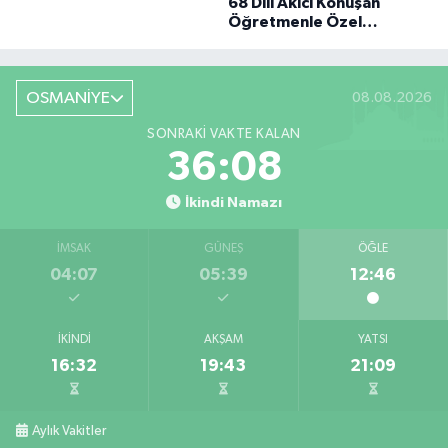
68 Dili Akıcı Konuşan
BÜYÜK DÖNÜŞÜ
Öğretmenle Özel
Röportaj
OSMANİYE
08.08.2026
SONRAKI VAKTE KALAN
36:07
İkindi Namazı
İMSAK
GÜNEŞ
ÖĞLE
04:07
05:39
12:46
İKINDI
AKŞAM
YATSI
16:32
19:43
21:09
Aylık Vakitler