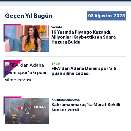
Geçen Yıl Bugün
08 Ağustos 2025
YAŞAM
16 Yaşında Piyango Kazandı,
Milyonları Kaybettikten Sonra
Huzuru Buldu
SPOR
FIFA'dan Adana Demirspor'a 6
puan silme cezası
KAHRAMANMARAŞ
Kahramanmaraş’ta Murat Kekilli
konser verdi