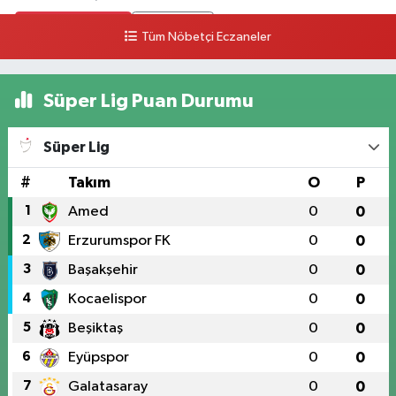
0 (328) 826 04 73
Yol Tarifi Al
Tüm Nöbetçi Eczaneler
Süper Lig Puan Durumu
Süper Lig
#
Takım
O
P
1
Amed
0
0
2
Erzurumspor FK
0
0
3
Başakşehir
0
0
4
Kocaelispor
0
0
5
Beşiktaş
0
0
6
Eyüpspor
0
0
7
Galatasaray
0
0