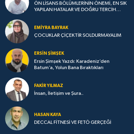
ÖN LİSANS BÖLÜMLERİNİN ÖNEMİ, EN SIK
YAPILAN HATALAR VE DOĞRU TERCİH
STRATEJİLERİ
EMIYRA BAYRAK
ÇOCUKLAR ÇİÇEKTİR SOLDURMAYALIM
ERSIN ŞIMŞEK
Ersin Şimşek Yazdı: Karadeniz’den
Batum’a, Yolun Bana Bıraktıkları
FAKIR YILMAZ
İnsan, İletişim ve Şura..
HASAN KAYA
DECCAL FİTNESİ VE FETÖ GERÇEĞİ