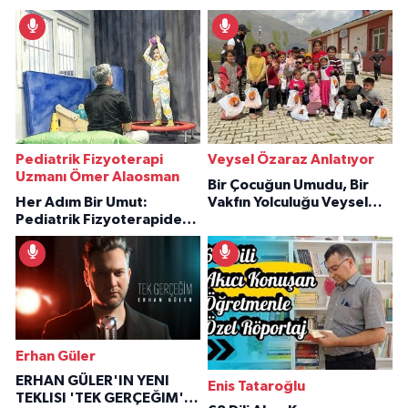
Pediatrik Fizyoterapi
Veysel Özaraz Anlatıyor
Uzmanı Ömer Alaosman
Bir Çocuğun Umudu, Bir
Her Adım Bir Umut:
Vakfın Yolculuğu Veysel
Pediatrik Fizyoterapiden
Özaraz Anlatıyor
İlham Veren Hikâyeler
Erhan Güler
ERHAN GÜLER'IN YENI
Enis Tataroğlu
TEKLISI 'TEK GERÇEĞIM'LE