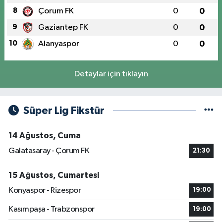
8
Çorum FK
0
0
9
Gaziantep FK
0
0
10
Alanyaspor
0
0
Detaylar için tıklayın
Süper Lig Fikstür
14 Ağustos, Cuma
Galatasaray - Çorum FK
21:30
15 Ağustos, Cumartesi
Konyaspor - Rizespor
19:00
Kasımpaşa - Trabzonspor
19:00