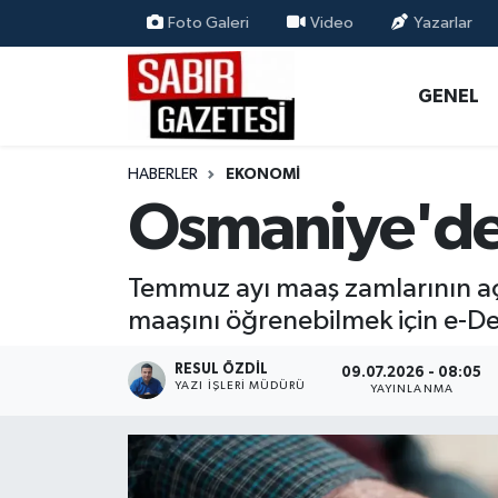
Foto Galeri
Video
Yazarlar
GENEL
Osmaniye Nöbetçi Eczaneler
GENEL
ÖZEL HABER
Osmaniye Hava Durumu
HABERLER
EKONOMI
OSMANİYE
Osmaniye Trafik Yoğunluk Haritası
Osmaniye'de E
MAGAZİN
Süper Lig Puan Durumu ve Fikstür
Temmuz ayı maaş zamlarının aç
EKONOMİ
Tüm Manşetler
maaşını öğrenebilmek için e-De
SPOR
Son Dakika Haberleri
RESUL ÖZDIL
09.07.2026 - 08:05
YAZI İŞLERI MÜDÜRÜ
YAYINLANMA
RESMİ İLANLAR
Haber Arşivi