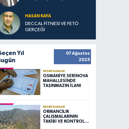
HASAN KAYA
DECCAL FİTNESİ VE FETÖ
GERÇEĞİ
Geçen Yıl
07 Ağustos
Bugün
2025
RESMI İLANLAR
OSMANİYE SERİNOVA
MAHALLESİNDE
TAŞINMAZIN İLANI
RESMI İLANLAR
ORMANCILIK
ÇALIŞMALARININ
TAKİBİ VE KONTROLÜ
HİZMETİ ALIM İLANI