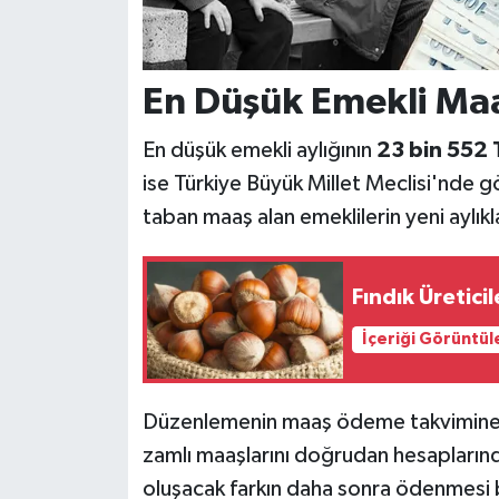
En Düşük Emekli Maa
En düşük emekli aylığının
23 bin 552 
ise Türkiye Büyük Millet Meclisi'nde g
taban maaş alan emeklilerin yeni aylıkl
Fındık Üreticil
İçeriği Görüntül
Düzenlemenin maaş ödeme takvimine ye
zamlı maaşlarını doğrudan hesapları
oluşacak farkın daha sonra ödenmesi 