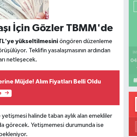
P
şı İçin Gözler TBMM'de
H
TL'ye yükseltilmesini
öngören düzenleme
örüşülüyor. Teklifin yasalaşmasının ardından
İM
arı netleşecek.
04
erine Müjde! Alım Fiyatları Belli Oldu
e
tişmesi halinde taban aylık alan emekliler
nda görecek. Yetişmemesi durumunda ise
bekleniyor.