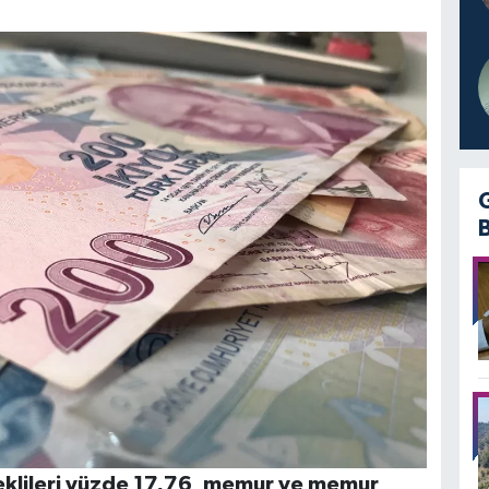
klileri yüzde 17,76
,
memur ve memur