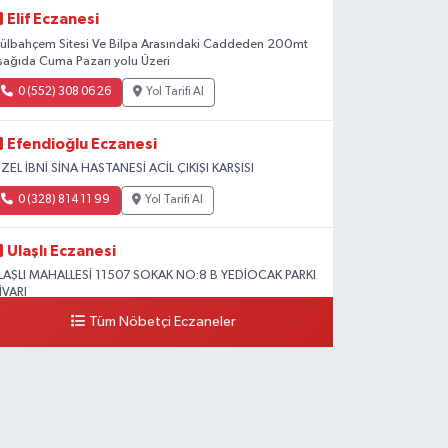
Elif Eczanesi
ülbahçem Sitesi Ve Bilpa Arasındaki Caddeden 200mt
şağıda Cuma Pazarı yolu Üzeri
0 (552) 308 06 26
Yol Tarifi Al
Efendioğlu Eczanesi
ZEL İBNİ SİNA HASTANESİ ACİL ÇIKIŞI KARŞISI
0 (328) 814 11 99
Yol Tarifi Al
Ulaşlı Eczanesi
LAŞLI MAHALLESİ 11507 SOKAK NO:8 B YEDİOCAK PARKI
İVARI
Tüm Nöbetçi Eczaneler
0 (546) 158 81 80
Yol Tarifi Al