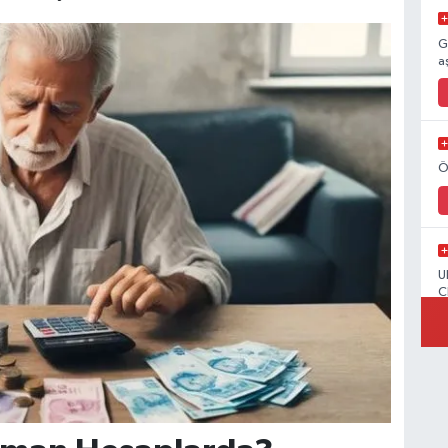
G
a
Ö
U
C