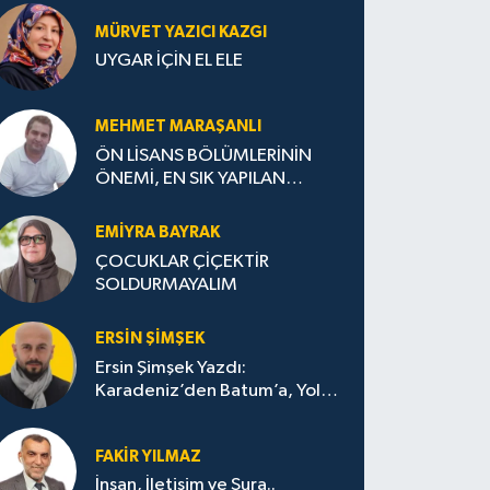
MÜRVET YAZICI KAZGI
UYGAR İÇİN EL ELE
MEHMET MARAŞANLI
ÖN LİSANS BÖLÜMLERİNİN
ÖNEMİ, EN SIK YAPILAN
HATALAR VE DOĞRU TERCİH
STRATEJİLERİ
EMIYRA BAYRAK
ÇOCUKLAR ÇİÇEKTİR
SOLDURMAYALIM
ERSIN ŞIMŞEK
Ersin Şimşek Yazdı:
Karadeniz’den Batum’a, Yolun
Bana Bıraktıkları
FAKIR YILMAZ
İnsan, İletişim ve Şura..