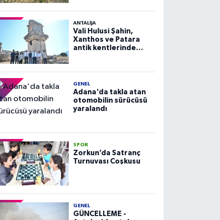
ANTALIJA
Vali Hulusi Şahin,
Xanthos ve Patara
antik kentlerinde
incelemelerde
bulundu
GENEL
Adana'da takla atan
otomobilin sürücüsü
yaralandı
SPOR
Zorkun’da Satranç
Turnuvası Coşkusu
GENEL
GÜNCELLEME -