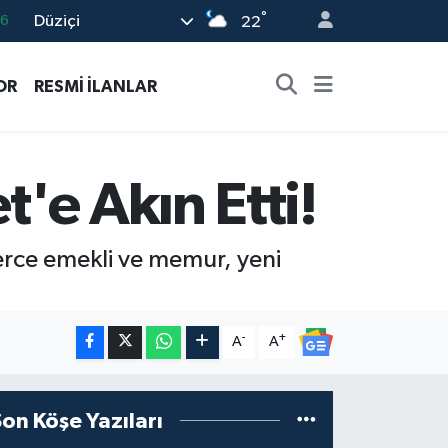
°
Düziçi
0
22
08
OR
RESMİ İLANLAR
0
12
0
'e Akın Etti!
16
rce emekli ve memur, yeni
-
+
A
A
Son Köşe Yazıları