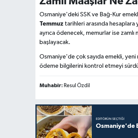
Zamlı Maaşlar Ne Z
Osmaniye'deki SSK ve Bağ-Kur emekliler
Temmuz
tarihleri arasında hesaplara 
ayrıca ödenecek, memurlar ise zamlı 
başlayacak.
Osmaniye'de çok sayıda emekli, yeni 
ödeme bilgilerini kontrol etmeyi sürd
Muhabir:
Resul Özdil
EDITÖRÜN SEÇTIĞI
Osmaniye'de Ev