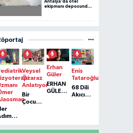
Antalya'da otel
ekipmanı deposunda
çıkan yangın kontrol
altına alındı
Röportaj
Erhan
ediatrik
Veysel
Enis
Güler
izyoterapi
Özaraz
Tataroğlu
ERHAN
Uzmanı
Anlatıyor
68 Dili
GÜLER'IN
Ömer
Bir
Akıcı
YENI
Alaosman
Çocuğun
Konuşan
TEKLISI
Her
Umudu,
Öğretmenle
'TEK
Adım
Bir
Özel
GERÇEĞIM'LE
ir
Vakfın
Röportaj
BÜYÜK
Umut:
Yolculuğu