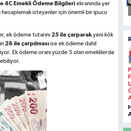
e 4C Emekli Ödeme Bilgileri
ekranında yer
ı hesaplamak isteyenler için önemli bir ipucu
er, ek ödeme tutarını
25 ile çarparak
yeni kök
rın
26 ile çarpılması
ise ek ödeme dahil
iyor. Ek ödeme oranı yüzde 5 olan emeklilerde
ebiliyor.
P
F
B