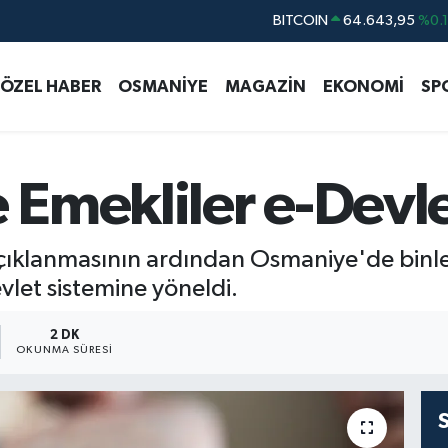
DOLAR
47,6704
%
EURO
55,0406
%-0.
ÖZEL HABER
OSMANİYE
MAGAZİN
EKONOMİ
SP
STERLİN
64,2143
%
GRAM ALTIN
6500.87
%0.
BİST100
13.799
%7
mekliler e-Devlet
BITCOIN
64.643,95
%0.
ıklanmasının ardından Osmaniye'de binle
vlet sistemine yöneldi.
2 DK
OKUNMA SÜRESI