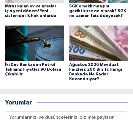
Miras kalan ev ve arsalar
SGK emekli maaşını
için yeni dönem! Yeni
geciktirirse ne olacak? SGK
sistemde ilk hak onlarda
ne zaman faiz ödeyecek?
İki Dev Bankadan Petrol
Ağustos 2026 Mevduat
Tahmini: Fiyatlar 90 Dolara
Faizleri: 200 Bin TL Hangi
Çıkabilir
Bankada Ne Kadar
Kazandırıyor?
Yorumlar