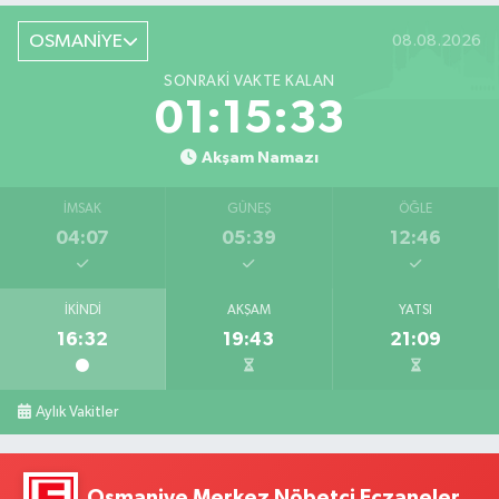
OSMANİYE
08.08.2026
SONRAKI VAKTE KALAN
01:15:32
Akşam Namazı
İMSAK
GÜNEŞ
ÖĞLE
04:07
05:39
12:46
İKINDI
AKŞAM
YATSI
16:32
19:43
21:09
Aylık Vakitler
Osmaniye Merkez Nöbetçi Eczaneler