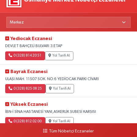
Yediocak Eczanesi
DEVLET BAHÇELİ BULVARI 3.ETAP
0 (328) 814 20 51
Yol Tarifi Al
Bayrak Eczanesi
ULAŞI MAH. 11507 SOK. NO:6 YEDİOCAK PARKI CİVARI
0 (328) 825 08 25
Yol Tarifi Al
Yüksek Eczanesi
İBN-İ SİNA HASTANESİ YANI,ASKERLİK ŞUBESİ KARŞISI
0 (328) 812 02 00
Yol Tarifi Al
Tüm Nöbetçi Eczaneler