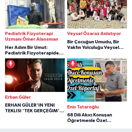
Pediatrik Fizyoterapi
Veysel Özaraz Anlatıyor
Uzmanı Ömer Alaosman
Bir Çocuğun Umudu, Bir
Her Adım Bir Umut:
Vakfın Yolculuğu Veysel
Pediatrik Fizyoterapiden
Özaraz Anlatıyor
İlham Veren Hikâyeler
Erhan Güler
ERHAN GÜLER'IN YENI
Enis Tataroğlu
TEKLISI 'TEK GERÇEĞIM'LE
68 Dili Akıcı Konuşan
BÜYÜK DÖNÜŞÜ
Öğretmenle Özel
Röportaj