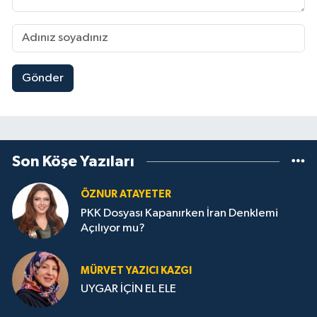
Gönder
Son Köşe Yazıları
ÖZNUR ATAYETER
PKK Dosyası Kapanırken İran Denklemi
Açılıyor mu?
MÜRVET YAZICI KAZGI
UYGAR İÇİN EL ELE