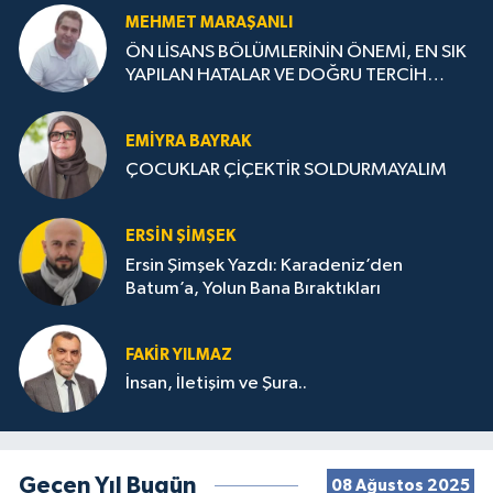
MEHMET MARAŞANLI
ÖN LİSANS BÖLÜMLERİNİN ÖNEMİ, EN SIK
YAPILAN HATALAR VE DOĞRU TERCİH
STRATEJİLERİ
EMIYRA BAYRAK
ÇOCUKLAR ÇİÇEKTİR SOLDURMAYALIM
ERSIN ŞIMŞEK
Ersin Şimşek Yazdı: Karadeniz’den
Batum’a, Yolun Bana Bıraktıkları
FAKIR YILMAZ
İnsan, İletişim ve Şura..
Geçen Yıl Bugün
08 Ağustos 2025