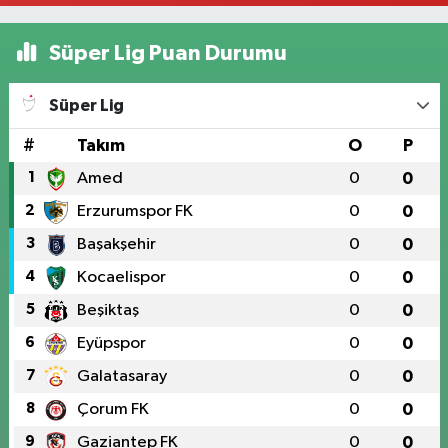
Süper Lig Puan Durumu
Süper Lig
#
Takım
O
P
1
Amed
0
0
2
Erzurumspor FK
0
0
3
Başakşehir
0
0
4
Kocaelispor
0
0
5
Beşiktaş
0
0
6
Eyüpspor
0
0
7
Galatasaray
0
0
8
Çorum FK
0
0
9
Gaziantep FK
0
0