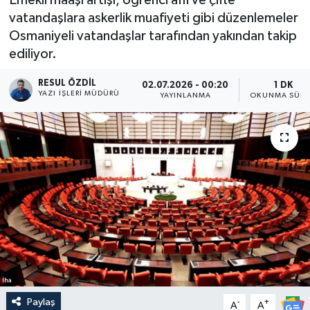
vatandaşlara askerlik muafiyeti gibi düzenlemeler
Osmaniyeli vatandaşlar tarafından yakından takip
ediliyor.
RESUL ÖZDIL
02.07.2026 - 00:20
1 DK
YAZI İŞLERI MÜDÜRÜ
YAYINLANMA
OKUNMA SÜRE
İha
Paylaş
-
+
A
A