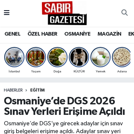
GENEL
Osmaniye Nöbetçi Eczaneler
GENEL
ÖZEL HABER
OSMANİYE
MAGAZİN
E
ÖZEL HABER
Osmaniye Hava Durumu
OSMANİYE
Osmaniye Trafik Yoğunluk Haritası
MAGAZİN
Süper Lig Puan Durumu ve Fikstür
İstanbul
Yaşam
Doğa
KÜLTÜR
Yemek
Adana
EKONOMİ
Tüm Manşetler
HABERLER
EĞITIM
Osmaniye’de DGS 2026
SPOR
Son Dakika Haberleri
Sınav Yerleri Erişime Açıldı
RESMİ İLANLAR
Haber Arşivi
Osmaniye’de DGS’ye girecek adaylar için sınav
giriş belgeleri erişime açıldı. Adaylar sınav yeri