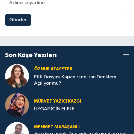
Gönder
Son Köşe Yazıları
ÖZNUR ATAYETER
PKK Dosyası Kapanırken İran Denklemi
Açılıyor mu?
MÜRVET YAZICI KAZGI
UYGAR İÇİN EL ELE
MEHMET MARAŞANLI