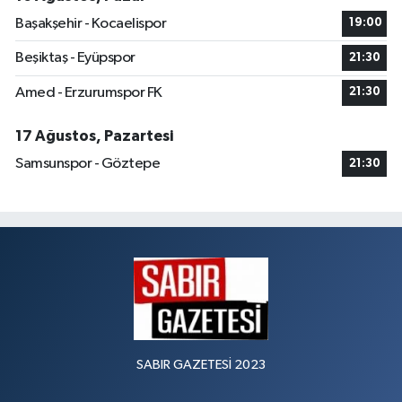
Başakşehir - Kocaelispor
19:00
Beşiktaş - Eyüpspor
21:30
Amed - Erzurumspor FK
21:30
17 Ağustos, Pazartesi
Samsunspor - Göztepe
21:30
SABIR GAZETESİ 2023