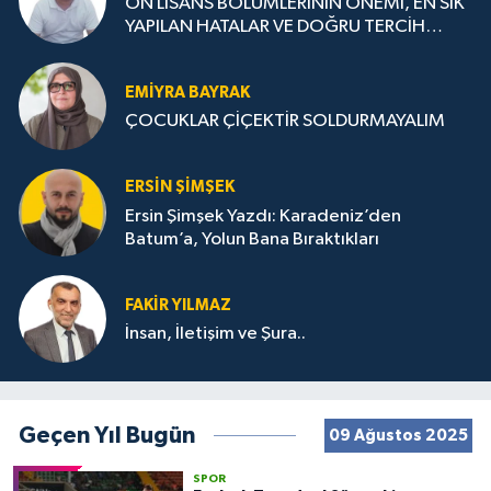
ÖN LİSANS BÖLÜMLERİNİN ÖNEMİ, EN SIK
YAPILAN HATALAR VE DOĞRU TERCİH
STRATEJİLERİ
EMIYRA BAYRAK
ÇOCUKLAR ÇİÇEKTİR SOLDURMAYALIM
ERSIN ŞIMŞEK
Ersin Şimşek Yazdı: Karadeniz’den
Batum’a, Yolun Bana Bıraktıkları
FAKIR YILMAZ
İnsan, İletişim ve Şura..
Geçen Yıl Bugün
09 Ağustos 2025
SPOR