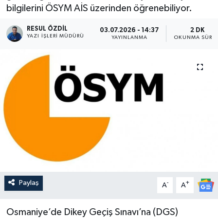
bilgilerini ÖSYM AİS üzerinden öğrenebiliyor.
RESUL ÖZDIL
03.07.2026 - 14:37
2 DK
YAZI İŞLERI MÜDÜRÜ
YAYINLANMA
OKUNMA SÜRES
Paylaş
-
+
A
A
Osmaniye’de Dikey Geçiş Sınavı’na (DGS)