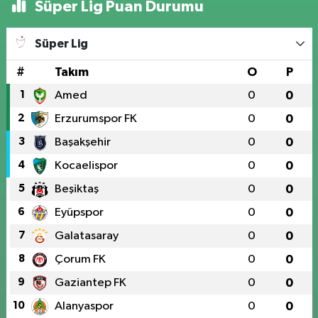
Süper Lig Puan Durumu
Süper Lig
#
Takım
O
P
1
Amed
0
0
2
Erzurumspor FK
0
0
3
Başakşehir
0
0
4
Kocaelispor
0
0
5
Beşiktaş
0
0
6
Eyüpspor
0
0
7
Galatasaray
0
0
8
Çorum FK
0
0
9
Gaziantep FK
0
0
10
Alanyaspor
0
0