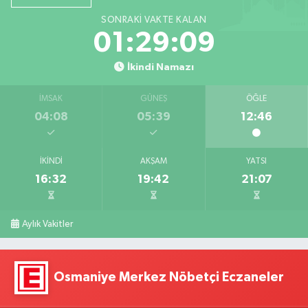
SONRAKI VAKTE KALAN
01:29:08
İkindi Namazı
İMSAK
GÜNEŞ
ÖĞLE
04:08
05:39
12:46
İKINDI
AKŞAM
YATSI
16:32
19:42
21:07
Aylık Vakitler
Osmaniye Merkez Nöbetçi Eczaneler