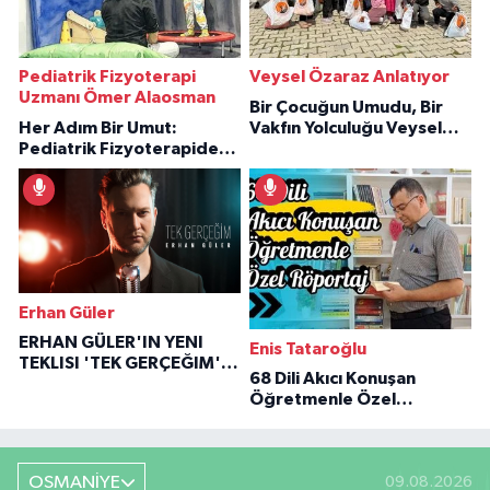
Pediatrik Fizyoterapi
Veysel Özaraz Anlatıyor
Uzmanı Ömer Alaosman
Bir Çocuğun Umudu, Bir
Her Adım Bir Umut:
Vakfın Yolculuğu Veysel
Pediatrik Fizyoterapiden
Özaraz Anlatıyor
İlham Veren Hikâyeler
Erhan Güler
ERHAN GÜLER'IN YENI
Enis Tataroğlu
TEKLISI 'TEK GERÇEĞIM'LE
68 Dili Akıcı Konuşan
BÜYÜK DÖNÜŞÜ
Öğretmenle Özel
Röportaj
OSMANİYE
09.08.2026