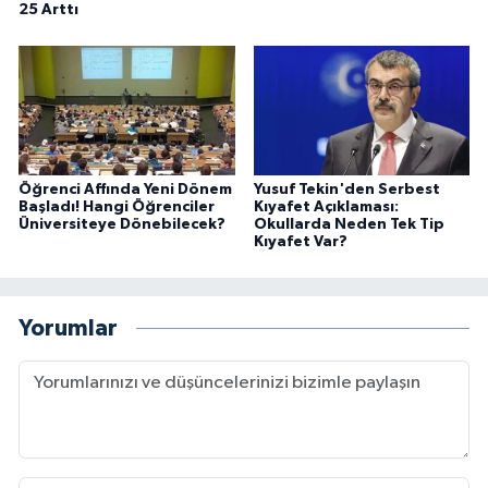
25 Arttı
Öğrenci Affında Yeni Dönem
Yusuf Tekin'den Serbest
Başladı! Hangi Öğrenciler
Kıyafet Açıklaması:
Üniversiteye Dönebilecek?
Okullarda Neden Tek Tip
Kıyafet Var?
Yorumlar