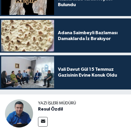
Bulundu
Adana Saimbeyli Bazlaması
Damaklarda İz Bırakıyor
Vali Davut Gül 15 Temmuz
Gazisinin Evine Konuk Oldu
YAZI İŞLERI MÜDÜRÜ
Resul Özdil