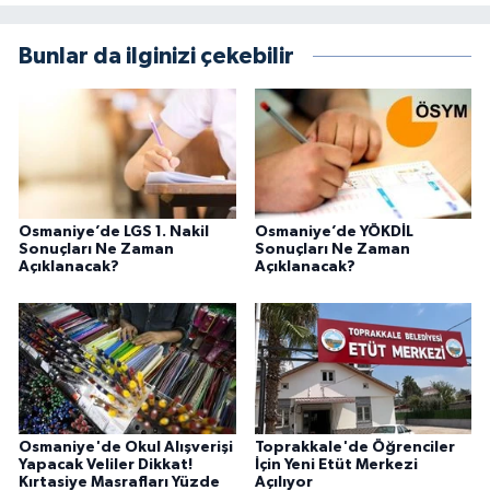
Bunlar da ilginizi çekebilir
Osmaniye’de LGS 1. Nakil
Osmaniye’de YÖKDİL
Sonuçları Ne Zaman
Sonuçları Ne Zaman
Açıklanacak?
Açıklanacak?
Osmaniye'de Okul Alışverişi
Toprakkale'de Öğrenciler
Yapacak Veliler Dikkat!
İçin Yeni Etüt Merkezi
Kırtasiye Masrafları Yüzde
Açılıyor