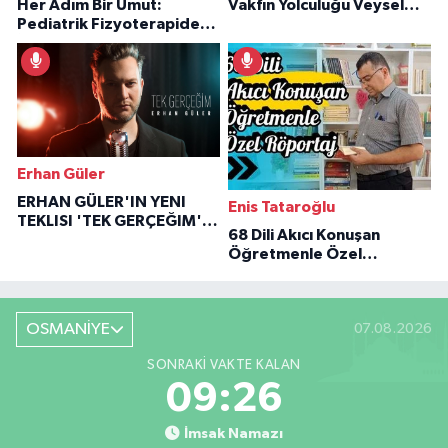
Her Adım Bir Umut:
Vakfın Yolculuğu Veysel
Pediatrik Fizyoterapiden
Özaraz Anlatıyor
İlham Veren Hikâyeler
Erhan Güler
ERHAN GÜLER'IN YENI
Enis Tataroğlu
TEKLISI 'TEK GERÇEĞIM'LE
68 Dili Akıcı Konuşan
BÜYÜK DÖNÜŞÜ
Öğretmenle Özel
Röportaj
OSMANİYE
07.08.2026
SONRAKI VAKTE KALAN
09:25
İmsak Namazı