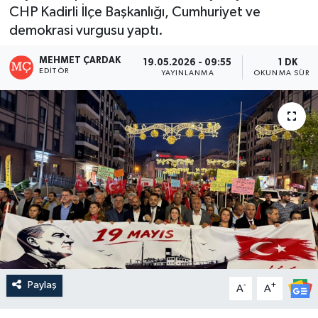
CHP Kadirli İlçe Başkanlığı, Cumhuriyet ve
demokrasi vurgusu yaptı.
MEHMET ÇARDAK
19.05.2026 - 09:55
1 DK
EDITÖR
YAYINLANMA
OKUNMA SÜRES
Paylaş
-
+
A
A