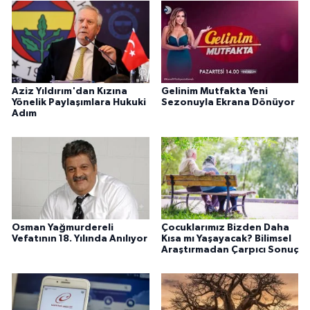
Aziz Yıldırım'dan Kızına
Gelinim Mutfakta Yeni
Yönelik Paylaşımlara Hukuki
Sezonuyla Ekrana Dönüyor
Adım
Osman Yağmurdereli
Çocuklarımız Bizden Daha
Vefatının 18. Yılında Anılıyor
Kısa mı Yaşayacak? Bilimsel
Araştırmadan Çarpıcı Sonuç