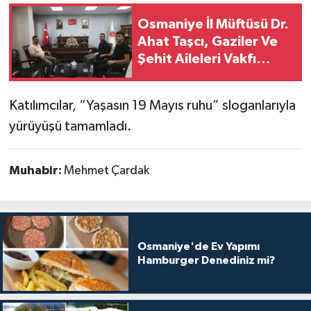
Osmaniye İl Müftüsü Dr.
Ahat Taşcı, Gaziler Ve
Şehit Aileleri Vakfı
Heyetini Ağırladı
Katılımcılar, “Yaşasın 19 Mayıs ruhu” sloganlarıyla
yürüyüşü tamamladı.
Muhabir:
Mehmet Çardak
Osmaniye'de Ev Yapımı
Hamburger Denediniz mi?