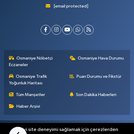
[email protected]
Osmaniye Nöbetçi
Osmaniye Hava Durumu
Eczaneler
Osmaniye Trafik
Puan Durumu ve Fikstür
Yoğunluk Haritası
Tüm Manşetler
Son Dakika Haberleri
Haber Arşivi
Künye
İletişim
Gizlilik Sözleşmesi
En iyi site deneyimi sağlamak için çerezlerden