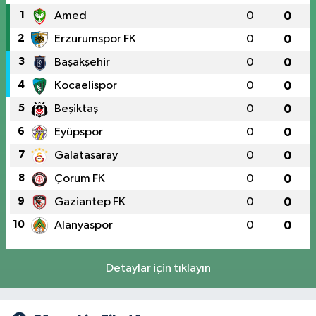
1
Amed
0
0
2
Erzurumspor FK
0
0
3
Başakşehir
0
0
4
Kocaelispor
0
0
5
Beşiktaş
0
0
6
Eyüpspor
0
0
7
Galatasaray
0
0
8
Çorum FK
0
0
9
Gaziantep FK
0
0
10
Alanyaspor
0
0
Detaylar için tıklayın