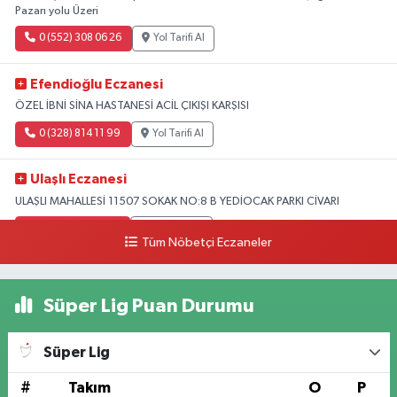
Pazarı yolu Üzeri
0 (552) 308 06 26
Yol Tarifi Al
Efendioğlu Eczanesi
ÖZEL İBNİ SİNA HASTANESİ ACİL ÇIKIŞI KARŞISI
0 (328) 814 11 99
Yol Tarifi Al
Ulaşlı Eczanesi
ULAŞLI MAHALLESİ 11507 SOKAK NO:8 B YEDİOCAK PARKI CİVARI
0 (546) 158 81 80
Yol Tarifi Al
Tüm Nöbetçi Eczaneler
Süper Lig Puan Durumu
Süper Lig
#
Takım
O
P