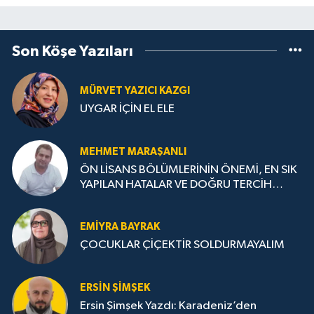
Son Köşe Yazıları
MÜRVET YAZICI KAZGI
UYGAR İÇİN EL ELE
MEHMET MARAŞANLI
ÖN LİSANS BÖLÜMLERİNİN ÖNEMİ, EN SIK
YAPILAN HATALAR VE DOĞRU TERCİH
STRATEJİLERİ
EMIYRA BAYRAK
ÇOCUKLAR ÇİÇEKTİR SOLDURMAYALIM
ERSIN ŞIMŞEK
Ersin Şimşek Yazdı: Karadeniz’den