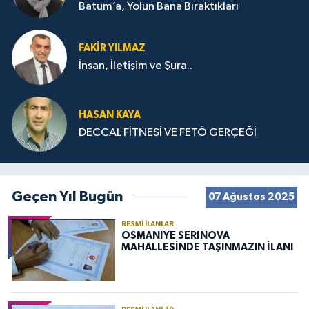
Batum’a, Yolun Bana Bıraktıkları
FAKIR YILMAZ
İnsan, İletişim ve Şura..
HASAN KAYA
DECCAL FİTNESİ VE FETÖ GERÇEĞİ
Geçen Yıl Bugün
07 Ağustos 2025
RESMI İLANLAR
OSMANİYE SERİNOVA
MAHALLESİNDE TAŞINMAZIN İLANI