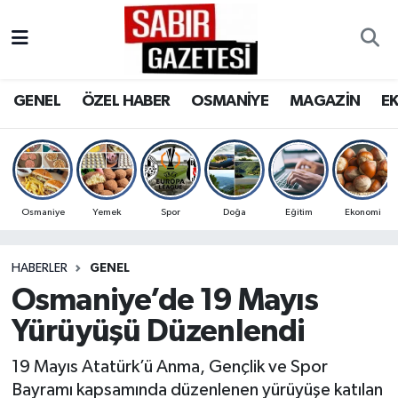
GENEL
Osmaniye Nöbetçi Eczaneler
GENEL
ÖZEL HABER
OSMANİYE
MAGAZİN
E
ÖZEL HABER
Osmaniye Hava Durumu
OSMANİYE
Osmaniye Trafik Yoğunluk Haritası
MAGAZİN
Süper Lig Puan Durumu ve Fikstür
Osmaniye
Yemek
Spor
Doğa
Eğitim
Ekonomi
EKONOMİ
Tüm Manşetler
HABERLER
GENEL
Osmaniye’de 19 Mayıs
SPOR
Son Dakika Haberleri
Yürüyüşü Düzenlendi
RESMİ İLANLAR
Haber Arşivi
19 Mayıs Atatürk’ü Anma, Gençlik ve Spor
Bayramı kapsamında düzenlenen yürüyüşe katılan