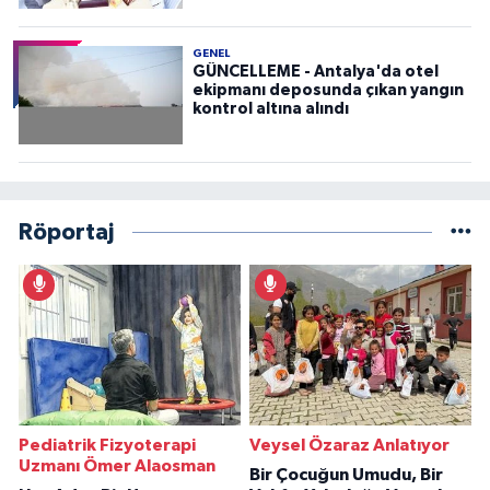
GENEL
GÜNCELLEME - Antalya'da otel
ekipmanı deposunda çıkan yangın
kontrol altına alındı
Röportaj
Pediatrik Fizyoterapi
Veysel Özaraz Anlatıyor
Uzmanı Ömer Alaosman
Bir Çocuğun Umudu, Bir