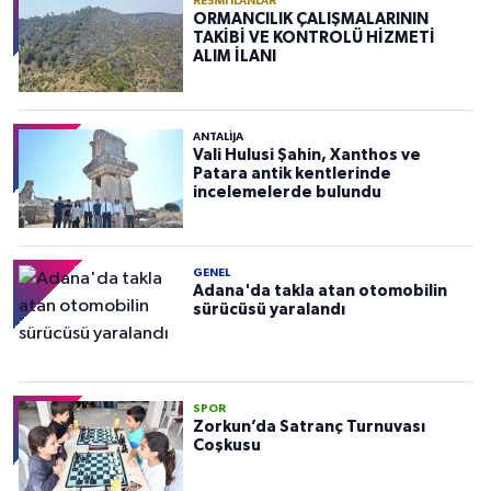
RESMI İLANLAR
ORMANCILIK ÇALIŞMALARININ
TAKİBİ VE KONTROLÜ HİZMETİ
ALIM İLANI
ANTALIJA
Vali Hulusi Şahin, Xanthos ve
Patara antik kentlerinde
incelemelerde bulundu
GENEL
Adana'da takla atan otomobilin
sürücüsü yaralandı
SPOR
Zorkun’da Satranç Turnuvası
Coşkusu