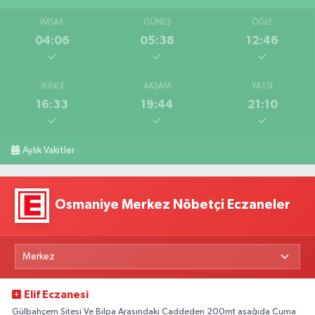
İMSAK
GÜNEŞ
ÖĞLE
04:06
05:38
12:46
İKINDI
AKŞAM
YATSI
16:33
19:44
21:10
Aylık Vakitler
Osmaniye Merkez Nöbetçi Eczaneler
Elif Eczanesi
Gülbahçem Sitesi Ve Bilpa Arasındaki Caddeden 200mt aşağıda Cuma