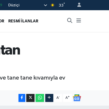
°
Düziçi
06
33
.1
OR
RESMİ İLANLAR
21
32
8
atan
69
 ve tane tane kıvamıyla ev
-
+
A
A