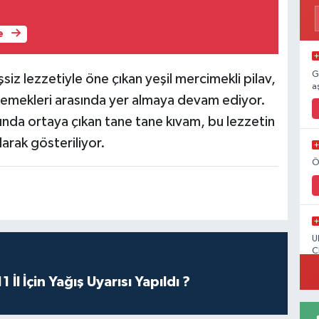
e
G
eşsiz lezzetiyle öne çıkan yeşil mercimekli pilav,
a
yemekleri arasında yer almaya devam ediyor.
ğında ortaya çıkan tane tane kıvam, bu lezzetin
larak gösteriliyor.
Ö
U
C
1 İl İçin Yağış Uyarısı Yapıldı ?