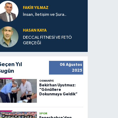
FAKIR YILMAZ
İnsan, İletişim ve Şura..
HASAN KAYA
DECCAL FİTNESİ VE FETÖ
GERÇEĞİ
Geçen Yıl
06 Ağustos
Bugün
2025
OSMANIYE
Bekirhan Uyutmaz:
“Gönüllere
Dokunmaya Geldik”
SPOR
Fenerbahçe’den