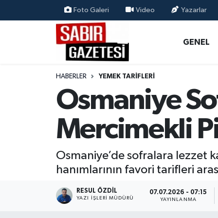
Foto Galeri
Video
Yazarlar
GENEL
Osmaniye Nöbetçi Eczaneler
GENEL
ÖZEL HABER
Osmaniye Hava Durumu
HABERLER
YEMEK TARIFLERI
OSMANİYE
Osmaniye Trafik Yoğunluk Haritası
Osmaniye Sof
MAGAZİN
Süper Lig Puan Durumu ve Fikstür
Mercimekli Pil
EKONOMİ
Tüm Manşetler
Osmaniye’de sofralara lezzet kat
SPOR
Son Dakika Haberleri
hanımlarının favori tarifleri ara
RESMİ İLANLAR
Haber Arşivi
RESUL ÖZDIL
07.07.2026 - 07:15
YAZI İŞLERI MÜDÜRÜ
YAYINLANMA