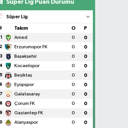
Süper Lig Puan Durumu
Süper Lig
#
Takım
O
P
1
Amed
0
0
2
Erzurumspor FK
0
0
3
Başakşehir
0
0
4
Kocaelispor
0
0
5
Beşiktaş
0
0
6
Eyüpspor
0
0
7
Galatasaray
0
0
8
Çorum FK
0
0
9
Gaziantep FK
0
0
0
Alanyaspor
0
0