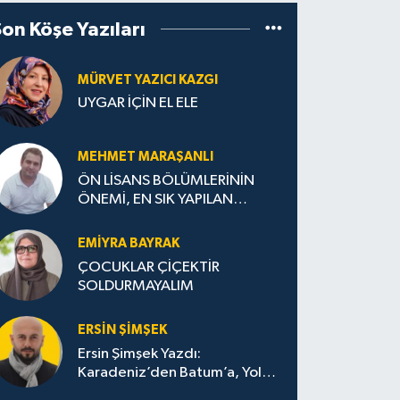
Son Köşe Yazıları
MÜRVET YAZICI KAZGI
UYGAR İÇİN EL ELE
MEHMET MARAŞANLI
ÖN LİSANS BÖLÜMLERİNİN
ÖNEMİ, EN SIK YAPILAN
HATALAR VE DOĞRU TERCİH
STRATEJİLERİ
EMIYRA BAYRAK
ÇOCUKLAR ÇİÇEKTİR
SOLDURMAYALIM
ERSIN ŞIMŞEK
Ersin Şimşek Yazdı:
Karadeniz’den Batum’a, Yolun
Bana Bıraktıkları