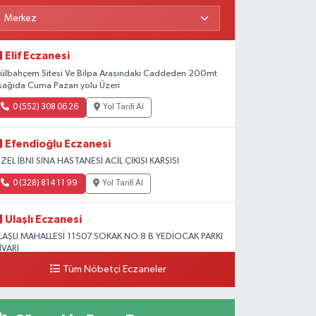
Elif Eczanesi
ülbahçem Sitesi Ve Bilpa Arasındaki Caddeden 200mt
şağıda Cuma Pazarı yolu Üzeri
0 (552) 308 06 26
Yol Tarifi Al
Efendioğlu Eczanesi
ZEL İBNİ SİNA HASTANESİ ACİL ÇIKIŞI KARŞISI
0 (328) 814 11 99
Yol Tarifi Al
Ulaşlı Eczanesi
LAŞLI MAHALLESİ 11507 SOKAK NO:8 B YEDİOCAK PARKI
İVARI
Tüm Nöbetçi Eczaneler
0 (546) 158 81 80
Yol Tarifi Al