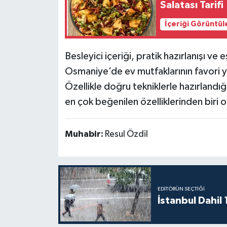
Salatası Tarifi
İçeriği Görüntül
Besleyici içeriği, pratik hazırlanışı ve 
Osmaniye’de ev mutfaklarının favori 
Özellikle doğru tekniklerle hazırlandı
en çok beğenilen özelliklerinden biri o
Muhabir:
Resul Özdil
EDITÖRÜN SEÇTIĞI
İstanbul Dahil 1