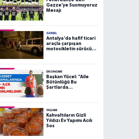
Gazze’ye Susmuyoruz
Mesajı
GENEL
Antalya'da hafif ticari
araçla çarpışan
motosikletin sürücüsü
yaralandı
EKONOMI
Başkan Yücel: “Aile
Bütünlüğü Bu
Şartlarda
Sağlanamaz”
YAŞAM
Kahvaltıların Gizli
Yıldızı Ev Yapımı Acılı
Sos