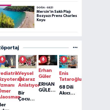
DOĞA - GEZI
Mersin’in Saklı Plajı
Bozyazı Prens Charles
Koyu
Röportaj
Erhan
ediatrik
Veysel
Enis
Güler
izyoterapi
Özaraz
Tataroğlu
ERHAN
Uzmanı
Anlatıyor
68 Dili
GÜLER'IN
Ömer
Bir
Akıcı
YENI
Alaosman
Çocuğun
Konuşan
TEKLISI
Her
Umudu,
Öğretmenle
'TEK