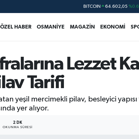
DOLAR
47,5986
%0.
EURO
55,0700
%0
ÖZEL HABER
OSMANİYE
MAGAZİN
EKONOMİ
SP
STERLİN
64,2438
%0.
GRAM ALTIN
6513.94
%0.
BİST100
13.768
%4
ralarına Lezzet K
BITCOIN
64.602,05
%0.
av Tarifi
an yeşil mercimekli pilav, besleyici yapısı
sında yer alıyor.
2 DK
OKUNMA SÜRESI