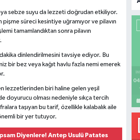
B
 veya sebze suyu da lezzeti doğrudan etkiliyor.
n pişme süreci kesintiye uğramıyor ve pilavın
P
işlemi tamamlandıktan sonra pilavın
.
H
 dakika dinlendirilmesini tavsiye ediyor. Bu
miz bir bez veya kağıt havlu fazla nemi emerek
r.
İM
04
lezzetlerinden biri haline gelen yeşil
e doyurucu olması nedeniyle sıkça tercih
alara taşıyan bu tarif, özellikle kalabalık aile
nemli bir yer tutuyor.
psam Diyenlere! Antep Usulü Patates