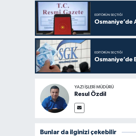
EDITÖRÜN SEÇTIĞI
Osmaniye’de A
EDITÖRÜN SEÇTIĞI
Osmaniye’de Em
YAZI İŞLERI MÜDÜRÜ
Resul Özdil
Bunlar da ilginizi çekebilir