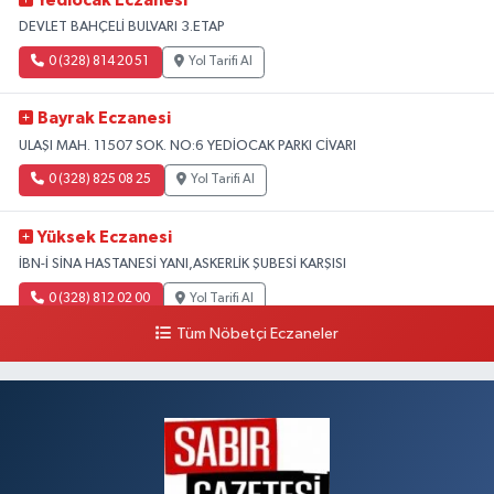
Yediocak Eczanesi
DEVLET BAHÇELİ BULVARI 3.ETAP
0 (328) 814 20 51
Yol Tarifi Al
Bayrak Eczanesi
ULAŞI MAH. 11507 SOK. NO:6 YEDİOCAK PARKI CİVARI
0 (328) 825 08 25
Yol Tarifi Al
Yüksek Eczanesi
İBN-İ SİNA HASTANESİ YANI,ASKERLİK ŞUBESİ KARŞISI
0 (328) 812 02 00
Yol Tarifi Al
Tüm Nöbetçi Eczaneler