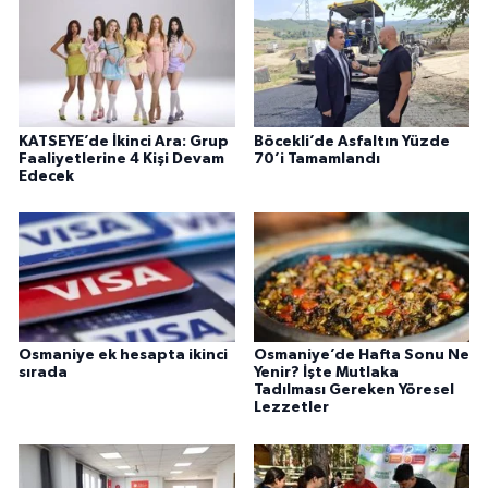
KATSEYE’de İkinci Ara: Grup
Böcekli’de Asfaltın Yüzde
Faaliyetlerine 4 Kişi Devam
70’i Tamamlandı
Edecek
Osmaniye ek hesapta ikinci
Osmaniye’de Hafta Sonu Ne
sırada
Yenir? İşte Mutlaka
Tadılması Gereken Yöresel
Lezzetler