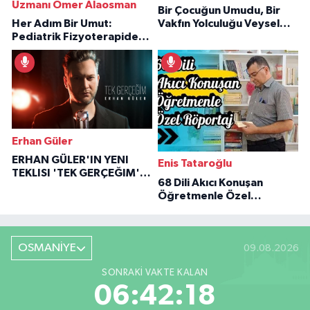
Uzmanı Ömer Alaosman
Bir Çocuğun Umudu, Bir
Her Adım Bir Umut:
Vakfın Yolculuğu Veysel
Pediatrik Fizyoterapiden
Özaraz Anlatıyor
İlham Veren Hikâyeler
Erhan Güler
ERHAN GÜLER'IN YENI
Enis Tataroğlu
TEKLISI 'TEK GERÇEĞIM'LE
68 Dili Akıcı Konuşan
BÜYÜK DÖNÜŞÜ
Öğretmenle Özel
Röportaj
OSMANİYE
09.08.2026
SONRAKI VAKTE KALAN
06:42:17