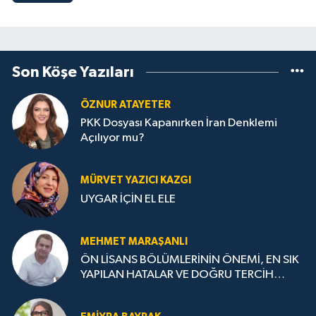
Son Köşe Yazıları
ÖZNUR ATAYETER
PKK Dosyası Kapanırken İran Denklemi
Açılıyor mu?
MÜRVET YAZICI KAZGI
UYGAR İÇİN EL ELE
MEHMET MARAŞANLI
ÖN LİSANS BÖLÜMLERİNİN ÖNEMİ, EN SIK
YAPILAN HATALAR VE DOĞRU TERCİH
STRATEJİLERİ