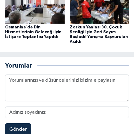
Osmaniye’de Din
Zorkun Yaylası 30. Çocuk
Hizmetlerinin Geleceği İçin
Şenliği İçin Geri Sayım
İstişare Toplantısı Yapıldı
Başladı! Yarışma Başvuruları
Açıldı
Yorumlar
Gönder