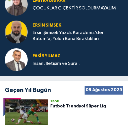
EMIYRA BAYRAK
ÇOCUKLAR ÇİÇEKTİR SOLDURMAYALIM
ERSIN ŞIMŞEK
Ersin Şimşek Yazdı: Karadeniz’den
Batum’a, Yolun Bana Bıraktıkları
FAKIR YILMAZ
İnsan, İletişim ve Şura..
Geçen Yıl Bugün
09 Ağustos 2025
SPOR
Futbol: Trendyol Süper Lig