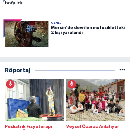
GENEL
Mersin'de devrilen motosikletteki
2 kişi yaralandı
Röportaj
Pediatrik Fizyoterapi
Veysel Özaraz Anlatıyor