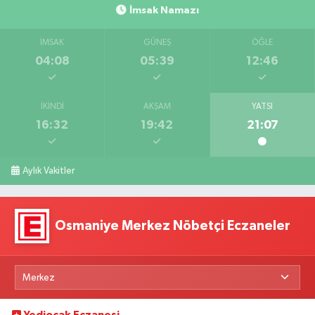
İmsak Namazı
İMSAK
GÜNEŞ
ÖĞLE
04:08
05:39
12:46
İKINDI
AKŞAM
YATSI
16:32
19:42
21:07
Aylık Vakitler
Osmaniye Merkez Nöbetçi Eczaneler