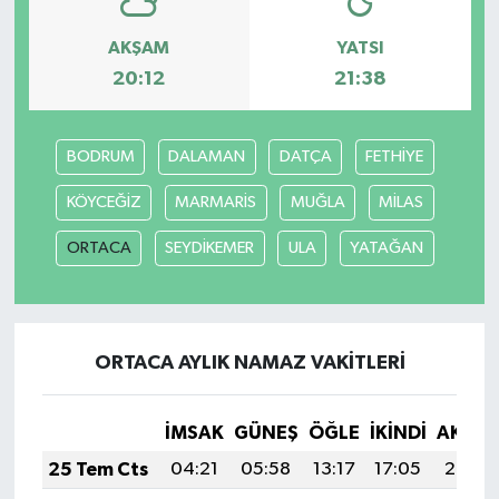
AKŞAM
YATSI
20:12
21:38
BODRUM
DALAMAN
DATÇA
FETHİYE
KÖYCEĞİZ
MARMARİS
MUĞLA
MİLAS
ORTACA
SEYDİKEMER
ULA
YATAĞAN
ORTACA AYLIK NAMAZ VAKITLERI
İMSAK
GÜNEŞ
ÖĞLE
İKINDI
AKŞA
25 Tem Cts
04:21
05:58
13:17
17:05
20:25