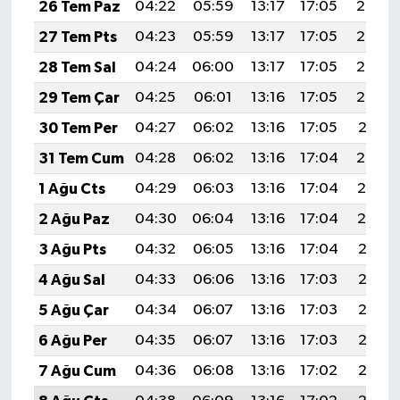
26 Tem Paz
04:22
05:59
13:17
17:05
20:25
27 Tem Pts
04:23
05:59
13:17
17:05
20:24
28 Tem Sal
04:24
06:00
13:17
17:05
20:23
29 Tem Çar
04:25
06:01
13:16
17:05
20:22
30 Tem Per
04:27
06:02
13:16
17:05
20:21
31 Tem Cum
04:28
06:02
13:16
17:04
20:20
1 Ağu Cts
04:29
06:03
13:16
17:04
20:19
2 Ağu Paz
04:30
06:04
13:16
17:04
20:19
3 Ağu Pts
04:32
06:05
13:16
17:04
20:18
4 Ağu Sal
04:33
06:06
13:16
17:03
20:17
5 Ağu Çar
04:34
06:07
13:16
17:03
20:16
6 Ağu Per
04:35
06:07
13:16
17:03
20:15
7 Ağu Cum
04:36
06:08
13:16
17:02
20:13