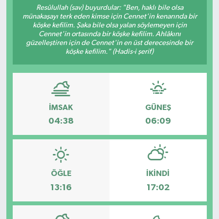
Resûlullah (sav) buyurdular: "Ben, haklı bile olsa
münakaşayı terk eden kimse için Cennet'in kenarında bir
köşke kefilim. Şaka bile olsa yalan söylemeyen için
Cennet'in ortasında bir köşke kefilim. Ahlâkını
güzelleştiren için de Cennet'in en üst derecesinde bir
köşke kefilim." (Hadis-i şerif)
İMSAK
GÜNEŞ
04:38
06:09
ÖĞLE
İKINDI
13:16
17:02