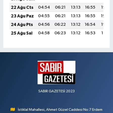
22 Ağu Cts
04:54
06:21
13:13
16:55
19:55
23 Ağu Paz
04:55
06:21
13:13
16:55
19:54
24 Ağu Pts
04:56
06:22
13:12
16:54
19:53
25 Ağu Sal
04:58
06:23
13:12
16:53
19:51
SABIR GAZETESİ 2023
İstiklal Mahallesi, Ahmet Güzel Caddesi No:7 Erdem