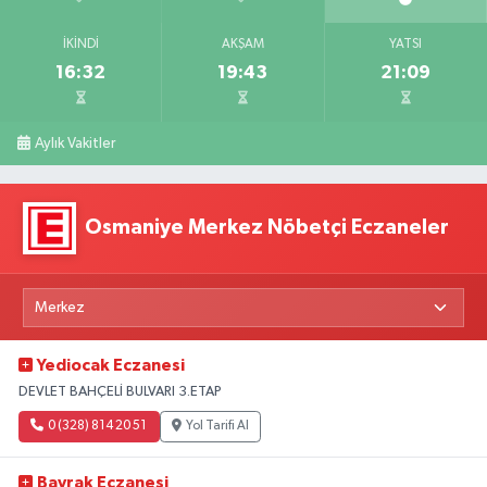
İKINDI
AKŞAM
YATSI
16:32
19:43
21:09
Aylık Vakitler
Osmaniye Merkez Nöbetçi Eczaneler
Yediocak Eczanesi
DEVLET BAHÇELİ BULVARI 3.ETAP
0 (328) 814 20 51
Yol Tarifi Al
Bayrak Eczanesi