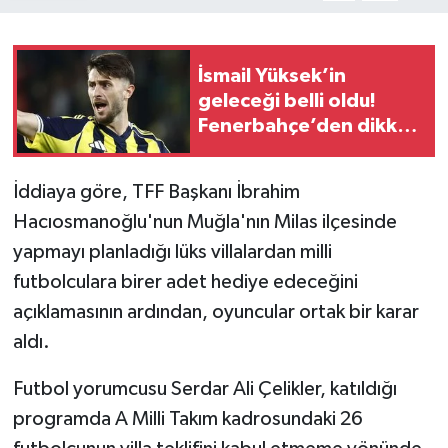
İsmail Yüksek’in
geleceği belli oldu!
Fenerbahçe’den dikkat
çeken karar
İddiaya göre, TFF Başkanı İbrahim
Hacıosmanoğlu'nun Muğla'nın Milas ilçesinde
yapmayı planladığı lüks villalardan milli
futbolculara birer adet hediye edeceğini
açıklamasının ardından, oyuncular ortak bir karar
aldı.
Futbol yorumcusu Serdar Ali Çelikler, katıldığı
programda A Milli Takım kadrosundaki 26