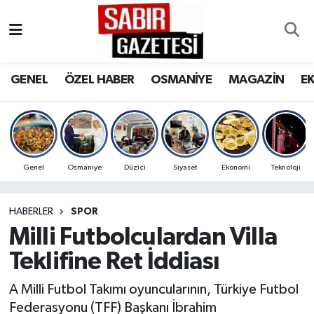
GENEL
Osmaniye Nöbetçi Eczaneler
GENEL
ÖZEL HABER
OSMANİYE
MAGAZİN
E
ÖZEL HABER
Osmaniye Hava Durumu
OSMANİYE
Osmaniye Trafik Yoğunluk Haritası
MAGAZİN
Süper Lig Puan Durumu ve Fikstür
Genel
Osmaniye
Düziçi
Siyaset
Ekonomi
Teknoloji
EKONOMİ
Tüm Manşetler
HABERLER
SPOR
Milli Futbolculardan Villa
SPOR
Son Dakika Haberleri
Teklifine Ret İddiası
RESMİ İLANLAR
Haber Arşivi
A Milli Futbol Takımı oyuncularının, Türkiye Futbol
Federasyonu (TFF) Başkanı İbrahim