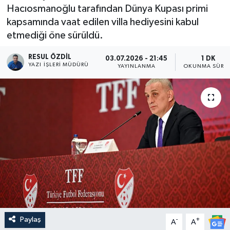
Hacıosmanoğlu tarafından Dünya Kupası primi
kapsamında vaat edilen villa hediyesini kabul
etmediği öne sürüldü.
RESUL ÖZDIL
03.07.2026 - 21:45
1 DK
YAZI İŞLERI MÜDÜRÜ
YAYINLANMA
OKUNMA SÜRES
Paylaş
-
+
A
A