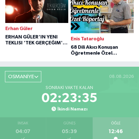
Erhan Güler
ERHAN GÜLER'IN YENI
Enis Tataroğlu
TEKLISI 'TEK GERÇEĞIM'LE
68 Dili Akıcı Konuşan
BÜYÜK DÖNÜŞÜ
Öğretmenle Özel
Röportaj
OSMANİYE
08.08.2026
SONRAKI VAKTE KALAN
02:23:34
İkindi Namazı
İMSAK
GÜNEŞ
ÖĞLE
04:07
05:39
12:46