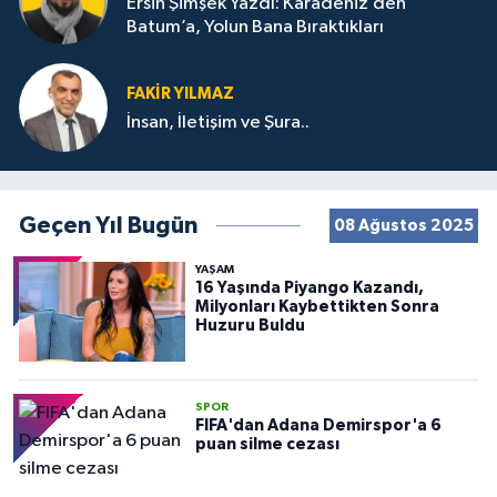
Ersin Şimşek Yazdı: Karadeniz’den
Batum’a, Yolun Bana Bıraktıkları
FAKIR YILMAZ
İnsan, İletişim ve Şura..
Geçen Yıl Bugün
08 Ağustos 2025
YAŞAM
16 Yaşında Piyango Kazandı,
Milyonları Kaybettikten Sonra
Huzuru Buldu
SPOR
FIFA'dan Adana Demirspor'a 6
puan silme cezası