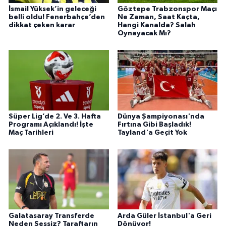
İsmail Yüksek’in geleceği
Göztepe Trabzonspor Maçı
belli oldu! Fenerbahçe’den
Ne Zaman, Saat Kaçta,
dikkat çeken karar
Hangi Kanalda? Salah
Oynayacak Mı?
Süper Lig’de 2. Ve 3. Hafta
Dünya Şampiyonası'nda
Programı Açıklandı! İşte
Fırtına Gibi Başladık!
Maç Tarihleri
Tayland'a Geçit Yok
Galatasaray Transferde
Arda Güler İstanbul'a Geri
Neden Sessiz? Taraftarın
Dönüyor!