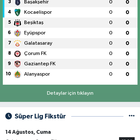
3
Başakşehir
0
0
4
Kocaelispor
0
0
5
Beşiktaş
0
0
6
Eyüpspor
0
0
7
Galatasaray
0
0
8
Çorum FK
0
0
9
Gaziantep FK
0
0
10
Alanyaspor
0
0
Detaylar için tıklayın
Süper Lig Fikstür
14 Ağustos, Cuma