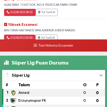
ULAŞI MAH. 11507 SOK. NO:6 YEDİOCAK PARKI CİVARI
0 (328) 825 08 25
Yol Tarifi Al
Yüksek Eczanesi
İBN-İ SİNA HASTANESİ YANI,ASKERLİK ŞUBESİ KARŞISI
0 (328) 812 02 00
Yol Tarifi Al
Tüm Nöbetçi Eczaneler
Süper Lig Puan Durumu
Süper Lig
#
Takım
O
P
1
Amed
0
0
2
Erzurumspor FK
0
0