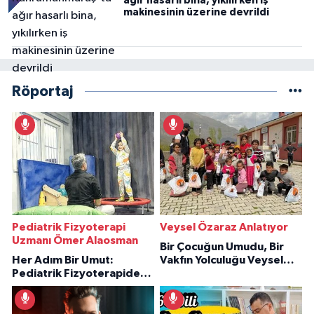
ağır hasarlı bina, yıkılırken iş
makinesinin üzerine devrildi
Röportaj
Pediatrik Fizyoterapi
Veysel Özaraz Anlatıyor
Uzmanı Ömer Alaosman
Bir Çocuğun Umudu, Bir
Her Adım Bir Umut:
Vakfın Yolculuğu Veysel
Pediatrik Fizyoterapiden
Özaraz Anlatıyor
İlham Veren Hikâyeler