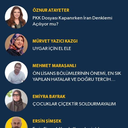
ÖZNUR ATAYETER
PKK Dosyası Kapanırken İran Denklemi
Açılıyor mu?
MÜRVET YAZICI KAZGI
UYGAR İÇİN EL ELE
MEHMET MARAŞANLI
ÖN LİSANS BÖLÜMLERİNİN ÖNEMİ, EN SIK
YAPILAN HATALAR VE DOĞRU TERCİH
STRATEJİLERİ
EMIYRA BAYRAK
ÇOCUKLAR ÇİÇEKTİR SOLDURMAYALIM
ERSIN ŞIMŞEK