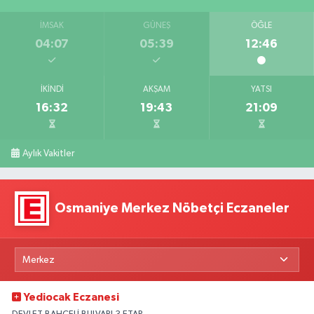
İMSAK
GÜNEŞ
ÖĞLE
04:07
05:39
12:46
İKINDI
AKŞAM
YATSI
16:32
19:43
21:09
Aylık Vakitler
Osmaniye Merkez Nöbetçi Eczaneler
Yediocak Eczanesi