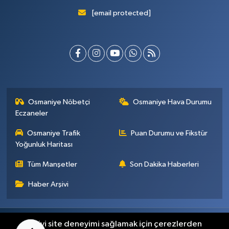
[email protected]
Osmaniye Nöbetçi
Osmaniye Hava Durumu
Eczaneler
Osmaniye Trafik
Puan Durumu ve Fikstür
Yoğunluk Haritası
Tüm Manşetler
Son Dakika Haberleri
Haber Arşivi
Künye
İletişim
Gizlilik Sözleşmesi
En iyi site deneyimi sağlamak için çerezlerden