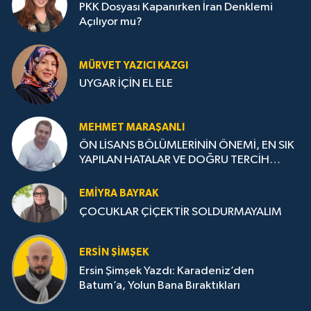
PKK Dosyası Kapanırken İran Denklemi
Açılıyor mu?
MÜRVET YAZICI KAZGI
UYGAR İÇİN EL ELE
MEHMET MARAŞANLI
ÖN LİSANS BÖLÜMLERİNİN ÖNEMİ, EN SIK
YAPILAN HATALAR VE DOĞRU TERCİH
STRATEJİLERİ
EMIYRA BAYRAK
ÇOCUKLAR ÇİÇEKTİR SOLDURMAYALIM
ERSIN ŞIMŞEK
Ersin Şimşek Yazdı: Karadeniz’den
Batum’a, Yolun Bana Bıraktıkları