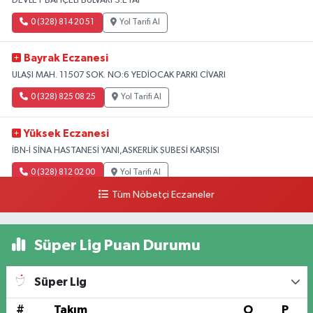
DEVLET BAHÇELİ BULVARI 3.ETAP
0 (328) 814 20 51
Yol Tarifi Al
Bayrak Eczanesi
ULAŞI MAH. 11507 SOK. NO:6 YEDİOCAK PARKI CİVARI
0 (328) 825 08 25
Yol Tarifi Al
Yüksek Eczanesi
İBN-İ SİNA HASTANESİ YANI,ASKERLİK ŞUBESİ KARŞISI
0 (328) 812 02 00
Yol Tarifi Al
Tüm Nöbetçi Eczaneler
Süper Lig Puan Durumu
Süper Lig
#
Takım
O
P