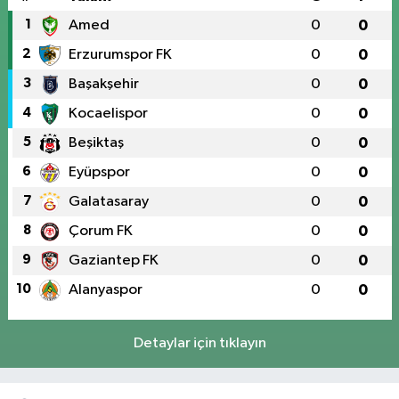
1
Amed
0
0
2
Erzurumspor FK
0
0
3
Başakşehir
0
0
4
Kocaelispor
0
0
5
Beşiktaş
0
0
6
Eyüpspor
0
0
7
Galatasaray
0
0
8
Çorum FK
0
0
9
Gaziantep FK
0
0
10
Alanyaspor
0
0
Detaylar için tıklayın