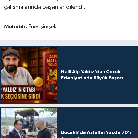
çalışmalarında başarılar dilendi.
Muhabir:
Enes şimşek
Halil Alp Yaldız’dan Çocuk
Edebiyatında Büyük Başarı
Böcekli’de Asfaltın Yüzde 70’i