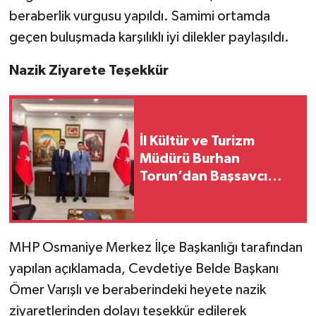
beraberlik vurgusu yapıldı. Samimi ortamda
geçen buluşmada karşılıklı iyi dilekler paylaşıldı.
Nazik Ziyarete Teşekkür
İl Kültür ve Turizm
Müdürü Burhan
Torun’dan Başsavcı
Altınay’a Hayırlı Olsun
Ziyareti
MHP Osmaniye Merkez İlçe Başkanlığı tarafından
yapılan açıklamada, Cevdetiye Belde Başkanı
Ömer Varışlı ve beraberindeki heyete nazik
ziyaretlerinden dolayı teşekkür edilerek