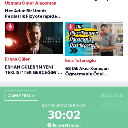
Uzmanı Ömer Alaosman
Özaraz Anlatıyor
Her Adım Bir Umut:
Pediatrik Fizyoterapiden
İlham Veren Hikâyeler
Erhan Güler
Enis Tataroğlu
ERHAN GÜLER'IN YENI
68 Dili Akıcı Konuşan
TEKLISI 'TEK GERÇEĞIM'LE
Öğretmenle Özel
BÜYÜK DÖNÜŞÜ
Röportaj
OSMANİYE
08.08.2026
SONRAKI VAKTE KALAN
30:01
İkindi Namazı