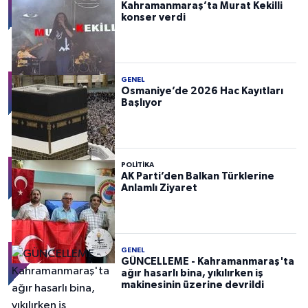
Kahramanmaraş’ta Murat Kekilli
konser verdi
GENEL
Osmaniye’de 2026 Hac Kayıtları
Başlıyor
POLITIKA
AK Parti’den Balkan Türklerine
Anlamlı Ziyaret
GENEL
GÜNCELLEME - Kahramanmaraş'ta
ağır hasarlı bina, yıkılırken iş
makinesinin üzerine devrildi