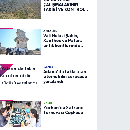
ÇALIŞMALARININ
TAKİBİ VE KONTROLÜ
HİZMETİ ALIM İLANI
ANTALIJA
Vali Hulusi Şahin,
Xanthos ve Patara
antik kentlerinde
incelemelerde
bulundu
GENEL
Adana'da takla atan
otomobilin sürücüsü
yaralandı
SPOR
Zorkun’da Satranç
Turnuvası Coşkusu