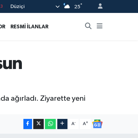
°
Düziçi
25
0
08
OR
RESMİ İLANLAR
0
5
0
sun
da ağırladı. Ziyarette yeni
-
+
A
A