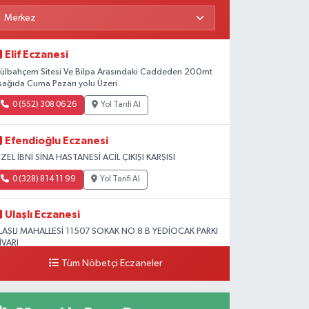
Elif Eczanesi
ülbahçem Sitesi Ve Bilpa Arasındaki Caddeden 200mt
şağıda Cuma Pazarı yolu Üzeri
0 (552) 308 06 26
Yol Tarifi Al
Efendioğlu Eczanesi
ZEL İBNİ SİNA HASTANESİ ACİL ÇIKIŞI KARŞISI
0 (328) 814 11 99
Yol Tarifi Al
Ulaşlı Eczanesi
LAŞLI MAHALLESİ 11507 SOKAK NO:8 B YEDİOCAK PARKI
İVARI
Tüm Nöbetçi Eczaneler
0 (546) 158 81 80
Yol Tarifi Al