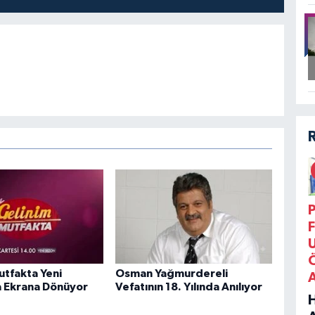
P
F
utfakta Yeni
Osman Yağmurdereli
 Ekrana Dönüyor
Vefatının 18. Yılında Anılıyor