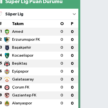
Süper Lig Puan Durumu
Süper Lig
#
Takım
O
P
1
Amed
0
0
2
Erzurumspor FK
0
0
3
Başakşehir
0
0
4
Kocaelispor
0
0
5
Beşiktaş
0
0
6
Eyüpspor
0
0
7
Galatasaray
0
0
8
Çorum FK
0
0
9
Gaziantep FK
0
0
0
Alanyaspor
0
0