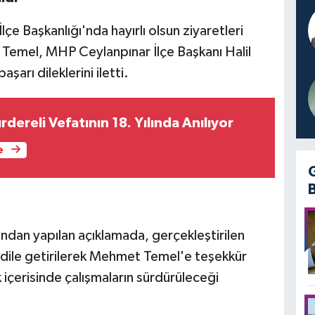
lçe Başkanlığı'nda hayırlı olsun ziyaretleri
mel, MHP Ceylanpınar İlçe Başkanı Halil
şarı dileklerini iletti.
ereli Vefatının 18. Yılında Anılıyor
e
ından yapılan açıklamada, gerçekleştirilen
dile getirilerek Mehmet Temel'e teşekkür
k içerisinde çalışmaların sürdürüleceği