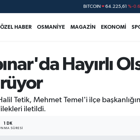
DOLAR
47,6704
%
EURO
55,0406
%-0.
ÖZEL HABER
OSMANİYE
MAGAZİN
EKONOMİ
SP
STERLİN
64,2143
%
GRAM ALTIN
6510.40
%0.4
BİST100
13.799
%7
nar'da Hayırlı Ol
ürüyor
lil Tetik, Mehmet Temel'i ilçe başkanlığın
ekleri iletildi.
1 DK
NMA SÜRESI