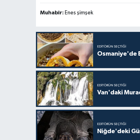
Muhabir:
Enes şimşek
EDITÖRÜN SEÇTIĞI
Osmaniye'de Ev
EDITÖRÜN SEÇTIĞI
Van'daki Murad
EDITÖRÜN SEÇTIĞI
Niğde'deki Güm