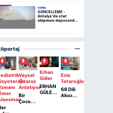
GENEL
GÜNCELLEME -
Antalya'da otel
ekipmanı deposunda
çıkan yangın kontrol
altına alındı
Röportaj
Erhan
ediatrik
Veysel
Enis
Güler
izyoterapi
Özaraz
Tataroğlu
ERHAN
Uzmanı
Anlatıyor
68 Dili
GÜLER'IN
Ömer
Bir
Akıcı
YENI
Alaosman
Çocuğun
Konuşan
TEKLISI
Her
Umudu,
Öğretmenle
'TEK