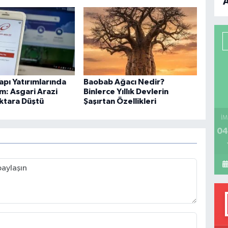
B
P
apı Yatırımlarında
Baobab Ağacı Nedir?
H
m: Asgari Arazi
Binlerce Yıllık Devlerin
ektara Düştü
Şaşırtan Özellikleri
İM
04