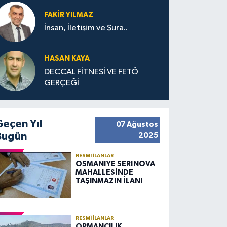
FAKIR YILMAZ
İnsan, İletişim ve Şura..
HASAN KAYA
DECCAL FİTNESİ VE FETÖ
GERÇEĞİ
Geçen Yıl
07 Ağustos
Bugün
2025
RESMI İLANLAR
OSMANİYE SERİNOVA
MAHALLESİNDE
TAŞINMAZIN İLANI
RESMI İLANLAR
ORMANCILIK