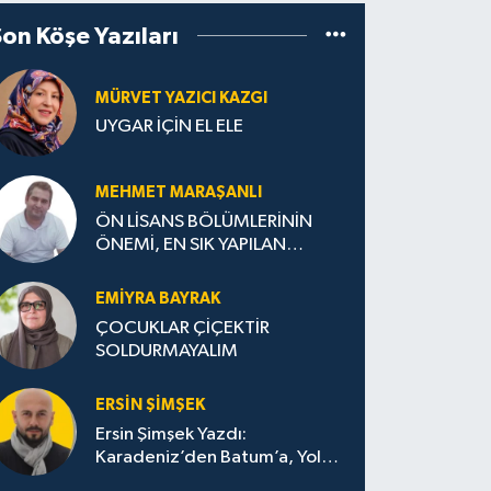
Son Köşe Yazıları
MÜRVET YAZICI KAZGI
UYGAR İÇİN EL ELE
MEHMET MARAŞANLI
ÖN LİSANS BÖLÜMLERİNİN
ÖNEMİ, EN SIK YAPILAN
HATALAR VE DOĞRU TERCİH
STRATEJİLERİ
EMIYRA BAYRAK
ÇOCUKLAR ÇİÇEKTİR
SOLDURMAYALIM
ERSIN ŞIMŞEK
Ersin Şimşek Yazdı:
Karadeniz’den Batum’a, Yolun
Bana Bıraktıkları