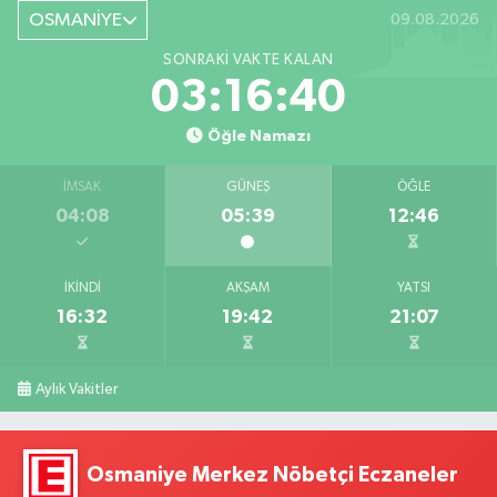
OSMANİYE
09.08.2026
SONRAKI VAKTE KALAN
03:16:39
Öğle Namazı
İMSAK
GÜNEŞ
ÖĞLE
04:08
05:39
12:46
İKINDI
AKŞAM
YATSI
16:32
19:42
21:07
Aylık Vakitler
Osmaniye Merkez Nöbetçi Eczaneler