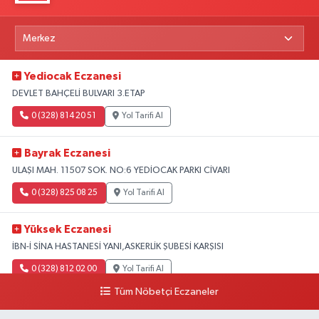
Yediocak Eczanesi
DEVLET BAHÇELİ BULVARI 3.ETAP
0 (328) 814 20 51
Yol Tarifi Al
Bayrak Eczanesi
ULAŞI MAH. 11507 SOK. NO:6 YEDİOCAK PARKI CİVARI
0 (328) 825 08 25
Yol Tarifi Al
Yüksek Eczanesi
İBN-İ SİNA HASTANESİ YANI,ASKERLİK ŞUBESİ KARŞISI
0 (328) 812 02 00
Yol Tarifi Al
Tüm Nöbetçi Eczaneler