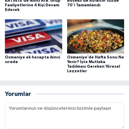
KATSEYE’de İkinci Ara: Grup
Böcekli’de Asfaltın Yüzde
Faaliyetlerine 4 Kişi Devam
70’i Tamamlandı
Edecek
Osmaniye ek hesapta ikinci
Osmaniye’de Hafta Sonu Ne
sırada
Yenir? İşte Mutlaka
Tadılması Gereken Yöresel
Lezzetler
Yorumlar