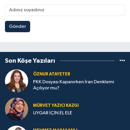
Gönder
Son Köşe Yazıları
ÖZNUR ATAYETER
PKK Dosyası Kapanırken İran Denklemi
Açılıyor mu?
MÜRVET YAZICI KAZGI
UYGAR İÇİN EL ELE