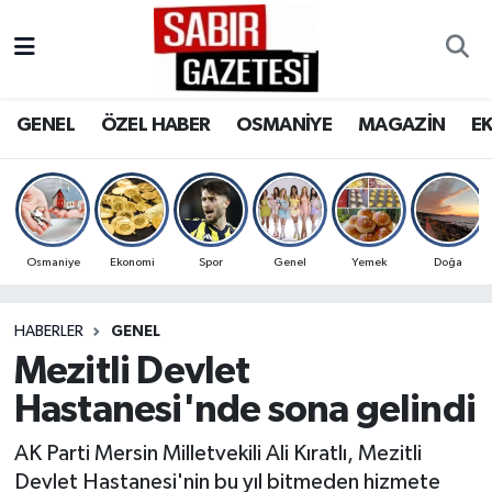
GENEL
Osmaniye Nöbetçi Eczaneler
GENEL
ÖZEL HABER
OSMANİYE
MAGAZİN
E
ÖZEL HABER
Osmaniye Hava Durumu
OSMANİYE
Osmaniye Trafik Yoğunluk Haritası
MAGAZİN
Süper Lig Puan Durumu ve Fikstür
Osmaniye
Ekonomi
Spor
Genel
Yemek
Doğa
EKONOMİ
Tüm Manşetler
HABERLER
GENEL
Mezitli Devlet
SPOR
Son Dakika Haberleri
Hastanesi'nde sona gelindi
RESMİ İLANLAR
Haber Arşivi
AK Parti Mersin Milletvekili Ali Kıratlı, Mezitli
Devlet Hastanesi'nin bu yıl bitmeden hizmete