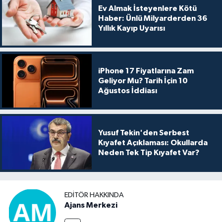
Ev Almak İsteyenlere Kötü
Haber: Ünlü Milyarderden 36
Yıllık Kayıp Uyarısı
iPhone 17 Fiyatlarına Zam
Geliyor Mu? Tarih İçin 10
Ağustos İddiası
Yusuf Tekin'den Serbest
Kıyafet Açıklaması: Okullarda
Neden Tek Tip Kıyafet Var?
EDITÖR HAKKINDA
Ajans Merkezi