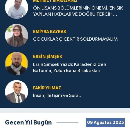
MEHMET MARAŞANLI
ÖN LİSANS BÖLÜMLERİNİN ÖNEMİ, EN SIK
YAPILAN HATALAR VE DOĞRU TERCİH
STRATEJİLERİ
EMIYRA BAYRAK
ÇOCUKLAR ÇİÇEKTİR SOLDURMAYALIM
ERSIN ŞIMŞEK
Ersin Şimşek Yazdı: Karadeniz’den
Batum’a, Yolun Bana Bıraktıkları
FAKIR YILMAZ
İnsan, İletişim ve Şura..
Geçen Yıl Bugün
09 Ağustos 2025