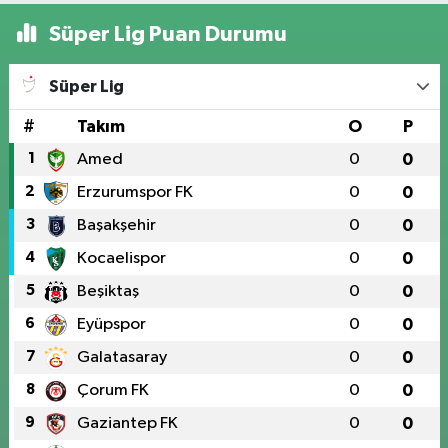
Süper Lig Puan Durumu
Süper Lig
#
Takım
O
P
1
Amed
0
0
2
Erzurumspor FK
0
0
3
Başakşehir
0
0
4
Kocaelispor
0
0
5
Beşiktaş
0
0
6
Eyüpspor
0
0
7
Galatasaray
0
0
8
Çorum FK
0
0
9
Gaziantep FK
0
0