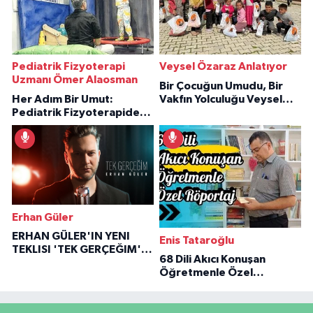
Pediatrik Fizyoterapi
Veysel Özaraz Anlatıyor
Uzmanı Ömer Alaosman
Bir Çocuğun Umudu, Bir
Her Adım Bir Umut:
Vakfın Yolculuğu Veysel
Pediatrik Fizyoterapiden
Özaraz Anlatıyor
İlham Veren Hikâyeler
Erhan Güler
ERHAN GÜLER'IN YENI
Enis Tataroğlu
TEKLISI 'TEK GERÇEĞIM'LE
68 Dili Akıcı Konuşan
BÜYÜK DÖNÜŞÜ
Öğretmenle Özel
Röportaj