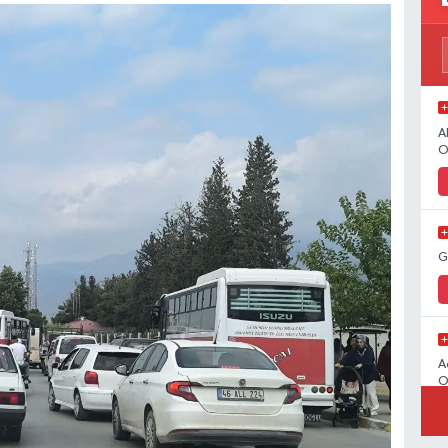
A
O
G
A
O