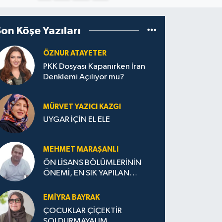
Son Köşe Yazıları
ÖZNUR ATAYETER
PKK Dosyası Kapanırken İran
Denklemi Açılıyor mu?
MÜRVET YAZICI KAZGI
UYGAR İÇİN EL ELE
MEHMET MARAŞANLI
ÖN LİSANS BÖLÜMLERİNİN
ÖNEMİ, EN SIK YAPILAN
HATALAR VE DOĞRU TERCİH
STRATEJİLERİ
EMIYRA BAYRAK
ÇOCUKLAR ÇİÇEKTİR
SOLDURMAYALIM