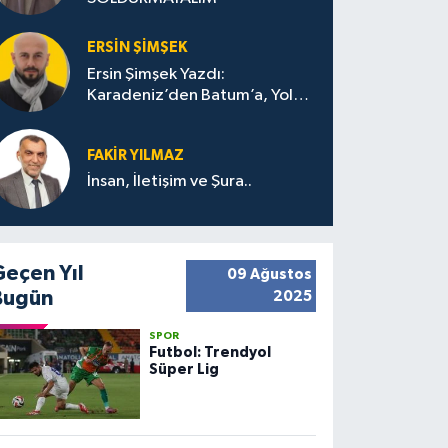
ERSIN ŞIMŞEK
Ersin Şimşek Yazdı:
Karadeniz’den Batum’a, Yolun
Bana Bıraktıkları
FAKIR YILMAZ
İnsan, İletişim ve Şura..
Geçen Yıl
09 Ağustos
Bugün
2025
SPOR
Futbol: Trendyol
Süper Lig