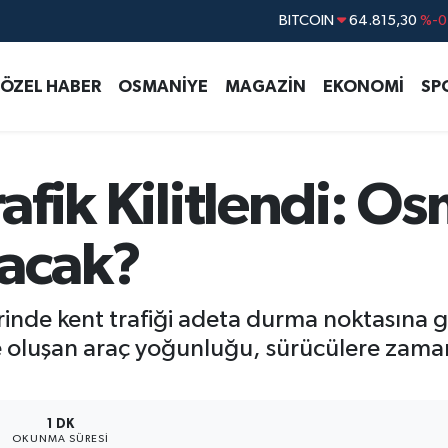
DOLAR
47,7436
%0.1
EURO
55,2510
%0.3
ÖZEL HABER
OSMANİYE
MAGAZİN
EKONOMİ
SP
STERLİN
64,4811
%0.3
GRAM ALTIN
6660.55
%
BİST100
13.779
%-1
Trafik Kilitlendi: 
BITCOIN
64.815,30
%-0
acak?
inde kent trafiği adeta durma noktasına gel
de oluşan araç yoğunluğu, sürücülere zam
1 DK
OKUNMA SÜRESI