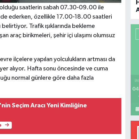
n olduğu saatlerin sabah 07.30-09.00 ile
de ederken, özellikle 17.00-18.00 saatleri
B
belirtiyor. Trafik ışıklarında bekleme
P
an araç birikmeleri, şehir içi ulaşımı olumsuz
evre ilçelere yapılan yolculukların artması da
H
a yer alıyor. Hafta sonu öncesinde ve cuma
nluğu normal günlere göre daha fazla
İM
04
nin Seçim Aracı Yeni Kimliğine
e