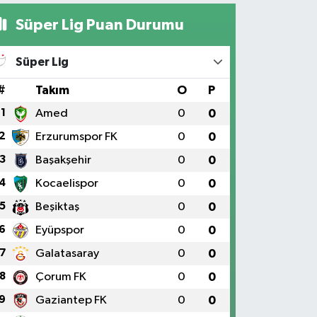
Süper Lig Puan Durumu
Süper Lig
#
Takım
O
P
1
Amed
0
0
2
Erzurumspor FK
0
0
3
Başakşehir
0
0
4
Kocaelispor
0
0
5
Beşiktaş
0
0
6
Eyüpspor
0
0
7
Galatasaray
0
0
8
Çorum FK
0
0
9
Gaziantep FK
0
0