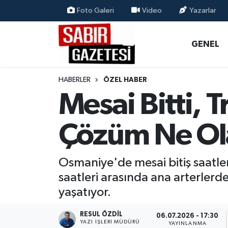
Foto Galeri
Video
Yazarlar
GENEL
Osmaniye Nöbetçi Eczaneler
GENEL
ÖZEL HABER
Osmaniye Hava Durumu
HABERLER
ÖZEL HABER
OSMANİYE
Osmaniye Trafik Yoğunluk Haritası
Mesai Bitti, 
MAGAZİN
Süper Lig Puan Durumu ve Fikstür
Çözüm Ne Ol
EKONOMİ
Tüm Manşetler
Osmaniye'de mesai bitiş saatler
SPOR
Son Dakika Haberleri
saatleri arasında ana arterler
yaşatıyor.
RESMİ İLANLAR
Haber Arşivi
RESUL ÖZDIL
06.07.2026 - 17:30
YAZI İŞLERI MÜDÜRÜ
YAYINLANMA