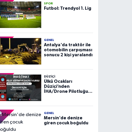
SPOR
Futbol: Trendyol 1. Lig
GENEL
Antalya'da traktör ile
otomobilin çarpışması
sonucu 2 kişi yaralandı
DÜZIÇI
Ülkü Ocakları
Düziçi’nden
İHA/Drone Pilotluğu
Eğitimi ve Ehliyet
Kursu
GENEL
Mersin'de denize
giren çocuk boğuldu