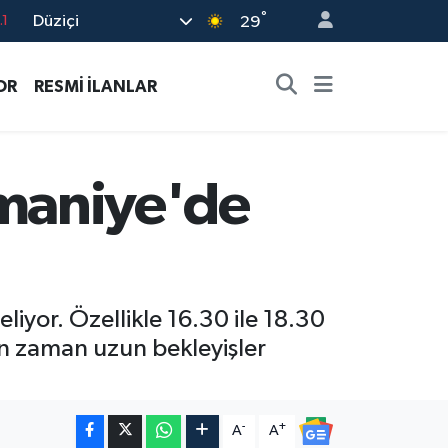
°
Düziçi
8
29
2
OR
RESMİ İLANLAR
8
0
4
Osmaniye'de
.1
iyor. Özellikle 16.30 ile 18.30
an zaman uzun bekleyişler
-
+
A
A