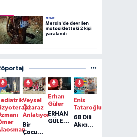
GENEL
Mersin'de devrilen
motosikletteki 2 kişi
yaralandı
Röportaj
Erhan
ediatrik
Veysel
Enis
Güler
izyoterapi
Özaraz
Tataroğlu
ERHAN
Uzmanı
Anlatıyor
68 Dili
GÜLER'IN
Ömer
Bir
Akıcı
YENI
Alaosman
Çocuğun
Konuşan
TEKLISI