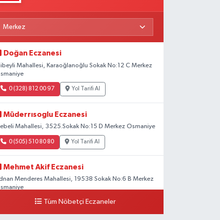
Doğan Eczanesi
libeyli Mahallesi, Karaoğlanoğlu Sokak No:12 C Merkez
smaniye
0 (328) 812 00 97
Yol Tarifi Al
Müderrısoglu Eczanesi
ebeli Mahallesi, 3525.Sokak No:15 D Merkez Osmaniye
0 (505) 510 80 80
Yol Tarifi Al
Mehmet Akif Eczanesi
dnan Menderes Mahallesi, 19538 Sokak No:6 B Merkez
smaniye
Tüm Nöbetçi Eczaneler
0 (328) 802 58 00
Yol Tarifi Al