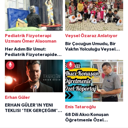
Pediatrik Fizyoterapi
Veysel Özaraz Anlatıyor
Uzmanı Ömer Alaosman
Bir Çocuğun Umudu, Bir
Her Adım Bir Umut:
Vakfın Yolculuğu Veysel
Pediatrik Fizyoterapiden
Özaraz Anlatıyor
İlham Veren Hikâyeler
Erhan Güler
ERHAN GÜLER'IN YENI
Enis Tataroğlu
TEKLISI 'TEK GERÇEĞIM'LE
68 Dili Akıcı Konuşan
BÜYÜK DÖNÜŞÜ
Öğretmenle Özel
Röportaj