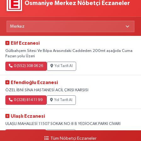
Osmaniye Merkez Nöbetçi Eczaneler
Elif Eczanesi
Gülbahçem Sitesi Ve Bilpa Arasındaki Caddeden 200mt aşağıda Cuma
Pazarı yolu Üzeri
0 (552) 308 06 26
Yol Tarifi Al
Efendioğlu Eczanesi
ÖZEL İBNİ SİNA HASTANESİ ACİL ÇIKIŞI KARŞISI
0 (328) 814 11 99
Yol Tarifi Al
Ulaşlı Eczanesi
ULAŞLI MAHALLESİ 11507 SOKAK NO:8 B YEDİOCAK PARKI CİVARI
0 (546) 158 81 80
Yol Tarifi Al
Tüm Nöbetçi Eczaneler