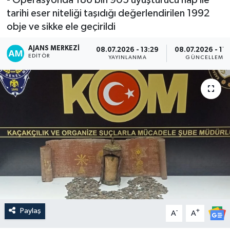
tarihi eser niteliği taşıdığı değerlendirilen 1992
obje ve sikke ele geçirildi
AJANS MERKEZI
08.07.2026 - 13:29
08.07.2026 - 17
EDITÖR
YAYINLANMA
GÜNCELLEME
Paylaş
-
+
A
A