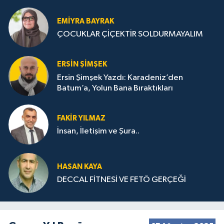
STRATEJİLERİ
EMIYRA BAYRAK
ÇOCUKLAR ÇİÇEKTİR SOLDURMAYALIM
ERSIN ŞIMŞEK
Ersin Şimşek Yazdı: Karadeniz’den
Batum’a, Yolun Bana Bıraktıkları
FAKIR YILMAZ
İnsan, İletişim ve Şura..
HASAN KAYA
DECCAL FİTNESİ VE FETÖ GERÇEĞİ