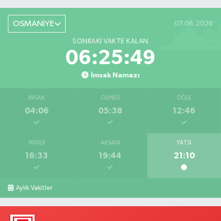
OSMANİYE
07.08.2026
SONRAKI VAKTE KALAN
06:25:48
İmsak Namazı
İMSAK
GÜNEŞ
ÖĞLE
04:06
05:38
12:46
İKINDI
AKŞAM
YATSI
16:33
19:44
21:10
Aylık Vakitler