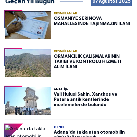
Geçen Yıl Bugün
07 Ağustos 2025
RESMI İLANLAR
OSMANİYE SERİNOVA
MAHALLESİNDE TAŞINMAZIN İLANI
RESMI İLANLAR
ORMANCILIK ÇALIŞMALARININ
TAKİBİ VE KONTROLÜ HİZMETİ
ALIM İLANI
ANTALIJA
Vali Hulusi Şahin, Xanthos ve
Patara antik kentlerinde
incelemelerde bulundu
GENEL
Adana'da takla atan otomobilin