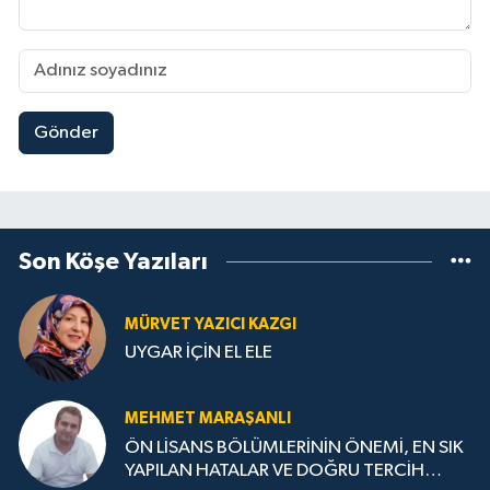
Gönder
Son Köşe Yazıları
MÜRVET YAZICI KAZGI
UYGAR İÇİN EL ELE
MEHMET MARAŞANLI
ÖN LİSANS BÖLÜMLERİNİN ÖNEMİ, EN SIK
YAPILAN HATALAR VE DOĞRU TERCİH