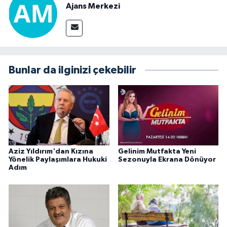
Ajans Merkezi
Bunlar da ilginizi çekebilir
Aziz Yıldırım'dan Kızına
Gelinim Mutfakta Yeni
Yönelik Paylaşımlara Hukuki
Sezonuyla Ekrana Dönüyor
Adım