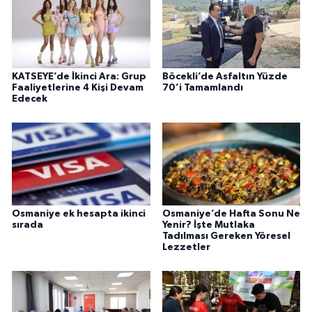
KATSEYE’de İkinci Ara: Grup
Böcekli’de Asfaltın Yüzde
Faaliyetlerine 4 Kişi Devam
70’i Tamamlandı
Edecek
Osmaniye ek hesapta ikinci
Osmaniye’de Hafta Sonu Ne
sırada
Yenir? İşte Mutlaka
Tadılması Gereken Yöresel
Lezzetler