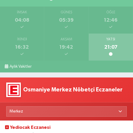
İMSAK
GÜNEŞ
ÖĞLE
04:08
05:39
12:46
İKINDI
AKŞAM
YATSI
16:32
19:42
21:07
Aylık Vakitler
Osmaniye Merkez Nöbetçi Eczaneler
Yediocak Eczanesi