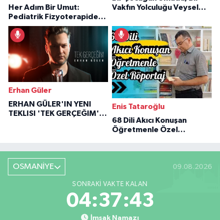
Her Adım Bir Umut:
Vakfın Yolculuğu Veysel
Pediatrik Fizyoterapiden
Özaraz Anlatıyor
İlham Veren Hikâyeler
Erhan Güler
ERHAN GÜLER'IN YENI
Enis Tataroğlu
TEKLISI 'TEK GERÇEĞIM'LE
68 Dili Akıcı Konuşan
BÜYÜK DÖNÜŞÜ
Öğretmenle Özel
Röportaj
OSMANİYE
09.08.2026
SONRAKI VAKTE KALAN
04:37:42
İmsak Namazı