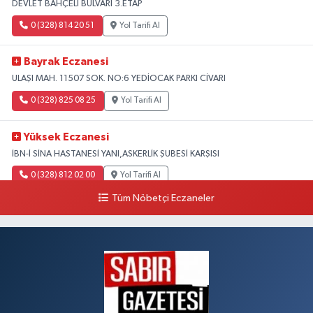
DEVLET BAHÇELİ BULVARI 3.ETAP
0 (328) 814 20 51
Yol Tarifi Al
Bayrak Eczanesi
ULAŞI MAH. 11507 SOK. NO:6 YEDİOCAK PARKI CİVARI
0 (328) 825 08 25
Yol Tarifi Al
Yüksek Eczanesi
İBN-İ SİNA HASTANESİ YANI,ASKERLİK ŞUBESİ KARŞISI
0 (328) 812 02 00
Yol Tarifi Al
Tüm Nöbetçi Eczaneler