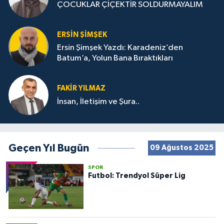
ÇOCUKLAR ÇİÇEKTİR SOLDURMAYALIM
ERSIN ŞIMŞEK
Ersin Şimşek Yazdı: Karadeniz’den
Batum’a, Yolun Bana Bıraktıkları
FAKIR YILMAZ
İnsan, İletişim ve Şura..
Geçen Yıl Bugün
09 Ağustos 2025
SPOR
Futbol: Trendyol Süper Lig