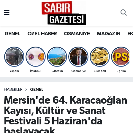
GENEL
Osmaniye Nöbetçi Eczaneler
GENEL
ÖZEL HABER
OSMANİYE
MAGAZİN
E
ÖZEL HABER
Osmaniye Hava Durumu
OSMANİYE
Osmaniye Trafik Yoğunluk Haritası
MAGAZİN
Süper Lig Puan Durumu ve Fikstür
Yaşam
İstanbul
Giresun
Osmaniye
Ekonomi
Eğitim
EKONOMİ
Tüm Manşetler
HABERLER
GENEL
Mersin'de 64. Karacaoğlan
SPOR
Son Dakika Haberleri
Kayısı, Kültür ve Sanat
RESMİ İLANLAR
Haber Arşivi
Festivali 5 Haziran'da
başlayacak