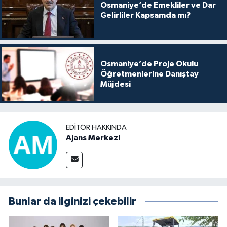
Osmaniye’de Emekliler ve Dar
Gelirliler Kapsamda mı?
Osmaniye’de Proje Okulu
Öğretmenlerine Danıştay
Müjdesi
EDITÖR HAKKINDA
Ajans Merkezi
Bunlar da ilginizi çekebilir