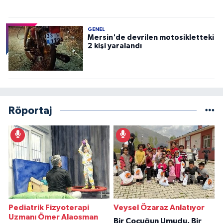
GENEL
Mersin'de devrilen motosikletteki
2 kişi yaralandı
Röportaj
Pediatrik Fizyoterapi
Veysel Özaraz Anlatıyor
Uzmanı Ömer Alaosman
Bir Çocuğun Umudu, Bir