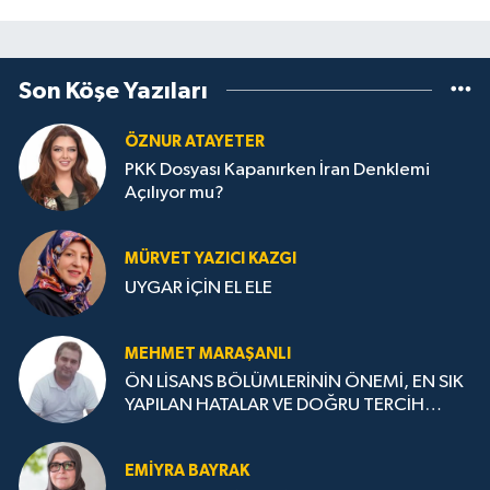
Son Köşe Yazıları
ÖZNUR ATAYETER
PKK Dosyası Kapanırken İran Denklemi
Açılıyor mu?
MÜRVET YAZICI KAZGI
UYGAR İÇİN EL ELE
MEHMET MARAŞANLI
ÖN LİSANS BÖLÜMLERİNİN ÖNEMİ, EN SIK
YAPILAN HATALAR VE DOĞRU TERCİH
STRATEJİLERİ
EMIYRA BAYRAK