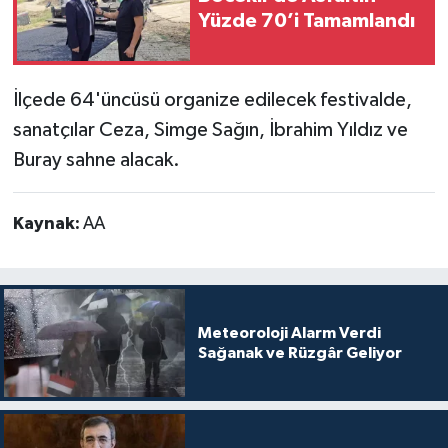
Yüzde 70’i Tamamlandı
İlçede 64'üncüsü organize edilecek festivalde,
sanatçılar Ceza, Simge Sağın, İbrahim Yıldız ve
Buray sahne alacak.
Kaynak:
AA
Meteoroloji Alarm Verdi
Sağanak ve Rüzgâr Geliyor