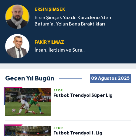
ERSIN ŞIMŞEK
Ersin Şimşek Yazdı: Karadeniz’den
Batum’a, Yolun Bana Bıraktıkları
FAKIR YILMAZ
İnsan, İletişim ve Şura..
Geçen Yıl Bugün
09 Ağustos 2025
SPOR
Futbol: Trendyol Süper Lig
SPOR
Futbol: Trendyol 1. Lig