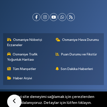
Osmaniye Nöbetçi
Osmaniye Hava Durumu
Eczaneler
Osmaniye Trafik
Puan Durumu ve Fikstür
Yoğunluk Haritası
Tüm Manşetler
Son Dakika Haberleri
Haber Arşivi
Künye
İletişim
Gizlilik Sözleşmesi
En iyi site deneyimi sağlamak için çerezlerden
faydalanıyoruz. Detaylar için lütfen tıklayın.