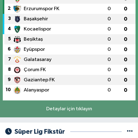
2
Erzurumspor FK
0
0
3
Başakşehir
0
0
4
Kocaelispor
0
0
5
Beşiktaş
0
0
6
Eyüpspor
0
0
7
Galatasaray
0
0
8
Çorum FK
0
0
9
Gaziantep FK
0
0
10
Alanyaspor
0
0
Detaylar için tıklayın
Süper Lig Fikstür