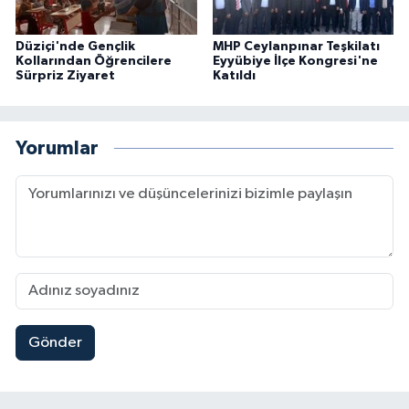
Düziçi'nde Gençlik
MHP Ceylanpınar Teşkilatı
Kollarından Öğrencilere
Eyyübiye İlçe Kongresi'ne
Sürpriz Ziyaret
Katıldı
Yorumlar
Gönder