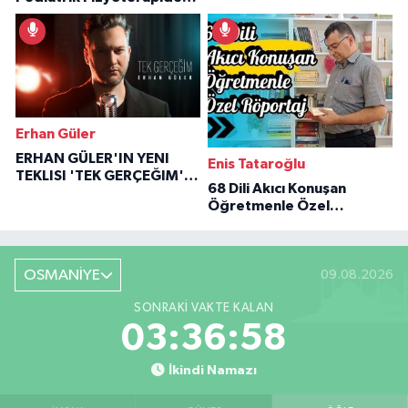
İlham Veren Hikâyeler
Erhan Güler
ERHAN GÜLER'IN YENI
Enis Tataroğlu
TEKLISI 'TEK GERÇEĞIM'LE
68 Dili Akıcı Konuşan
BÜYÜK DÖNÜŞÜ
Öğretmenle Özel
Röportaj
OSMANİYE
09.08.2026
SONRAKI VAKTE KALAN
03:36:57
İkindi Namazı