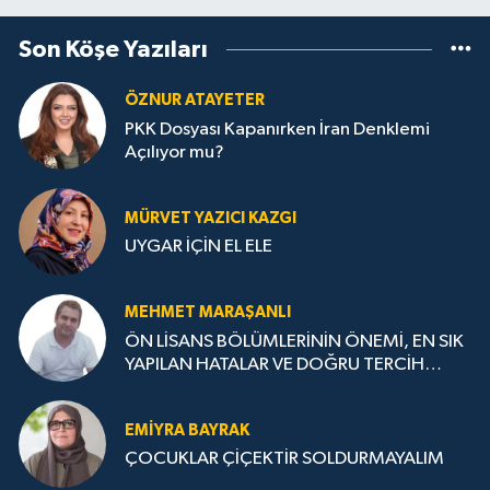
Son Köşe Yazıları
ÖZNUR ATAYETER
PKK Dosyası Kapanırken İran Denklemi
Açılıyor mu?
MÜRVET YAZICI KAZGI
UYGAR İÇİN EL ELE
MEHMET MARAŞANLI
ÖN LİSANS BÖLÜMLERİNİN ÖNEMİ, EN SIK
YAPILAN HATALAR VE DOĞRU TERCİH
STRATEJİLERİ
EMIYRA BAYRAK
ÇOCUKLAR ÇİÇEKTİR SOLDURMAYALIM