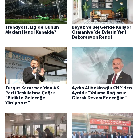
Trendyol 1. Lig’de Günün
Beyaz ve Bej Geride Kalıyor:
Maçları Hangi Kanalda?
Osmaniye'de Evlerin Yeni
Dekorasyon Rengi
Turgut Kararmaz’dan AK
Aydın Alibekiroğlu CHP’den
Parti Teşkilatına Çağrı:
Ayrıldı: “Yoluma Bağımsız
“Birlikte Geleceğe
Olarak Devam Edeceğim”
Yürüyoruz”