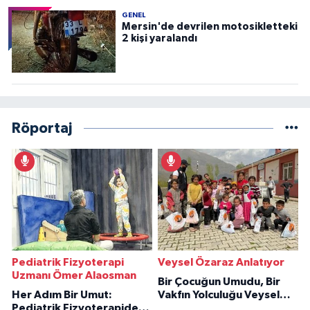
GENEL
Mersin'de devrilen motosikletteki
2 kişi yaralandı
Röportaj
Pediatrik Fizyoterapi
Veysel Özaraz Anlatıyor
Uzmanı Ömer Alaosman
Bir Çocuğun Umudu, Bir
Her Adım Bir Umut:
Vakfın Yolculuğu Veysel
Pediatrik Fizyoterapiden
Özaraz Anlatıyor