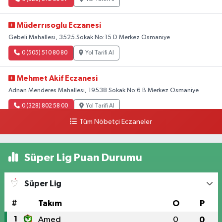
Müderrısoglu Eczanesi
Gebeli Mahallesi, 3525.Sokak No:15 D Merkez Osmaniye
0 (505) 510 80 80
Yol Tarifi Al
Mehmet Akif Eczanesi
Adnan Menderes Mahallesi, 19538 Sokak No:6 B Merkez Osmaniye
0 (328) 802 58 00
Yol Tarifi Al
Tüm Nöbetçi Eczaneler
Süper Lig Puan Durumu
Süper Lig
#
Takım
O
P
1
Amed
0
0