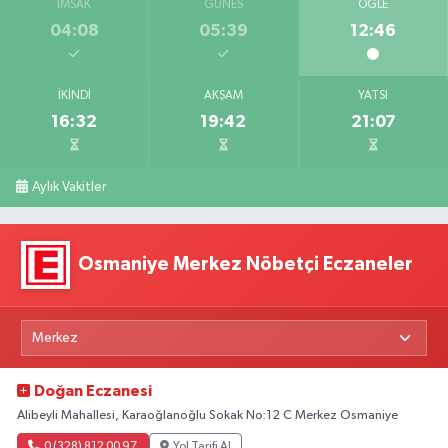
İMSAK
GÜNEŞ
ÖĞLE
04:08
05:39
12:46
İKINDI
AKŞAM
YATSI
16:32
19:42
21:07
Aylık Vakitler
Osmaniye Merkez Nöbetçi Eczaneler
Doğan Eczanesi
Alibeyli Mahallesi, Karaoğlanoğlu Sokak No:12 C Merkez Osmaniye
0 (328) 812 00 97
Yol Tarifi Al