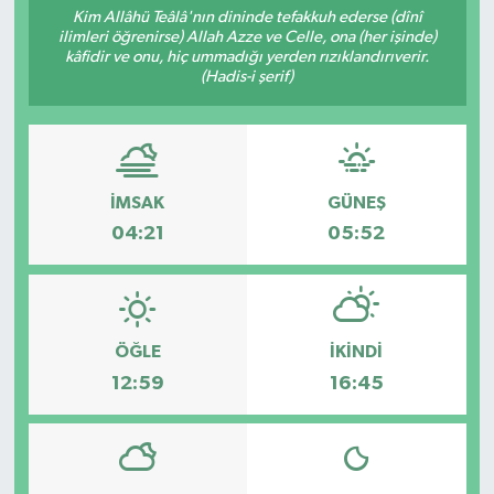
Kim Allâhü Teâlâ'nın dininde tefakkuh ederse (dînî
ilimleri öğrenirse) Allah Azze ve Celle, ona (her işinde)
kâfidir ve onu, hiç ummadığı yerden rızıklandırıverir.
(Hadis-i şerif)
İMSAK
GÜNEŞ
04:21
05:52
ÖĞLE
İKINDI
12:59
16:45