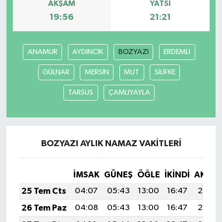
AKŞAM
YATSI
19:56
21:21
ANAMUR
AYDINCIK
BOZYAZI
ERDEMLİ
GÜLNAR
MERSİN
MUT
SİLİFKE
TARSUS
ÇAMLIYAYLA
BOZYAZI AYLIK NAMAZ VAKITLERI
İMSAK
GÜNEŞ
ÖĞLE
İKINDI
AKŞA
25 Tem Cts
04:07
05:43
13:00
16:47
20:07
26 Tem Paz
04:08
05:43
13:00
16:47
20:06