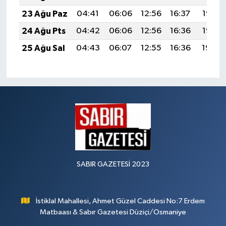
23 Ağu Paz
04:41
06:06
12:56
16:37
19:36
24 Ağu Pts
04:42
06:06
12:56
16:36
19:35
25 Ağu Sal
04:43
06:07
12:55
16:36
19:34
SABIR GAZETESİ 2023
İstiklal Mahallesi, Ahmet Güzel Caddesi No:7 Erdem
Matbaası & Sabır Gazetesi Düziçi/Osmaniye