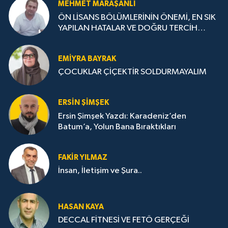
MEHMET MARAŞANLI
ÖN LİSANS BÖLÜMLERİNİN ÖNEMİ, EN SIK
YAPILAN HATALAR VE DOĞRU TERCİH
STRATEJİLERİ
EMIYRA BAYRAK
ÇOCUKLAR ÇİÇEKTİR SOLDURMAYALIM
ERSIN ŞIMŞEK
Ersin Şimşek Yazdı: Karadeniz’den
Batum’a, Yolun Bana Bıraktıkları
FAKIR YILMAZ
İnsan, İletişim ve Şura..
HASAN KAYA
DECCAL FİTNESİ VE FETÖ GERÇEĞİ