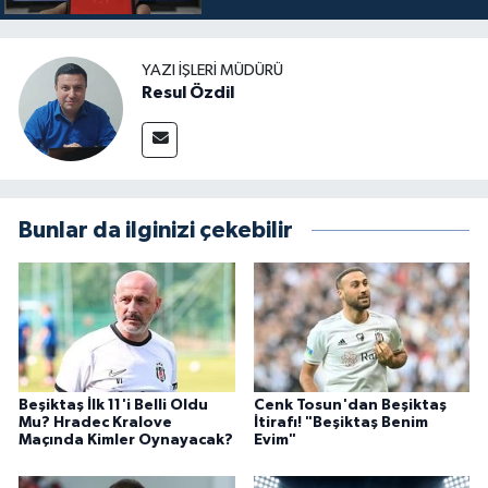
YAZI İŞLERI MÜDÜRÜ
Resul Özdil
Bunlar da ilginizi çekebilir
Beşiktaş İlk 11'i Belli Oldu
Cenk Tosun'dan Beşiktaş
Mu? Hradec Kralove
İtirafı! "Beşiktaş Benim
Maçında Kimler Oynayacak?
Evim"