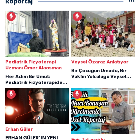
Röportaj
Pediatrik Fizyoterapi
Veysel Özaraz Anlatıyor
Uzmanı Ömer Alaosman
Bir Çocuğun Umudu, Bir
Her Adım Bir Umut:
Vakfın Yolculuğu Veysel
Pediatrik Fizyoterapiden
Özaraz Anlatıyor
İlham Veren Hikâyeler
Erhan Güler
ERHAN GÜLER'IN YENI
Enis Tataroğlu