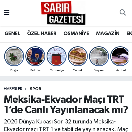
GENEL
Osmaniye Nöbetçi Eczaneler
GENEL
ÖZEL HABER
OSMANİYE
MAGAZİN
E
ÖZEL HABER
Osmaniye Hava Durumu
OSMANİYE
Osmaniye Trafik Yoğunluk Haritası
MAGAZİN
Süper Lig Puan Durumu ve Fikstür
Doğa
Politika
Osmaniye
Yemek
Yaşam
İstanbul
EKONOMİ
Tüm Manşetler
HABERLER
SPOR
Meksika-Ekvador Maçı TRT
SPOR
Son Dakika Haberleri
1’de Canlı Yayınlanacak mı?
RESMİ İLANLAR
Haber Arşivi
2026 Dünya Kupası Son 32 turunda Meksika-
Ekvador maçı TRT 1 ve tabii’de yayınlanacak. Maç