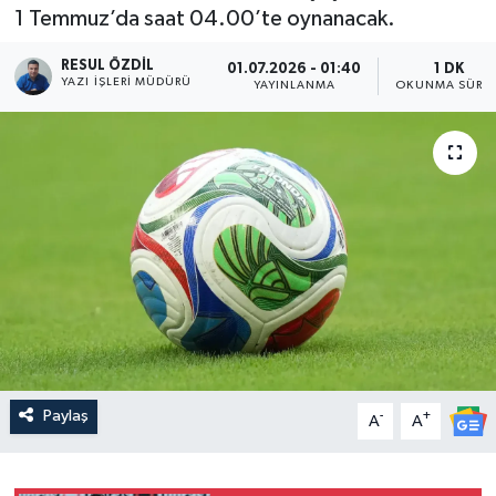
1 Temmuz’da saat 04.00’te oynanacak.
RESUL ÖZDIL
01.07.2026 - 01:40
1 DK
YAZI İŞLERI MÜDÜRÜ
YAYINLANMA
OKUNMA SÜRES
Paylaş
-
+
A
A