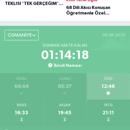
TEKLISI 'TEK GERÇEĞIM'LE
68 Dili Akıcı Konuşan
BÜYÜK DÖNÜŞÜ
Öğretmenle Özel
Röportaj
OSMANİYE
06.08.2026
SONRAKI VAKTE KALAN
01:14:17
İkindi Namazı
İMSAK
GÜNEŞ
ÖĞLE
04:04
05:37
12:46
İKINDI
AKŞAM
YATSI
16:33
19:45
21:11