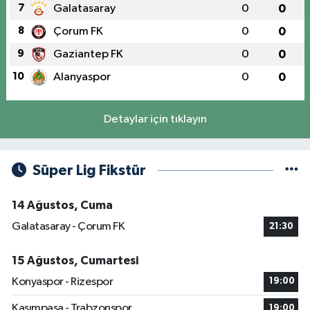
7
Galatasaray
0
0
8
Çorum FK
0
0
9
Gaziantep FK
0
0
10
Alanyaspor
0
0
Detaylar için tıklayın
Süper Lig Fikstür
14 Ağustos, Cuma
Galatasaray - Çorum FK
21:30
15 Ağustos, Cumartesi
Konyaspor - Rizespor
19:00
Kasımpaşa - Trabzonspor
19:00