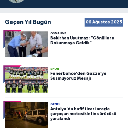
Geçen Yıl Bugün
06 Ağustos 2025
OSMANIYE
Bekirhan Uyutmaz: “Gönüllere
Dokunmaya Geldik”
SPOR
Fenerbahçe’den Gazze’ye
Susmuyoruz Mesajı
GENEL
Antalya'da hafif ticari araçla
çarpışan motosikletin sürücüsü
yaralandı