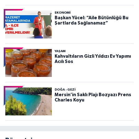
EKONOMI
Başkan Yücel: “Aile Bütünlüğü Bu
Şartlarda Sağlanamaz”
YAŞAM
Kahvaltıların Gizli Yıldızı Ev Yapımı
Acılı Sos
DOĞA - GEZI
Mersin’in Saklı Plajı Bozyazı Prens
Charles Koyu