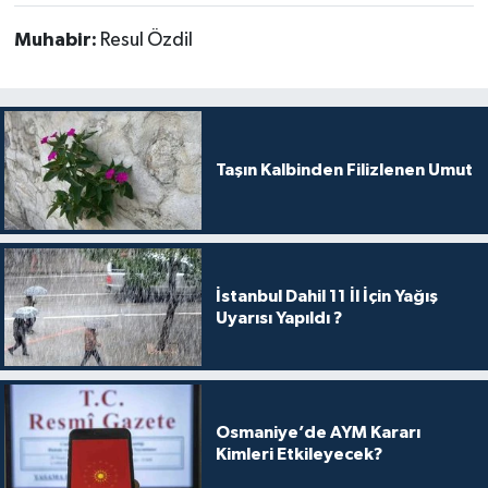
Muhabir:
Resul Özdil
Taşın Kalbinden Filizlenen Umut
İstanbul Dahil 11 İl İçin Yağış
Uyarısı Yapıldı ?
Osmaniye’de AYM Kararı
Kimleri Etkileyecek?