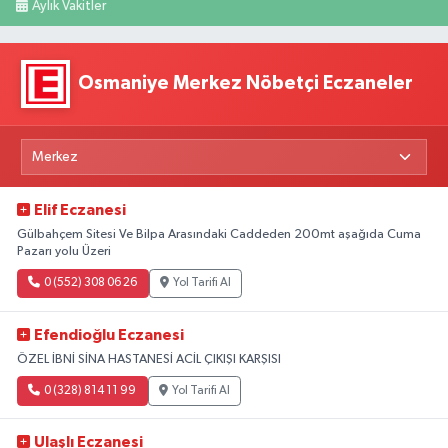
Aylık Vakitler
Osmaniye Merkez Nöbetçi Eczaneler
Elif Eczanesi
Gülbahçem Sitesi Ve Bilpa Arasındaki Caddeden 200mt aşağıda Cuma
Pazarı yolu Üzeri
0 (552) 308 06 26
Yol Tarifi Al
Efendioğlu Eczanesi
ÖZEL İBNİ SİNA HASTANESİ ACİL ÇIKIŞI KARŞISI
0 (328) 814 11 99
Yol Tarifi Al
Ulaşlı Eczanesi