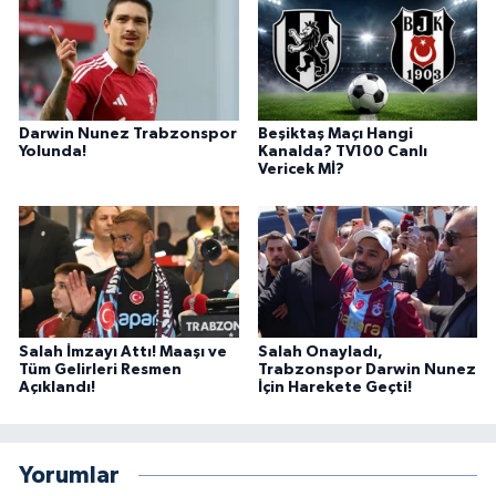
Darwin Nunez Trabzonspor
Beşiktaş Maçı Hangi
Yolunda!
Kanalda? TV100 Canlı
Vericek Mİ?
Salah İmzayı Attı! Maaşı ve
Salah Onayladı,
Tüm Gelirleri Resmen
Trabzonspor Darwin Nunez
Açıklandı!
İçin Harekete Geçti!
Yorumlar